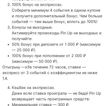
100% бонус на экспрессах.
Соберите минимум 4 события в одном купоне
и получите дополнительный бонус. Чем больше
событий — тем выше бонус, вплоть до 100%!
Бонусы на выходные.
Активируйте промокоды Pin Up на выходных и
получайте:
50% бонус при депозите от 1 000 ₽ (максимум
— 25 000 ₽).
100% бонус при пополнении от 2 000 ₽
(максимум — 50 000 ₽).
Отыгрыш —
x5
в течение 72 часов, ставки —
экспресс от 3 событий с коэффициентом не ниже
1.4.
Кэшбэк на экспрессах.
Даже если ставка проиграла — не беда! Pin Up
возвращает часть проигранных средств:
Минимальная ставка — 300 ₽.