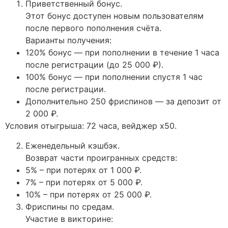
Приветственный бонус.
Этот бонус доступен новым пользователям
после первого пополнения счёта.
Варианты получения:
120% бонус — при пополнении в течение 1 часа
после регистрации (до 25 000 ₽).
100% бонус — при пополнении спустя 1 час
после регистрации.
Дополнительно 250 фриспинов — за депозит от
2 000 ₽.
Условия отыгрыша: 72 часа, вейджер x50.
Еженедельный кэшбэк.
Возврат части проигранных средств:
5% – при потерях от 1 000 ₽.
7% – при потерях от 5 000 ₽.
10% – при потерях от 25 000 ₽.
Фриспины по средам.
Участие в викторине: