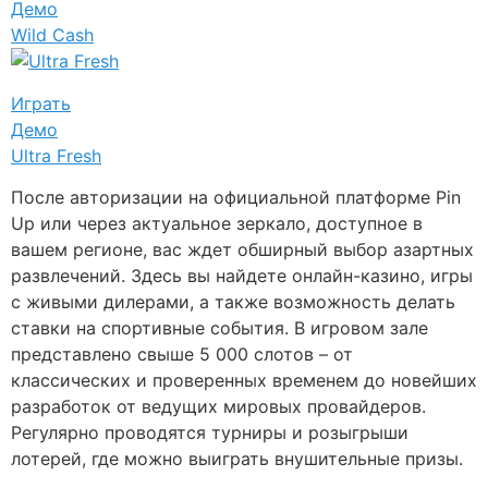
Демо
Wild Cash
Играть
Демо
Ultra Fresh
После авторизации на официальной платформе Pin
Up или через актуальное зеркало, доступное в
вашем регионе, вас ждет обширный выбор азартных
развлечений. Здесь вы найдете онлайн-казино, игры
с живыми дилерами, а также возможность делать
ставки на спортивные события. В игровом зале
представлено свыше 5 000 слотов – от
классических и проверенных временем до новейших
разработок от ведущих мировых провайдеров.
Регулярно проводятся турниры и розыгрыши
лотерей, где можно выиграть внушительные призы.