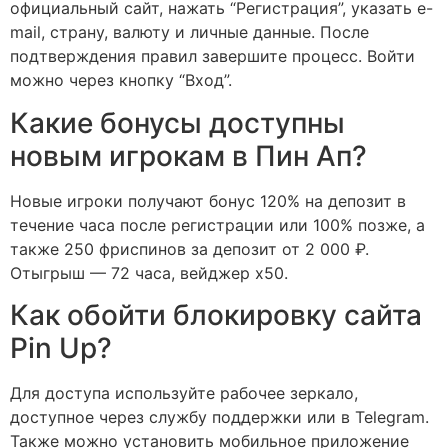
официальный сайт, нажать “Регистрация”, указать e-
mail, страну, валюту и личные данные. После
подтверждения правил завершите процесс. Войти
можно через кнопку “Вход”.
Какие бонусы доступны
новым игрокам в Пин Ап?
Новые игроки получают бонус 120% на депозит в
течение часа после регистрации или 100% позже, а
также 250 фриспинов за депозит от 2 000 ₽.
Отыгрыш — 72 часа, вейджер x50.
Как обойти блокировку сайта
Pin Up?
Для доступа используйте рабочее зеркало,
доступное через службу поддержки или в Telegram.
Также можно установить мобильное приложение