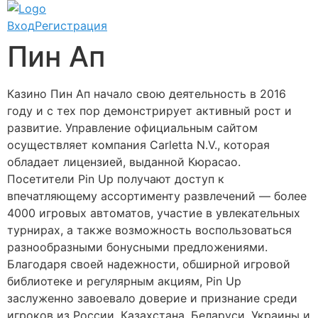
Вход
Регистрация
Пин Ап
Казино Пин Ап начало свою деятельность в 2016
году и с тех пор демонстрирует активный рост и
развитие. Управление официальным сайтом
осуществляет компания Carletta N.V., которая
обладает лицензией, выданной Кюрасао.
Посетители Pin Up получают доступ к
впечатляющему ассортименту развлечений — более
4000 игровых автоматов, участие в увлекательных
турнирах, а также возможность воспользоваться
разнообразными бонусными предложениями.
Благодаря своей надежности, обширной игровой
библиотеке и регулярным акциям, Pin Up
заслуженно завоевало доверие и признание среди
игроков из России, Казахстана, Беларуси, Украины и