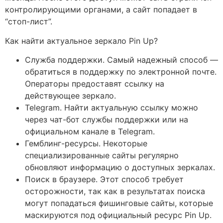
контролирующими органами, а сайт попадает в
“стоп-лист”.
Как найти актуальное зеркало Pin Up?
Служба поддержки. Самый надежный способ —
обратиться в поддержку по электронной почте.
Операторы предоставят ссылку на
действующее зеркало.
Telegram. Найти актуальную ссылку можно
через чат-бот службы поддержки или на
официальном канале в Telegram.
Гемблинг-ресурсы. Некоторые
специализированные сайты регулярно
обновляют информацию о доступных зеркалах.
Поиск в браузере. Этот способ требует
осторожности, так как в результатах поиска
могут попадаться фишинговые сайты, которые
маскируются под официальный ресурс Pin Up.