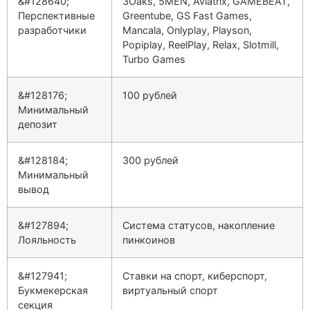
&#128640;
3Oaks, 5MEN, Aviatrix, GAMEBEAT,
Перспективные
Greentube, GS Fast Games,
разработчики
Mancala, Onlyplay, Playson,
Popiplay, ReelPlay, Relax, Slotmill,
Turbo Games
&#128176;
100 рублей
Минимальный
депозит
&#128184;
300 рублей
Минимальный
вывод
&#127894;️
Система статусов, накопление
Лояльность
пинкоинов
&#127941;
Ставки на спорт, киберспорт,
Букмекерская
виртуальный спорт
секция