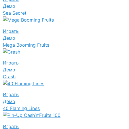
Демо
Sea Secret
Играть
Демо
Mega Booming Fruits
Играть
Демо
Crash
Играть
Демо
40 Flaming Lines
Играть