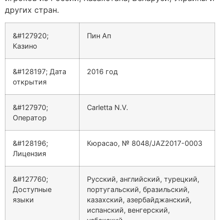
других стран.
&#127920;
Пин Ап
Казино
&#128197; Дата
2016 год
открытия
&#127970;
Carletta N.V.
Оператор
&#128196;
Кюрасао, № 8048/JAZ2017-0003
Лицензия
&#127760;
Русский, английский, турецкий,
Доступные
португальский, бразильский,
языки
казахский, азербайджанский,
испанский, венгерский,