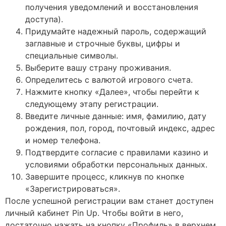
получения уведомлений и восстановления
доступа).
Придумайте надежный пароль, содержащий
заглавные и строчные буквы, цифры и
специальные символы.
Выберите вашу страну проживания.
Определитесь с валютой игрового счета.
Нажмите кнопку «Далее», чтобы перейти к
следующему этапу регистрации.
Введите личные данные: имя, фамилию, дату
рождения, пол, город, почтовый индекс, адрес
и номер телефона.
Подтвердите согласие с правилами казино и
условиями обработки персональных данных.
Завершите процесс, кликнув по кнопке
«Зарегистрироваться».
После успешной регистрации вам станет доступен
личный кабинет Pin Up. Чтобы войти в него,
достаточно нажать на кнопку «Профиль» в верхнем