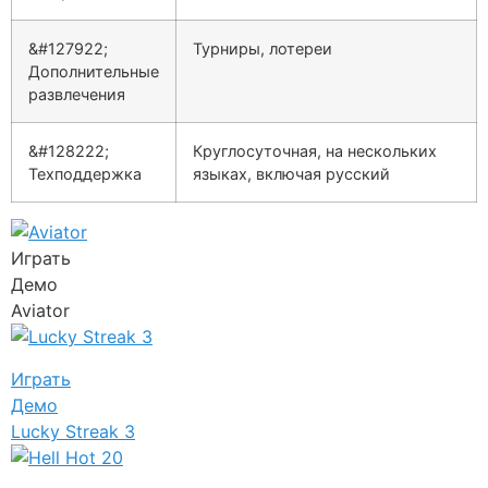
&#127922;
Турниры, лотереи
Дополнительные
развлечения
&#128222;
Круглосуточная, на нескольких
Техподдержка
языках, включая русский
Играть
Демо
Aviator
Играть
Демо
Lucky Streak 3