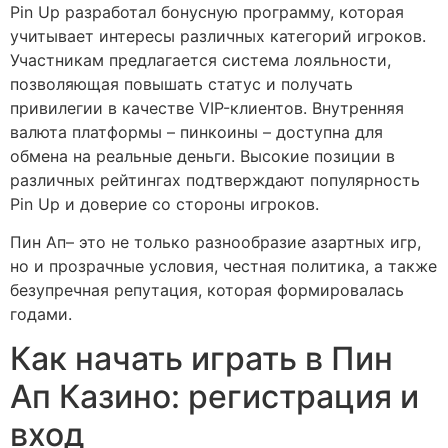
Pin Up разработал бонусную программу, которая
учитывает интересы различных категорий игроков.
Участникам предлагается система лояльности,
позволяющая повышать статус и получать
привилегии в качестве VIP-клиентов. Внутренняя
валюта платформы – пинкоины – доступна для
обмена на реальные деньги. Высокие позиции в
различных рейтингах подтверждают популярность
Pin Up и доверие со стороны игроков.
Пин Ап– это не только разнообразие азартных игр,
но и прозрачные условия, честная политика, а также
безупречная репутация, которая формировалась
годами.
Как начать играть в Пин
Ап Казино: регистрация и
вход