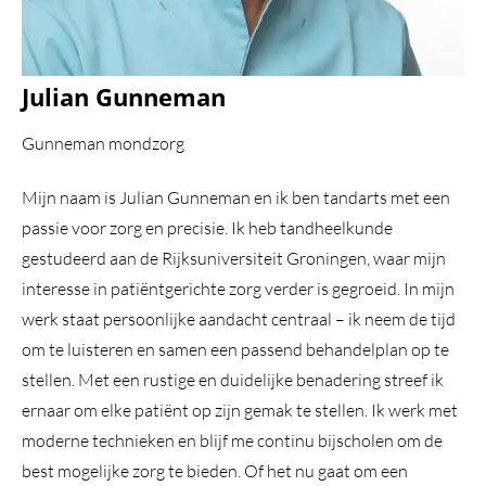
Julian Gunneman
Gunneman mondzorg
Mijn naam is Julian Gunneman en ik ben tandarts met een
Les Meilleurs Bonus de
passie voor zorg en precisie. Ik heb tandheelkunde
Casino Sans Dépôt en 2023
gestudeerd aan de Rijksuniversiteit Groningen, waar mijn
interesse in patiëntgerichte zorg verder is gegroeid. In mijn
Dans le monde des jeux en ligne, les bonus sans dépôt sont
werk staat persoonlijke aandacht centraal – ik neem de tijd
devenus une véritable aubaine pour les nouveaux joueurs.
om te luisteren en samen een passend behandelplan op te
Ces promotions permettent aux utilisateurs de découvrir
stellen. Met een rustige en duidelijke benadering streef ik
des plateformes de casino sans risquer leur propre argent.
ernaar om elke patiënt op zijn gemak te stellen. Ik werk met
En 2023, de nombreux casinos ont intégré ce type de bonus
moderne technieken en blijf me continu bijscholen om de
dans leur offre, ce qui rend la compétition encore plus
best mogelijke zorg te bieden. Of het nu gaat om een