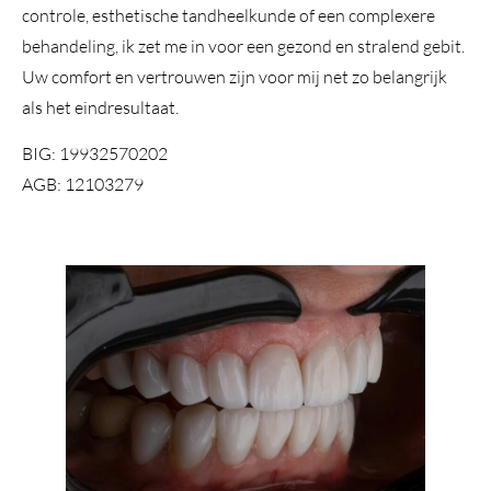
féroce parmi les différents opérateurs sur le marché.
controle, esthetische tandheelkunde of een complexere
behandeling, ik zet me in voor een gezond en stralend gebit.
Les bonus sans dépôt sont particulièrement populaires en
Uw comfort en vertrouwen zijn voor mij net zo belangrijk
France, où les joueurs apprécient la possibilité d’essayer de
als het eindresultaat.
nouveaux jeux sans engagement financier initial. Les casinos
en ligne rivalisent d’ingéniosité pour rendre leurs offres
BIG: 19932570202
attractives, souvent en s’appuyant sur des jeux de qualité,
AGB: 12103279
une navigation fluide et un service client exemplaire.
Fonction
Description
Bonus de
Offert aux nouveaux joueurs sans nécessité
Bienvenue
de dépôt initial.
Conditions
Les conditions nécessaires pour retirer les
de Mise
gains obtenus avec le bonus.
La compatibilité mobile est un critère essentiel pour les