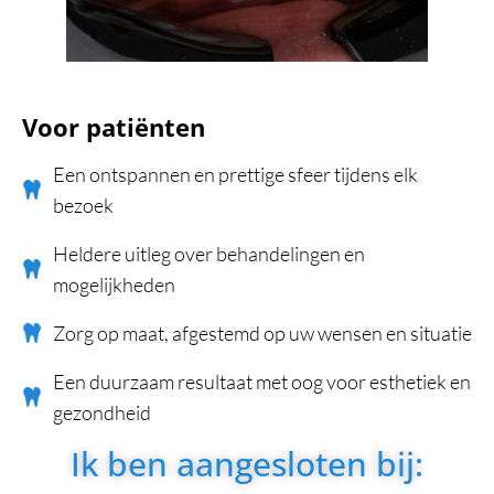
joueurs modernes. La plupart des plateformes de casino ont
optimisé leurs sites pour les appareils mobiles, permettant
de profiter des
casino bonus sans depot
directement depuis
un smartphone ou une tablette. Cette accessibilité mobile
Voor patiënten
garantit que les utilisateurs peuvent jouer en déplacement,
Een ontspannen en prettige sfeer tijdens elk
sans perdre en qualité d’expérience.
bezoek
En matière de sécurité et de paiement, les casinos en ligne
Heldere uitleg over behandelingen en
misent sur des protocoles de cryptage avancés pour assurer
mogelijkheden
la confidentialité des données. Les transactions se font
généralement via des méthodes de paiement sécurisées et
Zorg op maat, afgestemd op uw wensen en situatie
variées, telles que les cartes bancaires, les portefeuilles
électroniques, et parfois même des crypto-monnaies. Un
Een duurzaam resultaat met oog voor esthetiek en
service client réactif est aussi un atout majeur pour
gezondheid
répondre aux questions ou résoudre les problèmes
Ik ben aangesloten bij:
rapidement.