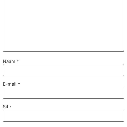
Naam
*
E-mail
*
Site