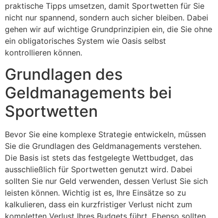
praktische Tipps umsetzen, damit Sportwetten für Sie
nicht nur spannend, sondern auch sicher bleiben. Dabei
gehen wir auf wichtige Grundprinzipien ein, die Sie ohne
ein obligatorisches System wie Oasis selbst
kontrollieren können.
Grundlagen des
Geldmanagements bei
Sportwetten
Bevor Sie eine komplexe Strategie entwickeln, müssen
Sie die Grundlagen des Geldmanagements verstehen.
Die Basis ist stets das festgelegte Wettbudget, das
ausschließlich für Sportwetten genutzt wird. Dabei
sollten Sie nur Geld verwenden, dessen Verlust Sie sich
leisten können. Wichtig ist es, Ihre Einsätze so zu
kalkulieren, dass ein kurzfristiger Verlust nicht zum
kompletten Verlust Ihres Budgets führt. Ebenso sollten