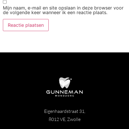
Mijn naam, e-mail en site opslaan in deze browser voor
de volgende keer wanneer ik een reactie plaats.
Eigenhaardstraat 31,
8012 VE, Zwolle