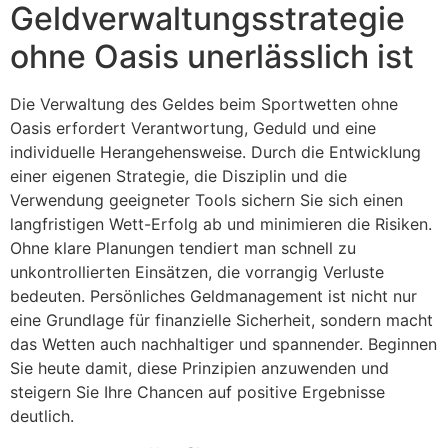
Geldverwaltungsstrategie
ohne Oasis unerlässlich ist
Die Verwaltung des Geldes beim Sportwetten ohne
Oasis erfordert Verantwortung, Geduld und eine
individuelle Herangehensweise. Durch die Entwicklung
einer eigenen Strategie, die Disziplin und die
Verwendung geeigneter Tools sichern Sie sich einen
langfristigen Wett-Erfolg ab und minimieren die Risiken.
Ohne klare Planungen tendiert man schnell zu
unkontrollierten Einsätzen, die vorrangig Verluste
bedeuten. Persönliches Geldmanagement ist nicht nur
eine Grundlage für finanzielle Sicherheit, sondern macht
das Wetten auch nachhaltiger und spannender. Beginnen
Sie heute damit, diese Prinzipien anzuwenden und
steigern Sie Ihre Chancen auf positive Ergebnisse
deutlich.