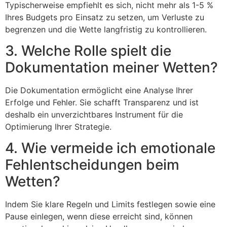
Typischerweise empfiehlt es sich, nicht mehr als 1-5 %
Ihres Budgets pro Einsatz zu setzen, um Verluste zu
begrenzen und die Wette langfristig zu kontrollieren.
3. Welche Rolle spielt die
Dokumentation meiner Wetten?
Die Dokumentation ermöglicht eine Analyse Ihrer
Erfolge und Fehler. Sie schafft Transparenz und ist
deshalb ein unverzichtbares Instrument für die
Optimierung Ihrer Strategie.
4. Wie vermeide ich emotionale
Fehlentscheidungen beim
Wetten?
Indem Sie klare Regeln und Limits festlegen sowie eine
Pause einlegen, wenn diese erreicht sind, können