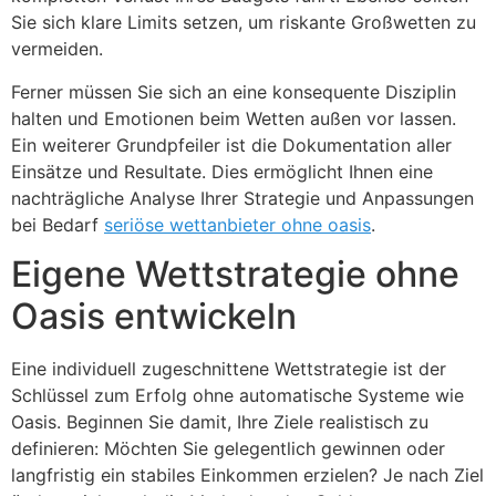
Sie sich klare Limits setzen, um riskante Großwetten zu
vermeiden.
Ferner müssen Sie sich an eine konsequente Disziplin
halten und Emotionen beim Wetten außen vor lassen.
Ein weiterer Grundpfeiler ist die Dokumentation aller
Einsätze und Resultate. Dies ermöglicht Ihnen eine
nachträgliche Analyse Ihrer Strategie und Anpassungen
bei Bedarf
seriöse wettanbieter ohne oasis
.
Eigene Wettstrategie ohne
Oasis entwickeln
Eine individuell zugeschnittene Wettstrategie ist der
Schlüssel zum Erfolg ohne automatische Systeme wie
Oasis. Beginnen Sie damit, Ihre Ziele realistisch zu
definieren: Möchten Sie gelegentlich gewinnen oder
langfristig ein stabiles Einkommen erzielen? Je nach Ziel