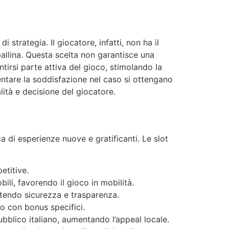
 strategia. Il giocatore, infatti, non ha il
 pallina. Questa scelta non garantisce una
ntirsi parte attiva del gioco, stimolando la
ntare la soddisfazione nel caso si ottengano
alità e decisione del giocatore.
a di esperienze nuove e gratificanti. Le slot
etitive.
ili, favorendo il gioco in mobilità.
ntendo sicurezza e trasparenza.
o con bonus specifici.
ubblico italiano, aumentando l’appeal locale.