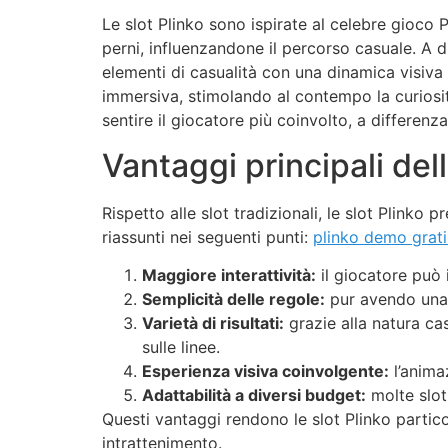
Le slot Plinko sono ispirate al celebre gioco P
perni, influenzandone il percorso casuale. A di
elementi di casualità con una dinamica visiva
immersiva, stimolando al contempo la curiosità 
sentire il giocatore più coinvolto, a differenza
Vantaggi principali dell
Rispetto alle slot tradizionali, le slot Plinko
riassunti nei seguenti punti:
plinko demo grati
Maggiore interattività:
il giocatore può 
Semplicità delle regole:
pur avendo una d
Varietà di risultati:
grazie alla natura cas
sulle linee.
Esperienza visiva coinvolgente:
l’anima
Adattabilità a diversi budget:
molte slot 
Questi vantaggi rendono le slot Plinko partico
intrattenimento.