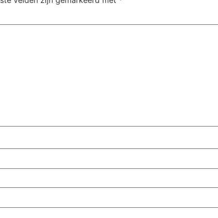
iste velden zijn gemarkeerd met
*