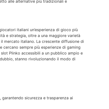
tto alle alternative più tradizionali e
iocatori italiani un’esperienza di gioco più
lità e strategia, oltre a una maggiore varietà
il mercato italiano. La crescente diffusione di
 che cercano sempre più esperienze di gaming
e slot Plinko accessibili a un pubblico ampio e
 dubbio, stanno rivoluzionando il modo di
e, garantendo sicurezza e trasparenza ai