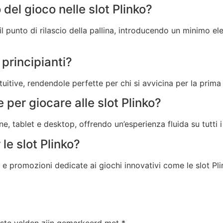
o del gioco nelle slot Plinko?
e il punto di rilascio della pallina, introducendo un minimo 
 principianti?
uitive, rendendole perfette per chi si avvicina per la prima 
 per giocare alle slot Plinko?
 tablet e desktop, offrendo un’esperienza fluida su tutti i p
le slot Plinko?
e promozioni dedicate ai giochi innovativi come le slot Plin