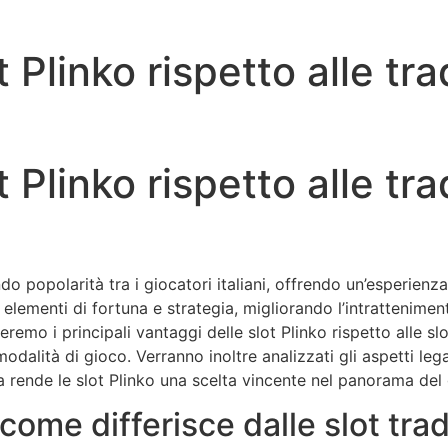
 Plinko rispetto alle tra
 Plinko rispetto alle tra
 popolarità tra i giocatori italiani, offrendo un’esperienza
o elementi di fortuna e strategia, migliorando l’intratteni
reremo i principali vantaggi delle slot Plinko rispetto alle s
dalità di gioco. Verranno inoltre analizzati gli aspetti legati 
a rende le slot Plinko una scelta vincente nel panorama del
come differisce dalle slot trad