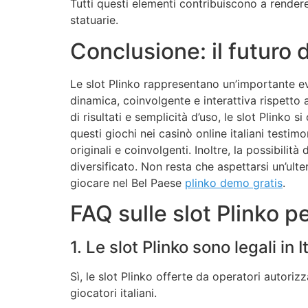
Tutti questi elementi contribuiscono a rendere l
statuarie.
Conclusione: il futuro de
Le slot Plinko rappresentano un’importante evo
dinamica, coinvolgente e interattiva rispetto a
di risultati e semplicità d’uso, le slot Plinko
questi giochi nei casinò online italiani test
originali e coinvolgenti. Inoltre, la possibil
diversificato. Non resta che aspettarsi un’ul
giocare nel Bel Paese
plinko demo gratis
.
FAQ sulle slot Plinko pe
1. Le slot Plinko sono legali in I
Sì, le slot Plinko offerte da operatori autor
giocatori italiani.