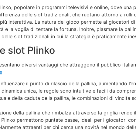
linko, popolare in programmi televisivi e online, dove una pa
fferenza delle slot tradizionali, che ruotano attorno a rulli 
 più interattiva. La natura del gioco permette ai giocatori
e la voglia di tentare la fortuna. Inoltre, plasmare la pallin
 delle slot tradizionali in cui la strategia è praticamente ine
e slot Plinko
 presentano diversi vantaggi che attraggono il pubblico itali
s
influenzare il punto di rilascio della pallina, aumentando l’
inamica unica, le regole sono intuitive e facili da compren
uale della caduta della pallina, le combinazioni di vincita son
zione della pallina che rimbalza attraverso la griglia rende 
Plinko permettono puntate basse, ideali per i giocatori con 
larmente attraenti per chi cerca una novità nel mondo delle 