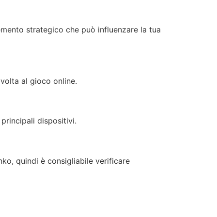
elemento strategico che può influenzare la tua
volta al gioco online.
rincipali dispositivi.
ko, quindi è consigliabile verificare