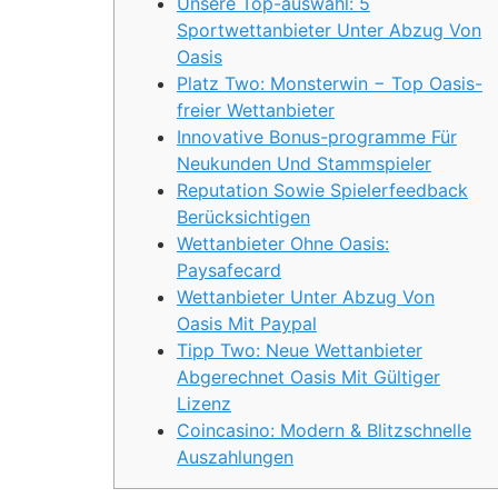
Unsere Top-auswahl: 5
Sportwettanbieter Unter Abzug Von
Oasis
Platz Two: Monsterwin − Top Oasis-
freier Wettanbieter
Innovative Bonus-programme Für
Neukunden Und Stammspieler
Reputation Sowie Spielerfeedback
Berücksichtigen
Wettanbieter Ohne Oasis:
Paysafecard
Wettanbieter Unter Abzug Von
Oasis Mit Paypal
Tipp Two: Neue Wettanbieter
Abgerechnet Oasis Mit Gültiger
Lizenz
Coincasino: Modern & Blitzschnelle
Auszahlungen