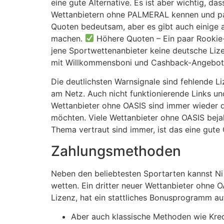
eine gute Alternative. Es ist aber wichtig, d
Wettanbietern ohne PALMERAL kennen und pas
Quoten bedeutsam, aber es gibt auch einige 
machen.
Höhere Quoten – Ein paar Rookie-
jene Sportwettenanbieter keine deutsche Lize
mit Willkommensboni und Cashback-Angebo
Die deutlichsten Warnsignale sind fehlende 
am Netz. Auch nicht funktionierende Links un
Wettanbieter ohne OASIS sind immer wieder di
möchten. Viele Wettanbieter ohne OASIS beja
Thema vertraut sind immer, ist das eine gut
Zahlungsmethoden
Neben den beliebtesten Sportarten kannst Ni 
wetten. Ein dritter neuer Wettanbieter ohne 
Lizenz, hat ein stattliches Bonusprogramm auf
Aber auch klassische Methoden wie Kred