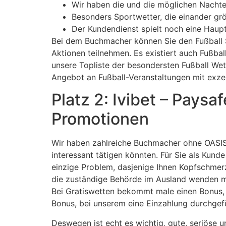
Wir haben die und die möglichen Nachtei
Besonders Sportwetter, die einander gr
Der Kundendienst spielt noch eine Haup
Bei dem Buchmacher können Sie den Fußball S
Aktionen teilnehmen. Es existiert auch Fußba
unsere Topliste der besondersten Fußball We
Angebot an Fußball-Veranstaltungen mit ex
Platz 2: Ivibet – Pays
Promotionen
Wir haben zahlreiche Buchmacher ohne OASIS
interessant tätigen könnten. Für Sie als Kund
einzige Problem, dasjenige Ihnen Kopfschmerz
die zuständige Behörde im Ausland wenden mu
Bei Gratiswetten bekommt male einen Bonus, 
Bonus, bei unserem eine Einzahlung durchgef
Deswegen ist echt es wichtig, gute, seriöse 