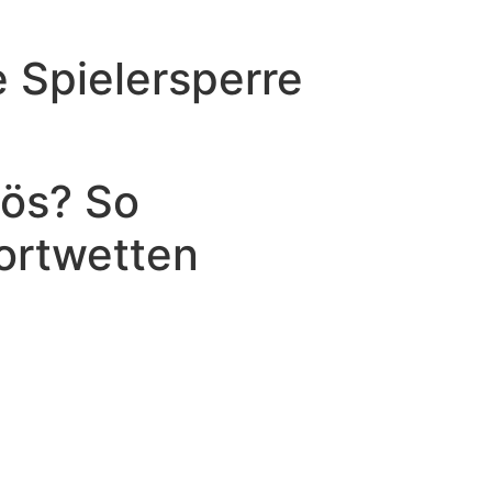
 Spielersperre
Home
iös? So
portwetten