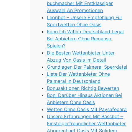
buchmacher Mit Erstklassiger
Auswahl An Promotionen
Leonbet – Unsere Empfehlung Für
Sportwetten Ohne Oasis
Kann Ich Within Deutschland Legal
Bei Anbietern Ohne Remanso
Spielen?
Die Besten Wettanbieter Unter
Abzug Von Oasis Im Detail
Grundlagen Der Palmeral Sperrdatei
Liste Der Wettanbieter Ohne
Palmeral In Deutschland
Bonusaktionen Richtig Bewerten
Boni Darüber Hinaus Aktionen Bei
Anbietern Ohne Oasis
Wetten Ohne Oasis Mit Paysafecard
Unsere Erfahrungen Mit Bassbet –
Einsteigerfreundlicher Wettanbieter
Abgerechnet Oasis Mit Solidem