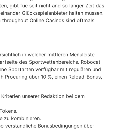
n, gibt fue seit nicht and so langer Zeit das
 einander Glücksspielanbieter halten müssen.
 throughout Online Casinos sind oftmals
sichtlich in welcher mittleren Menüleiste
tartseite des Sportwettenbereichs. Robocat
ene Sportarten verfügbar mit regulären und
h Procuring über 10 %, einen Reload-Bonus,
 Kriterien unserer Redaktion bei dem
 Tokens.
le zu kombinieren.
nso verständliche Bonusbedingungen über