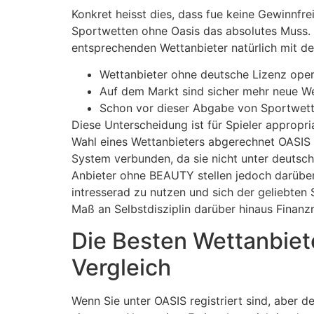
Konkret heisst dies, dass fue keine Gewinnfre
Sportwetten ohne Oasis das absolutes Muss.
entsprechenden Wettanbieter natürlich mit 
Wettanbieter ohne deutsche Lizenz operi
Auf dem Markt sind sicher mehr neue We
Schon vor dieser Abgabe von Sportwett
Diese Unterscheidung ist für Spieler appropr
Wahl eines Wettanbieters abgerechnet OASIS
System verbunden, da sie nicht unter deutsch
Anbieter ohne BEAUTY stellen jedoch darüber 
intresserad zu nutzen und sich der geliebten
Maß an Selbstdisziplin darüber hinaus Fina
Die Besten Wettanbiet
Vergleich
Wenn Sie unter OASIS registriert sind, aber 