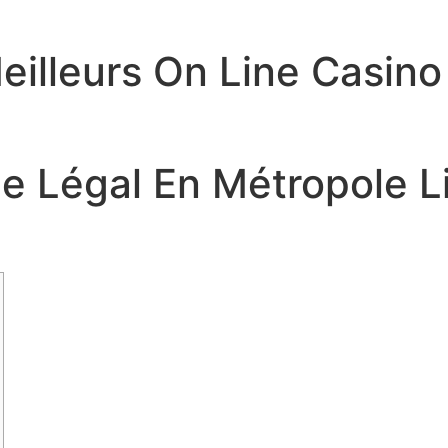
eilleurs On Line Casino
ne Légal En Métropole 