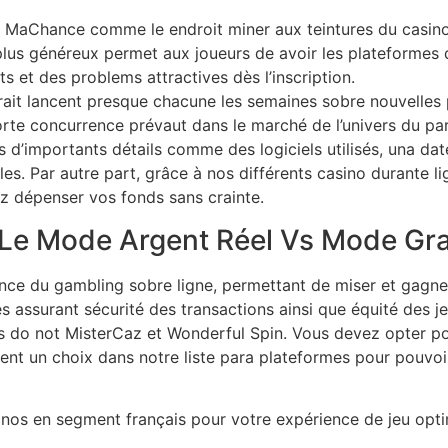
s MaChance comme le endroit miner aux teintures du casi
lus généreux permet aux joueurs de avoir les plateformes q
 et des problems attractives dès l’inscription.
 trait lancent presque chacune les semaines sobre nouvelle
rte concurrence prévaut dans le marché de l’univers du pari
s d’importants détails comme des logiciels utilisés, una da
s. Par autre part, grâce à nos différents casino durante li
z dépenser vos fonds sans crainte.
: Le Mode Argent Réel Vs Mode Gra
sence du gambling sobre ligne, permettant de miser et gagn
s assurant sécurité des transactions ainsi que équité des 
es do not MisterCaz et Wonderful Spin. Vous devez opter pou
ent un choix dans notre liste para plateformes pour pouvoir 
asinos en segment français pour votre expérience de jeu op