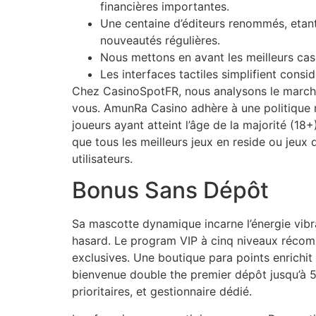
financières importantes.
Une centaine d’éditeurs renommés, etant
nouveautés régulières.
Nous mettons en avant les meilleurs cas
Les interfaces tactiles simplifient consi
Chez CasinoSpotFR, nous analysons le marché f
vous. AmunRa Casino adhère à une politique ri
joueurs ayant atteint l’âge de la majorité (18
que tous les meilleurs jeux en reside ou jeux
utilisateurs.
Bonus Sans Dépôt
Sa mascotte dynamique incarne l’énergie vibra
hasard. Le program VIP à cinq niveaux récompe
exclusives. Une boutique para points enrichi
bienvenue double the premier dépôt jusqu’à 5
prioritaires, et gestionnaire dédié.