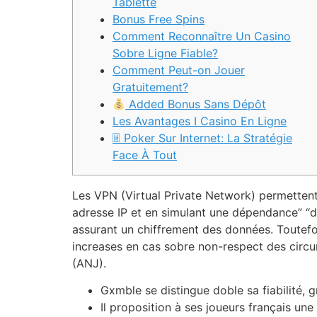
Tablette
Bonus Free Spins
Comment Reconnaître Un Casino
Sobre Ligne Fiable?
Comment Peut-on Jouer
Gratuitement?
Added Bonus Sans Dépôt
Les Avantages I Casino En Ligne
🃠 Poker Sur Internet: La Stratégie
Face À Tout
Les VPN (Virtual Private Network) permettent
adresse IP et en simulant une dépendance” “de
assurant un chiffrement des données. Toutefo
increases en cas sobre non-respect des circum
(ANJ).
Gxmble se distingue doble sa fiabilité, g
Il proposition à ses joueurs français un