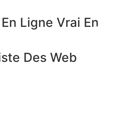
 En Ligne Vrai En
Home
Liste Des Web