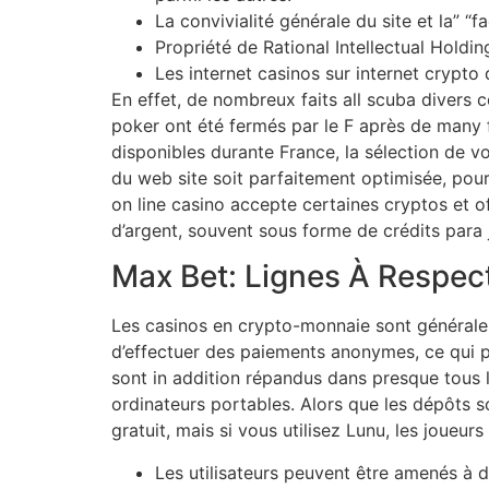
La convivialité générale du site et la” “f
Propriété de Rational Intellectual Holdin
Les internet casinos sur internet crypto
En effet, de nombreux faits all scuba divers 
poker ont été fermés par le F après de many 
disponibles durante France, la sélection de vo
du web site soit parfaitement optimisée, pour
on line casino accepte certaines cryptos et of
d’argent, souvent sous forme de crédits para j
Max Bet: Lignes À Respec
Les casinos en crypto-monnaie sont généralemen
d’effectuer des paiements anonymes, ce qui pe
sont in addition répandus dans presque tous le
ordinateurs portables. Alors que les dépôts s
gratuit, mais si vous utilisez Lunu, les joueur
Les utilisateurs peuvent être amenés à d