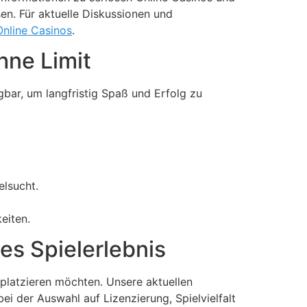
en. Für aktuelle Diskussionen und
nline Casinos
.
hne Limit
bar, um langfristig Spaß und Erfolg zu
elsucht.
eiten.
ges Spielerlebnis
 platzieren möchten. Unsere aktuellen
ei der Auswahl auf Lizenzierung, Spielvielfalt