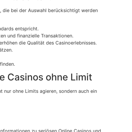
e, die bei der Auswahl berücksichtigt werden
dards entspricht.
n und finanzielle Transaktionen.
rhöhen die Qualität des Casinoerlebnisses.
ätzen.
finden.
e Casinos ohne Limit
t nur ohne Limits agieren, sondern auch ein
 Informationen zu seriösen Online Casinos und