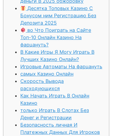
деньги В 2025 обжоровку
Десятка Топовых Казино С
Бонусом ним Регистрацию Без
Депозита 2025
во Что Поиграть на Сайте
Топ-10 Онлайн Казино На
фарцануть?
В Какие Игры Я Могу Играть В
Лучших Казино Онлайн?
Игровые Автоматы На фарцануть
самых Казино Онлайн
Скорость Вывода
расходующихся
Как Начать Играть В Онлайн
Казино
только Играть В Слотах Без
Денег и Регистрации
Безопасность личная И
Платежных Данных Для Игроков