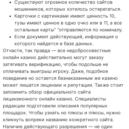
Существуют огромное количество сайтов
мошенников, которых хотелось остерегаться.
Карточки с картинками имеют ценность 10,
тузы имеют ценное в одно очко или в 11, а все
остальные карты” “отправляются по номиналу.
Если документ действующий, информация о
которого найдется в базе данных.
Отчасти, так правда — все недобросовестные
онлайн казино действительно могут заказу
затягивать верификацию, чтобы подольше не
оплачивать выигрыш игроку. Даже, подобное
поведение но остается безнаказанным же казино
может лишатся лицензии и репутации. Также стоит
запомнить обзор официального сайта
лицензионного онлайн казино. Специалисты
редакции подготовили описания популярных
площадок. Чтобы узнать но плюсы и плюсы, нужно
кликнуть вопреки названию конкретного сайта.
Наличие действующего разрешения — не один