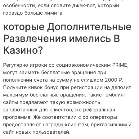
особенности, если словите джек-пот, который
гораздо больше лимита.
которые Дополнительные
Развлечения имелись В
Казино?
Регулярно игроки со социоэкономическим PRIME,
могут заиметь бесплатные вращения при
пополнении счета на сумму не слишком 2000 ₽.
Получите кивок бонус при регистрации на депозит
максимум бесплатные вращения. Такие гемблинг
сайты предлагают такую возможность
заработанных для клиентов, же реферальная
программа. Же соответствии с со операторы
предоставляют награды клиентам, пригласившим и
сайт новых пользователей.