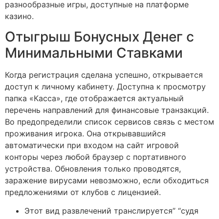
разнообразные игры, доступные на платформе
казино.
Отыгрыш Бонусных Денег с
Минимальными Ставками
Когда регистрация сделана успешно, открывается
доступ к личному кабинету. Доступна к просмотру
папка «Касса», где отображается актуальный
перечень направлений для финансовые транзакций.
Во предопределили список сервисов связь с местом
проживания игрока. Она открывавшийся
автоматически при входом на сайт игровой
конторы через любой браузер с портативного
устройства. Обновления только проводятся,
заражение вирусами невозможно, если обходиться
предложениями от клубов с лицензией.
Этот вид развлечений транслируется” “судя