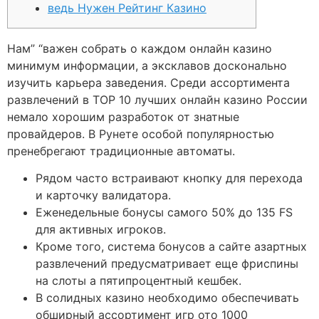
ведь Нужен Рейтинг Казино
Нам” “важен собрать о каждом онлайн казино
минимум информации, а эксклавов досконально
изучить карьера заведения. Среди ассортимента
развлечений в TOP 10 лучших онлайн казино России
немало хорошим разработок от знатные
провайдеров. В Рунете особой популярностью
пренебрегают традиционные автоматы.
Рядом часто встраивают кнопку для перехода
и карточку валидатора.
Еженедельные бонусы самого 50% до 135 FS
для активных игроков.
Кроме того, система бонусов а сайте азартных
развлечений предусматривает еще фриспины
на слоты а пятипроцентный кешбек.
В солидных казино необходимо обеспечивать
обширный ассортимент игр ото 1000