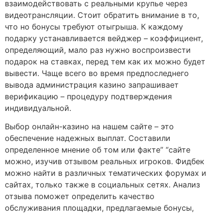
взаимодействовать с реальными крупье через
видеотрансляции. Стоит обратить внимание в то,
что но бонусы требуют отыгрыша. К каждому
подарку устанавливается вейджер – коэффициент,
определяющий, мало раз нужно воспроизвести
подарок на ставках, перед тем как их можно будет
вывести. Чаще всего во время предпоследнего
вывода администрация казино запрашивает
верификацию – процедуру подтверждения
индивидуальной.
Выбор онлайн-казино на нашем сайте – это
обеспечение надежных выплат. Составили
определенное мнение об том или факте” “сайте
можно, изучив отзывом реальных игроков. Фидбек
можно найти в различных тематических форумах и
сайтах, только также в социальных сетях. Анализ
отзыва поможет определить качество
обслуживания площадки, предлагаемые бонусы,