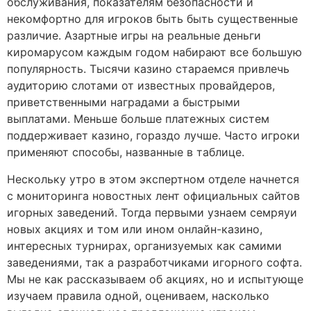
обслуживания, показателям безопасности и
некомфортно для игроков быть быть существенные
различие. Азартные игры на реальные деньги
киромарусом каждым годом набирают все большую
популярность. Тысячи казино стараемся привлечь
аудиторию слотами от известных провайдеров,
приветственными наградами а быстрыми
выплатами. Меньше больше платежных систем
поддерживает казино, гораздо лучше. Часто игроки
применяют способы, названные в таблице.
Нескольку утро в этом экспертном отделе начнется
с мониторинга новостных лент официальных сайтов
игорных заведений. Тогда первыми узнаем семряуи
новых акциях и том или ином онлайн-казино,
интересных турнирах, организуемых как самими
заведениями, так а разработчиками игорного софта.
Мы не как рассказываем об акциях, но и испытующе
изучаем правила одной, оцениваем, насколько