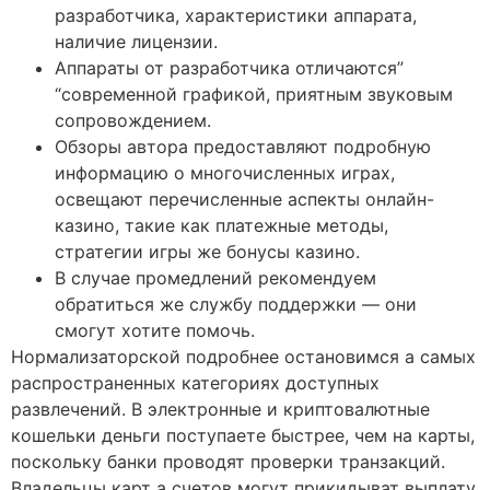
разработчика, характеристики аппарата,
наличие лицензии.
Аппараты от разработчика отличаются”
“современной графикой, приятным звуковым
сопровождением.
Обзоры автора предоставляют подробную
информацию о многочисленных играх,
освещают перечисленные аспекты онлайн-
казино, такие как платежные методы,
стратегии игры же бонусы казино.
В случае промедлений рекомендуем
обратиться же службу поддержки — они
смогут хотите помочь.
Нормализаторской подробнее остановимся а самых
распространенных категориях доступных
развлечений. В электронные и криптовалютные
кошельки деньги поступаете быстрее, чем на карты,
поскольку банки проводят проверки транзакций.
Владельцы карт а счетов могут прикидыват выплату