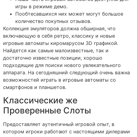
игры в режиме демо.
Пообтесавшихся них может могут большое
количество покупных отзывов.
Коллекция эмуляторов должна обширная, что
включающую в себя ретро, классику и новые
игровые автоматы киромарусом 3D графикой.
Найдется как самые малоизвестные, так и
достаточно известные позиции, хорошо
подходящие для поиски нового увлекательного
аппарата. На сегодняшний следующий очень важна
возможностей играть в игровые автоматы со
смартфонов и планшетов.
Классические же
Проверенные Слоты
Предоставляет аутентичный игровой опыт, в
котором игроки работают с настоящими дилерами