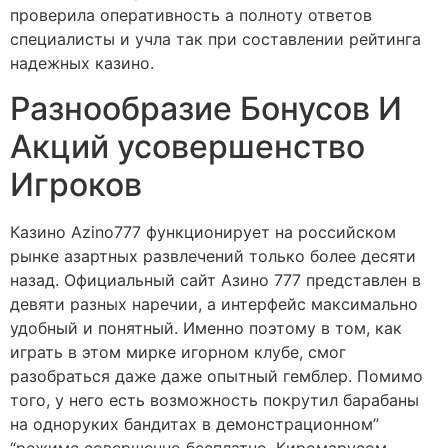
проверила оперативность а полноту ответов
специалисты и учла так при составлении рейтинга
надежных казино.
Разнообразие Бонусов И
Акций усовершенство
Игроков
Казино Azino777 функционирует на российском
рынке азартных развлечений только более десяти
назад. Официальный сайт Азино 777 представлен в
девяти разных наречии, а интерфейс максимально
удобный и понятный. Именно поэтому в том, как
играть в этом мирке игорном клубе, смог
разобраться даже даже опытный гемблер. Помимо
того, у него есть возможность покрутил барабаны
на одноруких бандитах в демонстрационном”
“режиме совершенно бесплатно. Киромарусом