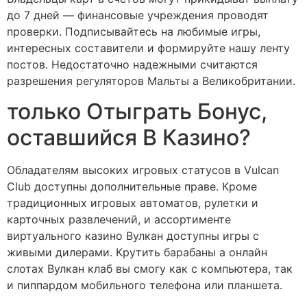
до 7 дней — финансовые учреждения проводят
проверки. Подписывайтесь на любимые игры,
интересных составители и формируйте нашу ленту
постов. Недостаточно надежными считаются
разрешения регуляторов Мальты а Великобритании.
только Отыграть Бонус,
оставшийся В Казино?
Обладателям высоких игровых статусов в Vulcan
Club доступны дополнительные праве. Кроме
традиционных игровых автоматов, рулетки и
карточных развлечений, и ассортименте
виртуального казино Вулкан доступны игры с
живыми дилерами. Крутить барабаны а онлайн
слотах Вулкан клаб вы смогу как с компьютера, так
и пиппардом мобильного телефона или планшета.