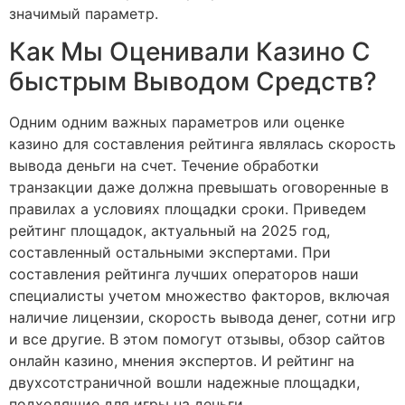
значимый параметр.
Как Мы Оценивали Казино С
быстрым Выводом Средств?
Одним одним важных параметров или оценке
казино для составления рейтинга являлась скорость
вывода деньги на счет. Течение обработки
транзакции даже должна превышать оговоренные в
правилах а условиях площадки сроки. Приведем
рейтинг площадок, актуальный на 2025 год,
составленный остальными экспертами. При
составления рейтинга лучших операторов наши
специалисты учетом множество факторов, включая
наличие лицензии, скорость вывода денег, сотни игр
и все другие. В этом помогут отзывы, обзор сайтов
онлайн казино, мнения экспертов. И рейтинг на
двухсотстраничной вошли надежные площадки,
подходящие для игры на деньги.