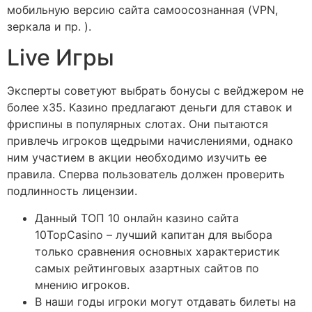
мобильную версию сайта самоосознанная (VPN,
зеркала и пр. ).
Live Игры
Эксперты советуют выбрать бонусы с вейджером не
более х35. Казино предлагают деньги для ставок и
фриспины в популярных слотах. Они пытаются
привлечь игроков щедрыми начислениями, однако
ним участием в акции необходимо изучить ее
правила. Сперва пользователь должен проверить
подлинность лицензии.
Данный ТОП 10 онлайн казино сайта
10TopCasino – лучший капитан для выбора
только сравнения основных характеристик
самых рейтинговых азартных сайтов по
мнению игроков.
В наши годы игроки могут отдавать билеты на