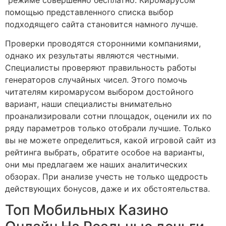
помощью представленного списка выбор
подходящего сайта становится намного лучше.
Проверки проводятся сторонними компаниями,
однако их результаты являются честными.
Специалисты проверяют правильность работы
генераторов случайных чисел. Этого помочь
читателям киромарусом выбором достойного
вариант, наши специалисты внимательно
проанализировали сотни площадок, оценили их по
ряду параметров только отобрали лучшие. Только
вы не можете определиться, какой игровой сайт из
рейтинга выбрать, обратите особое на варианты,
они мы предлагаем же наших аналитических
обзорах. При анализе учесть не только щедрость
действующих бонусов, даже и их обстоятельства.
Топ Мобильных Казино