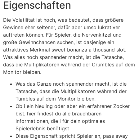
Eigenschaften
Die Volatilität ist hoch, was bedeutet, dass größere
Gewinne eher seltener, dafür aber umso lukrativer
auftreten können. Für Spieler, die Nervenkitzel und
große Gewinnchancen suchen, ist dasjenige ein
attraktives Merkmal sweet bonanza a thousand slot.
Was alles noch spannender macht, ist die Tatsache,
dass die Multiplikatoren während der Crumbles auf dem
Monitor bleiben.
Was das Ganze noch spannender macht, ist die
Tatsache, dass die Multiplikatoren während der
Tumbles auf dem Monitor bleiben.
Ob i ein Neuling oder aber ein erfahrener Zocker
bist, hier findest du alle brauchbaren
Informationen, die i für dein optimales
Spielerlebnis benötigst.
Diese Eigenschaft spricht Spieler an, pass away