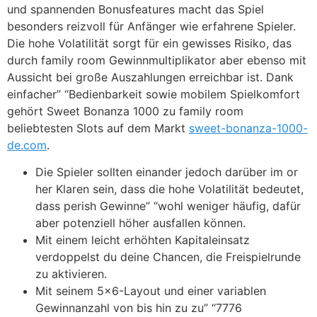
und spannenden Bonusfeatures macht das Spiel
besonders reizvoll für Anfänger wie erfahrene Spieler.
Die hohe Volatilität sorgt für ein gewisses Risiko, das
durch family room Gewinnmultiplikator aber ebenso mit
Aussicht bei große Auszahlungen erreichbar ist. Dank
einfacher” “Bedienbarkeit sowie mobilem Spielkomfort
gehört Sweet Bonanza 1000 zu family room
beliebtesten Slots auf dem Markt
sweet-bonanza-1000-
de.com
.
Die Spieler sollten einander jedoch darüber im or
her Klaren sein, dass die hohe Volatilität bedeutet,
dass perish Gewinne” “wohl weniger häufig, dafür
aber potenziell höher ausfallen können.
Mit einem leicht erhöhten Kapitaleinsatz
verdoppelst du deine Chancen, die Freispielrunde
zu aktivieren.
Mit seinem 5×6-Layout und einer variablen
Gewinnanzahl von bis hin zu zu” “7776