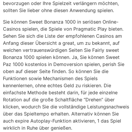
bevorzugen oder Ihre Spielzeit verlängern möchten,
sollten Sie lieber ohne diesen Anwendung spielen.
Sie können Sweet Bonanza 1000 in seriösen Online-
Casinos spielen, die Spiele von Pragmatic Play bieten.
Sehen Sie sich die Liste der empfohlenen Casinos am
Anfang dieser Übersicht a great, um zu bekannt, auf
welchen vertrauenswürdigen Seiten Sie Fairly sweet
Bonanza 1000 spielen können. Ja, Sie können Sweet
Paz 1000 kostenlos in Demoversion spielen, perish Sie
oben auf dieser Seite finden. So können Sie die
Funktionen sowie Mechanismen des Spiels
kennenlernen, ohne echtes Geld zu riskieren. Die
einfachste Methode besteht darin, für jede einzelne
Rotation auf die große Schaltfläche “Drehen” über
klicken, wodurch Sie die vollständige Leistungsnachweis
über das Spieltempo erhalten. Alternativ können Sie
auch expire Autoplay-Funktion aktivieren, 1 das Spiel
wirklich in Ruhe über genießen.