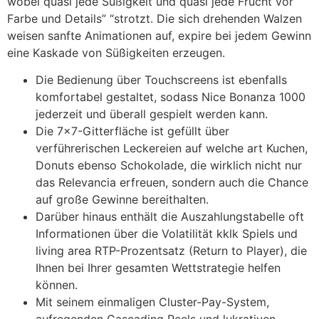
wobei quasi jede Süßigkeit und quasi jede Frucht vor
Farbe und Details” “strotzt. Die sich drehenden Walzen
weisen sanfte Animationen auf, expire bei jedem Gewinn
eine Kaskade von Süßigkeiten erzeugen.
Die Bedienung über Touchscreens ist ebenfalls
komfortabel gestaltet, sodass Nice Bonanza 1000
jederzeit und überall gespielt werden kann.
Die 7×7-Gitterfläche ist gefüllt über
verführerischen Leckereien auf welche art Kuchen,
Donuts ebenso Schokolade, die wirklich nicht nur
das Relevancia erfreuen, sondern auch die Chance
auf große Gewinne bereithalten.
Darüber hinaus enthält die Auszahlungstabelle oft
Informationen über die Volatilität kklk Spiels und
living area RTP-Prozentsatz (Return to Player), die
Ihnen bei Ihrer gesamten Wettstrategie helfen
können.
Mit seinem einmaligen Cluster-Pay-System,