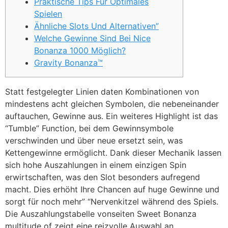
Praktische Tips Für Optimales
Spielen
Ähnliche Slots Und Alternativen”
Welche Gewinne Sind Bei Nice
Bonanza 1000 Möglich?
Gravity Bonanza™
Statt festgelegter Linien daten Kombinationen von
mindestens acht gleichen Symbolen, die nebeneinander
auftauchen, Gewinne aus. Ein weiteres Highlight ist das
“Tumble” Function, bei dem Gewinnsymbole
verschwinden und über neue ersetzt sein, was
Kettengewinne ermöglicht. Dank dieser Mechanik lassen
sich hohe Auszahlungen in einem einzigen Spin
erwirtschaften, was den Slot besonders aufregend
macht. Dies erhöht Ihre Chancen auf huge Gewinne und
sorgt für noch mehr” “Nervenkitzel während des Spiels.
Die Auszahlungstabelle vonseiten Sweet Bonanza
multitude of zeigt eine reizvolle Auswahl an