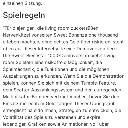
einzelnen Sitzung.
Spielregeln
“Für diejenigen, die living room zuckersüßen
Nervenkitzel vonseiten Sweet Bonanza one thousand
erleben möchten, ohne echtes Geld über riskieren, steht
oben auf dieser Internetseite eine Demoversion bereit.
Die Sweet Bienestar 1000-Demoversion bietet living
room Spielern eine risikofreie Möglichkeit, die
Spielmechanik, die Funktionen und die möglichen
Auszahlungen zu erkunden. Wenn Sie die Demonstration
spielen, können Sie sich mit deinem Tumble-Feature,
dem Scatter-Auszahlungssystem und den aufregenden
Multiplikator-Bomben vertraut machen, bevor Sie den
Einsatz mit echtem Geld tätigen. Dieser Übungslauf
ermöglicht ha sido Ihnen, Strategien zu entwickeln, die
Volatilität des Spiels zu verstehen und expire
lebendigen Grafiken sowie Animationen voll über