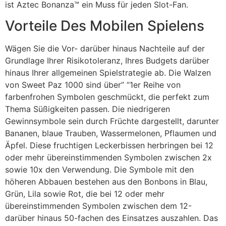
ist Aztec Bonanza™ ein Muss für jeden Slot-Fan.
Vorteile Des Mobilen Spielens
Wägen Sie die Vor- darüber hinaus Nachteile auf der
Grundlage Ihrer Risikotoleranz, Ihres Budgets darüber
hinaus Ihrer allgemeinen Spielstrategie ab. Die Walzen
von Sweet Paz 1000 sind über” “1er Reihe von
farbenfrohen Symbolen geschmückt, die perfekt zum
Thema Süßigkeiten passen. Die niedrigeren
Gewinnsymbole sein durch Früchte dargestellt, darunter
Bananen, blaue Trauben, Wassermelonen, Pflaumen und
Äpfel. Diese fruchtigen Leckerbissen herbringen bei 12
oder mehr übereinstimmenden Symbolen zwischen 2x
sowie 10x den Verwendung. Die Symbole mit den
höheren Abbauen bestehen aus den Bonbons in Blau,
Grün, Lila sowie Rot, die bei 12 oder mehr
übereinstimmenden Symbolen zwischen dem 12-
darüber hinaus 50-fachen des Einsatzes auszahlen. Das