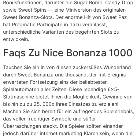
Bonusfunktionen, darunter die Sugar Bomb, Candy Drop
sowie Sweet Spins — eine Miniversion des originalen
Sweet Bonanza-Slots. Der enorme Hit von Sweet Paz
hat Pragmatic Participate in dazu veranlasst,
unterschiedliche Varianten des begehrten Slots zu
entwickeln.
Faqs Zu Nice Bonanza 1000
Tauchen Sie ein in von diesen zuckersüßes Wunderland
durch Sweet Bonanza one thousand, der mit Ereignis
erwarteten Fortsetzung eins der beliebtesten
Spielautomaten aller Zeiten. Diese lebendige 6×5-
Slotmaschine bietet Ihnen die Möglichkeit, Gewinne von
bis hin zu zu 25. 000x Ihres Einsatzes zu erzielen!
Machen Sie sich bereit für ein aufregendes Spielerlebnis,
das voller fruchtiger Symbole und süßer
Überraschungen steckt. Die Spieler sollten einander
jedoch darüber internet marketing Klaren sein, wenn die