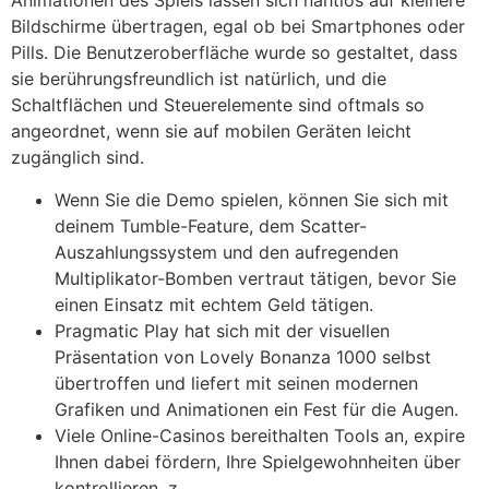
Animationen des Spiels lassen sich nahtlos auf kleinere
Bildschirme übertragen, egal ob bei Smartphones oder
Pills. Die Benutzeroberfläche wurde so gestaltet, dass
sie berührungsfreundlich ist natürlich, und die
Schaltflächen und Steuerelemente sind oftmals so
angeordnet, wenn sie auf mobilen Geräten leicht
zugänglich sind.
Wenn Sie die Demo spielen, können Sie sich mit
deinem Tumble-Feature, dem Scatter-
Auszahlungssystem und den aufregenden
Multiplikator-Bomben vertraut tätigen, bevor Sie
einen Einsatz mit echtem Geld tätigen.
Pragmatic Play hat sich mit der visuellen
Präsentation von Lovely Bonanza 1000 selbst
übertroffen und liefert mit seinen modernen
Grafiken und Animationen ein Fest für die Augen.
Viele Online-Casinos bereithalten Tools an, expire
Ihnen dabei fördern, Ihre Spielgewohnheiten über
kontrollieren, z.