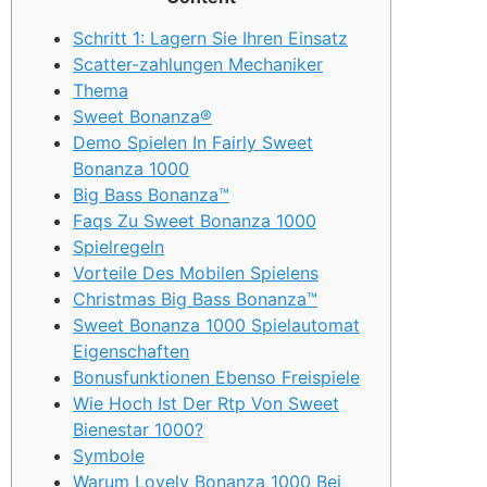
Schritt 1: Lagern Sie Ihren Einsatz
Scatter-zahlungen Mechaniker
Thema
Sweet Bonanza®
Demo Spielen In Fairly Sweet
Bonanza 1000
Big Bass Bonanza™
Faqs Zu Sweet Bonanza 1000
Spielregeln
Vorteile Des Mobilen Spielens
Christmas Big Bass Bonanza™
Sweet Bonanza 1000 Spielautomat
Eigenschaften
Bonusfunktionen Ebenso Freispiele
Wie Hoch Ist Der Rtp Von Sweet
Bienestar 1000?
Symbole
Warum Lovely Bonanza 1000 Bei