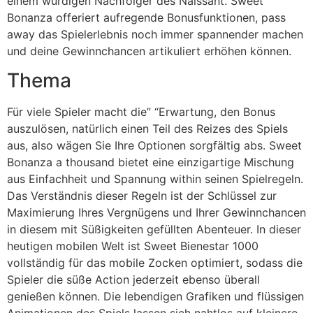
einem würdigen Nachfolger des Naissant. Sweet
Bonanza offeriert aufregende Bonusfunktionen, pass
away das Spielerlebnis noch immer spannender machen
und deine Gewinnchancen artikuliert erhöhen können.
Thema
Für viele Spieler macht die” “Erwartung, den Bonus
auszulösen, natürlich einen Teil des Reizes des Spiels
aus, also wägen Sie Ihre Optionen sorgfältig abs. Sweet
Bonanza a thousand bietet eine einzigartige Mischung
aus Einfachheit und Spannung within seinen Spielregeln.
Das Verständnis dieser Regeln ist der Schlüssel zur
Maximierung Ihres Vergnügens und Ihrer Gewinnchancen
in diesem mit Süßigkeiten gefüllten Abenteuer. In dieser
heutigen mobilen Welt ist Sweet Bienestar 1000
vollständig für das mobile Zocken optimiert, sodass die
Spieler die süße Action jederzeit ebenso überall
genießen können. Die lebendigen Grafiken und flüssigen