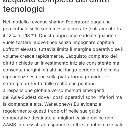
tecnologici
Nel modello revenue sharing l’operatore paga una
percentuale sulle scommesse generate (solitamente tra
il 12 % e il 18 %). Questo approccio è ideale quando si
vuole testare nuove linee senza impegnare capitale
upfront elevato; tuttavia limita il margine operativo se il
volume cresce rapidamente. L’acquisto completo dei
diritti richiede un investimento iniziale consistente ma
consente margini più alti nel lungo periodo ed elimina
dipendenze esterne sulla piattaforma provider —
strategia preferita dalle realtà che puntano
all’espansione globale verso mercati emergenti
dell’Asia‑Sudest dove i costi operativi sono inferiori ma
la domanda è alta. Wakeupnews.Eu evidenzia
regolarmente questi trade‑off nelle sue guide
comparative destinate ai migliori casino online non
AAMS interessati ad espandersi oltre i confini nazionali