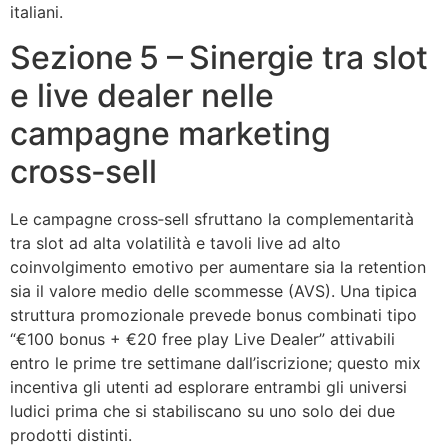
italiani.
Sezione 5 – Sinergie tra slot
e live dealer nelle
campagne marketing
cross‑sell
Le campagne cross‑sell sfruttano la complementarità
tra slot ad alta volatilità e tavoli live ad alto
coinvolgimento emotivo per aumentare sia la retention
sia il valore medio delle scommesse (AVS). Una tipica
struttura promozionale prevede bonus combinati tipo
“€100 bonus + €20 free play Live Dealer” attivabili
entro le prime tre settimane dall’iscrizione; questo mix
incentiva gli utenti ad esplorare entrambi gli universi
ludici prima che si stabiliscano su uno solo dei due
prodotti distinti.