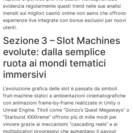
evidenzia regolarmente questi trend nelle sue analisi
mensili sui migliori casinò online non aams che offrono
esperienze live integrate con bonus esclusivi per nuovi
utenti.
Sezione 3 – Slot Machines
evolute: dalla semplice
ruota ai mondi tematici
immersivi
L’evoluzione grafica delle slot è passata da simboli
fruit‑machine statici a ambientazioni cinematografiche
con animazioni frame‑by‑frame realizzate in Unity o
Unreal Engine. Titoli come “Gonzo’s Quest Megaways” o
“Starburst XXXtreme” offrono più di mille modi per
vincere grazie ai meccanismi “cascading reels” e ai
moltiplicatori progressivi che aumentano il payout