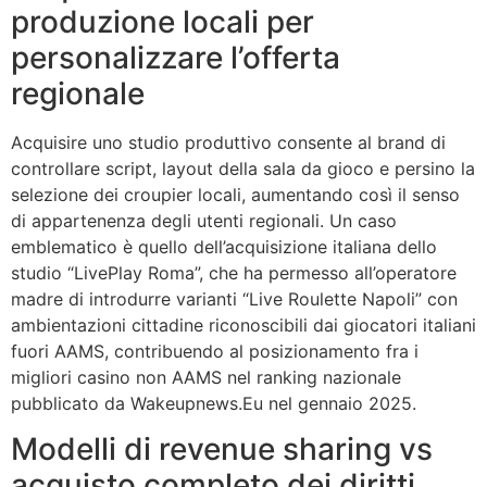
produzione locali per
personalizzare l’offerta
regionale
Acquisire uno studio produttivo consente al brand di
controllare script, layout della sala da gioco e persino la
selezione dei croupier locali, aumentando così il senso
di appartenenza degli utenti regionali. Un caso
emblematico è quello dell’acquisizione italiana dello
studio “LivePlay Roma”, che ha permesso all’operatore
madre di introdurre varianti “Live Roulette Napoli” con
ambientazioni cittadine riconoscibili dai giocatori italiani
fuori AAMS, contribuendo al posizionamento fra i
migliori casino non AAMS nel ranking nazionale
pubblicato da Wakeupnews.Eu nel gennaio 2025.
Modelli di revenue sharing vs
acquisto completo dei diritti