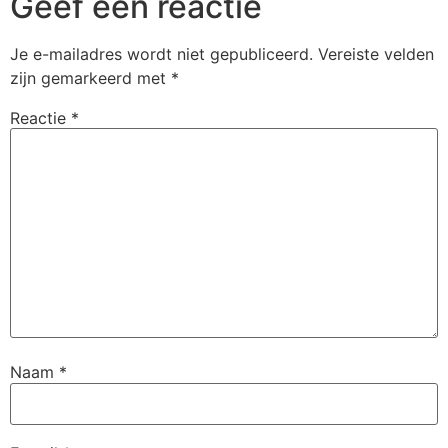
Geef een reactie
Je e-mailadres wordt niet gepubliceerd.
Vereiste velden
zijn gemarkeerd met
*
Reactie
*
Naam
*