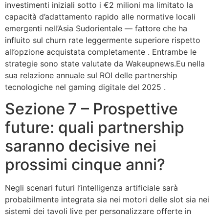
investimenti iniziali sotto i €2 milioni ma limitato la
capacità d’adattamento rapido alle normative locali
emergenti nell’Asia Sudorientale — fattore che ha
influito sul churn rate leggermente superiore rispetto
all’opzione acquistata completamente . Entrambe le
strategie sono state valutate da Wakeupnews.Eu nella
sua relazione annuale sul ROI delle partnership
tecnologiche nel gaming digitale del 2025 .
Sezione 7 – Prospettive
future: quali partnership
saranno decisive nei
prossimi cinque anni?
Negli scenari futuri l’intelligenza artificiale sarà
probabilmente integrata sia nei motori delle slot sia nei
sistemi dei tavoli live per personalizzare offerte in