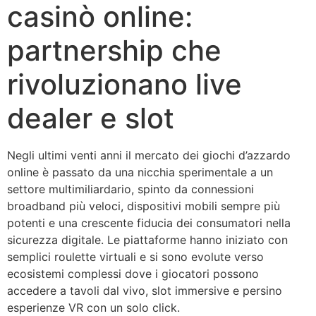
casinò online:
partnership che
rivoluzionano live
dealer e slot
Negli ultimi venti anni il mercato dei giochi d’azzardo
online è passato da una nicchia sperimentale a un
settore multimiliardario, spinto da connessioni
broadband più veloci, dispositivi mobili sempre più
potenti e una crescente fiducia dei consumatori nella
sicurezza digitale. Le piattaforme hanno iniziato con
semplici roulette virtuali e si sono evolute verso
ecosistemi complessi dove i giocatori possono
accedere a tavoli dal vivo, slot immersive e persino
esperienze VR con un solo click.