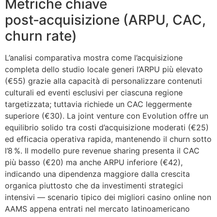
Metriche chiave
post‑acquisizione (ARPU, CAC,
churn rate)
L’analisi comparativa mostra come l’acquisizione
completa dello studio locale generi l’ARPU più elevato
(€55) grazie alla capacità di personalizzare contenuti
culturali ed eventi esclusivi per ciascuna regione
targetizzata; tuttavia richiede un CAC leggermente
superiore (€30). La joint venture con Evolution offre un
equilibrio solido tra costi d’acquisizione moderati (€25)
ed efficacia operativa rapida, mantenendo il churn sotto
l’8 %. Il modello pure revenue sharing presenta il CAC
più basso (€20) ma anche ARPU inferiore (€42),
indicando una dipendenza maggiore dalla crescita
organica piuttosto che da investimenti strategici
intensivi — scenario tipico dei migliori casino online non
AAMS appena entrati nel mercato latinoamericano