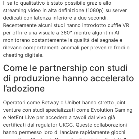
Il salto qualitativo è stato possibile grazie allo
streaming video in alta definizione (1080p) su server
dedicati con latenza inferiore a due secondi.
Recentemente alcuni studi hanno introdotto cuffie VR
per offrire una visuale a 360°, mentre algoritmi AI
monitorano costantemente la qualità del segnale e
rilevano comportamenti anomali per prevenire frodi o
cheating digitale.
Come le partnership con studi
di produzione hanno accelerato
l’adozione
Operatori come Betway o Unibet hanno stretto joint
venture con studi specializzati come Evolution Gaming
e NetEnt Live per accedere a tavoli dal vivo già
certificati dal regulator UKGC. Queste collaborazioni
hanno permesso loro di lanciare rapidamente giochi