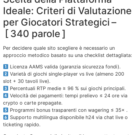
Ideale: Criteri di Valutazione
per Giocatori Strategici –
[ 340 parole ]
Per decidere quale sito scegliere è necessario un
approccio metodico basato su una checklist dettagliata:
Licenza AAMS valida (garanzia sicurezza fondi).
Varietà di giochi single‑player vs live (almeno 200
slot + 30 tavoli live).
Percentuali RTP medie ≥ 96 % sui giochi principali.
Velocità dei pagamenti: tempi prelievo ≤ 24 ore via
crypto o carte prepagate.
Programmi bonus trasparenti con wagering ≤ 35× .
Supporto multilingua disponibile h24 via chat live o
ticketing rapido.