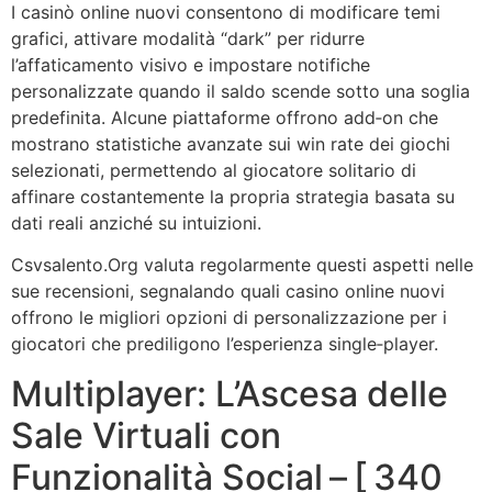
I casinò online nuovi consentono di modificare temi
grafici, attivare modalità “dark” per ridurre
l’affaticamento visivo e impostare notifiche
personalizzate quando il saldo scende sotto una soglia
predefinita. Alcune piattaforme offrono add‑on che
mostrano statistiche avanzate sui win rate dei giochi
selezionati, permettendo al giocatore solitario di
affinare costantemente la propria strategia basata su
dati reali anziché su intuizioni.
Csvsalento.Org valuta regolarmente questi aspetti nelle
sue recensioni, segnalando quali casino online nuovi
offrono le migliori opzioni di personalizzazione per i
giocatori che prediligono l’esperienza single‑player.
Multiplayer: L’Ascesa delle
Sale Virtuali con
Funzionalità Social – [ 340