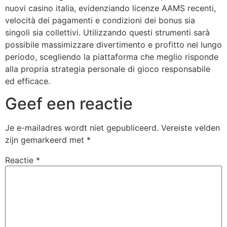
nuovi casino italia, evidenziando licenze AAMS recenti,
velocità dei pagamenti e condizioni dei bonus sia
singoli sia collettivi. Utilizzando questi strumenti sarà
possibile massimizzare divertimento e profitto nel lungo
periodo, scegliendo la piattaforma che meglio risponde
alla propria strategia personale di gioco responsabile
ed efficace.
Geef een reactie
Je e-mailadres wordt niet gepubliceerd.
Vereiste velden
zijn gemarkeerd met
*
Reactie
*