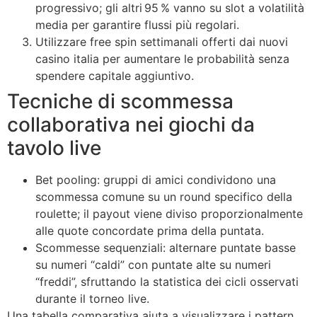
progressivo; gli altri 95 % vanno su slot a volatilità
media per garantire flussi più regolari.
Utilizzare free spin settimanali offerti dai nuovi
casino italia per aumentare le probabilità senza
spendere capitale aggiuntivo.
Tecniche di scommessa
collaborativa nei giochi da
tavolo live
Bet pooling: gruppi di amici condividono una
scommessa comune su un round specifico della
roulette; il payout viene diviso proporzionalmente
alle quote concordate prima della puntata.
Scommesse sequenziali: alternare puntate basse
su numeri “caldi” con puntate alte su numeri
“freddi”, sfruttando la statistica dei cicli osservati
durante il torneo live.
Una tabella comparativa aiuta a visualizzare i pattern