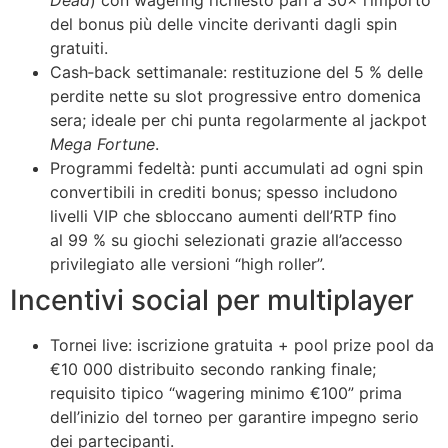
del bonus più delle vincite derivanti dagli spin
gratuiti.
Cash‑back settimanale: restituzione del 5 % delle
perdite nette su slot progressive entro domenica
sera; ideale per chi punta regolarmente al jackpot
Mega Fortune
.
Programmi fedeltà: punti accumulati ad ogni spin
convertibili in crediti bonus; spesso includono
livelli VIP che sbloccano aumenti dell’RTP fino
al 99 % su giochi selezionati grazie all’accesso
privilegiato alle versioni “high roller”.
Incentivi social per multiplayer
Tornei live: iscrizione gratuita + pool prize pool da
€10 000 distribuito secondo ranking finale;
requisito tipico “wagering minimo €100” prima
dell’inizio del torneo per garantire impegno serio
dei partecipanti.