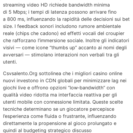
streaming video HD richiede bandwidth minima
di 5 Mbps; i tempi di latenza possono arrivare fino
a 800 ms, influenzando la rapidità delle decisioni sui bet
size. I feedback sonori includono rumore ambientale
reale (chips che cadono) ed effetti vocali del croupier
che rafforzano l’immersione sociale. Inoltre gli indicatori
visivi — come icone “thumbs up” accanto ai nomi degli
avversari — stimolano interazioni non verbali tra gli
utenti.
Csvsalento.Org sottolinea che i migliori casino online
nuovi investono in CDN globali per minimizzare lag nei
giochi live e offrono opzioni “low‑bandwidth” con
qualità video ridotta ma interfaccia reattiva per gli
utenti mobile con connessione limitata. Queste scelte
tecniche determinano se un giocatore percepisce
l’esperienza come fluida o frustrante, influenzando
direttamente la propensione al gioco prolungato e
quindi al budgeting strategico discusso