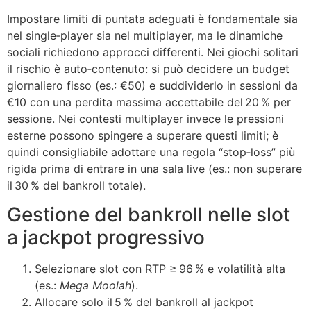
Impostare limiti di puntata adeguati è fondamentale sia
nel single‑player sia nel multiplayer, ma le dinamiche
sociali richiedono approcci differenti. Nei giochi solitari
il rischio è auto‑contenuto: si può decidere un budget
giornaliero fisso (es.: €50) e suddividerlo in sessioni da
€10 con una perdita massima accettabile del 20 % per
sessione. Nei contesti multiplayer invece le pressioni
esterne possono spingere a superare questi limiti; è
quindi consigliabile adottare una regola “stop‑loss” più
rigida prima di entrare in una sala live (es.: non superare
il 30 % del bankroll totale).
Gestione del bankroll nelle slot
a jackpot progressivo
Selezionare slot con RTP ≥ 96 % e volatilità alta
(es.:
Mega Moolah
).
Allocare solo il 5 % del bankroll al jackpot