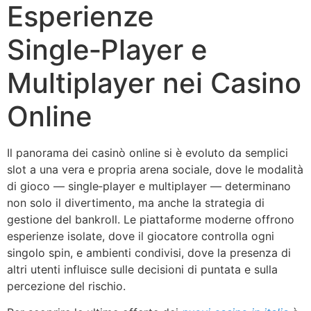
Esperienze
Single‑Player e
Multiplayer nei Casino
Online
Il panorama dei casinò online si è evoluto da semplici
slot a una vera e propria arena sociale, dove le modalità
di gioco — single‑player e multiplayer — determinano
non solo il divertimento, ma anche la strategia di
gestione del bankroll. Le piattaforme moderne offrono
esperienze isolate, dove il giocatore controlla ogni
singolo spin, e ambienti condivisi, dove la presenza di
altri utenti influisce sulle decisioni di puntata e sulla
percezione del rischio.