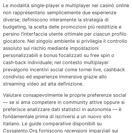
Le modalità single‑player e multiplayer nei casinò online
non rappresentano semplicemente due esperienze
diverse; definiscono interamente la strategia di
budgeting, la scelta delle promozioni più redditizie e
persino l’interfaccia utente ottimale per ciascun profilo
giocatore. Nel singolo ambiente si privilegia il controllo
assoluto sul rischio mediante impostazioni
personalizzabili e bonus focalizzati su free spin o
cash‑back individuale; nel contesto multiplayer
prevalgono incentivi social come tornei live, cashback
condiviso ed esperienze immersive grazie allo
streaming video ad alta definizione.
Valutare consapevolmente le proprie preferenze social
— se si ama competere in community attive oppure si
preferisce analizzare dati statistici in autonomia — è
fondamentale prima di iscriversi a un nuovo sito
italiano. Le guide comparative disponibili su
Csvsalento.Org forniscono recensioni imparziali sui