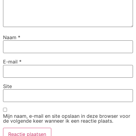
Naam
*
E-mail
*
Site
Mijn naam, e-mail en site opslaan in deze browser voor
de volgende keer wanneer ik een reactie plaats.