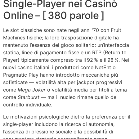
Single‑Player nei Casinò
Online – [ 380 parole ]
Le slot classiche sono nate negli anni ’70 con Fruit
Machines fisiche; la loro trasposizione digitale ha
mantenuto l’essenza del gioco solitario: un’interfaccia
statica, linee di pagamento fisse e un RTP (Return to
Player) tipicamente compreso tra il 92 % e il 98 %. Nei
nuovi casino italiani, i produttori come NetEnt o
Pragmatic Play hanno introdotto meccaniche più
sofisticate — volatilità alta per jackpot progressivi
come
Mega Joker
o volatilità media per titoli a tema
come
Starburst
— ma il nucleo rimane quello del
controllo individuale.
Le motivazioni psicologiche dietro la preferenza per il
single‑player includono la ricerca di autonomia,
l’assenza di pressione sociale e la possibilità di
sperimentare strategie personalizzate senza