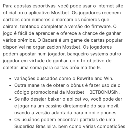
Para apostas esportivas, você pode usar o internet site
oficial ou o aplicativo Mostbet. Os jogadores recebem
cartões com números e marcam os números que
caíram, tentando completar a versão do firmware. O
jogo é fácil de aprender e oferece a chance de ganhar
vários prêmios. O Bacará é um game de cartas popular
disponível na organizacion Mostbet. Os jogadores
podem apostar num jogador, banqueiro systems outro
jogador em virtude de ganhar, com to objetivo de
coletar uma soma para cartas próxima the 9.
variações buscados como o Rewrite and Win.
Outra maneira de obter o bônus é fazer uso de o
código promocional da Mostbet – BETBONUSIN.
Se não desejar baixar o aplicativo, você pode dar
e jogar na um cassino diretamente do seu móvil,
usando a versão adaptada para mobile phones.
Os usuários podem encontrar partidas de uma
Superliga Brasileira, bem como várias competições