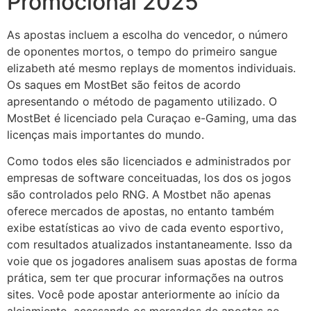
Promocional 2025
As apostas incluem a escolha do vencedor, o número
de oponentes mortos, o tempo do primeiro sangue
elizabeth até mesmo replays de momentos individuais.
Os saques em MostBet são feitos de acordo
apresentando o método de pagamento utilizado. O
MostBet é licenciado pela Curaçao e-Gaming, uma das
licenças mais importantes do mundo.
Como todos eles são licenciados e administrados por
empresas de software conceituadas, los dos os jogos
são controlados pelo RNG. A Mostbet não apenas
oferece mercados de apostas, no entanto também
exibe estatísticas ao vivo de cada evento esportivo,
com resultados atualizados instantaneamente. Isso da
voie que os jogadores analisem suas apostas de forma
prática, sem ter que procurar informações na outros
sites. Você pode apostar anteriormente ao início da