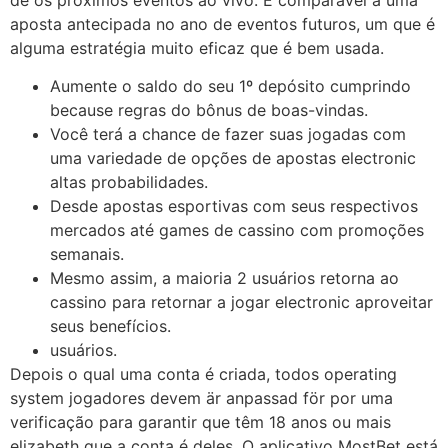
aposta antecipada no ano de eventos futuros, um que é
alguma estratégia muito eficaz que é bem usada.
Aumente o saldo do seu 1º depósito cumprindo
because regras do bônus de boas-vindas.
Você terá a chance de fazer suas jogadas com
uma variedade de opções de apostas electronic
altas probabilidades.
Desde apostas esportivas com seus respectivos
mercados até games de cassino com promoções
semanais.
Mesmo assim, a maioria 2 usuários retorna ao
cassino para retornar a jogar electronic aproveitar
seus benefícios.
usuários.
Depois o qual uma conta é criada, todos operating
system jogadores devem är anpassad för por uma
verificação para garantir que têm 18 anos ou mais
elizabeth que a conta é deles. O aplicativo MostBet está