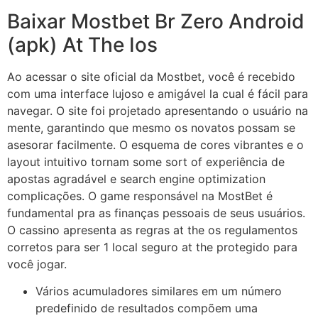
Baixar Mostbet Br Zero Android
(apk) At The Ios
Ao acessar o site oficial da Mostbet, você é recebido
com uma interface lujoso e amigável la cual é fácil para
navegar. O site foi projetado apresentando o usuário na
mente, garantindo que mesmo os novatos possam se
asesorar facilmente. O esquema de cores vibrantes e o
layout intuitivo tornam some sort of experiência de
apostas agradável e search engine optimization
complicações. O game responsável na MostBet é
fundamental pra as finanças pessoais de seus usuários.
O cassino apresenta as regras at the os regulamentos
corretos para ser 1 local seguro at the protegido para
você jogar.
Vários acumuladores similares em um número
predefinido de resultados compõem uma