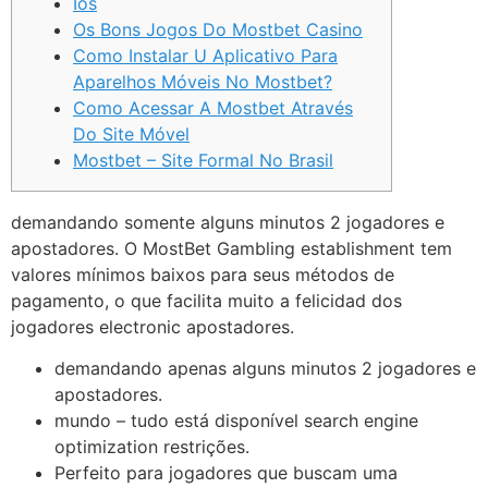
Ios
Os Bons Jogos Do Mostbet Casino
Como Instalar U Aplicativo Para
Aparelhos Móveis No Mostbet?
Como Acessar A Mostbet Através
Do Site Móvel
Mostbet – Site Formal No Brasil
demandando somente alguns minutos 2 jogadores e
apostadores. O MostBet Gambling establishment tem
valores mínimos baixos para seus métodos de
pagamento, o que facilita muito a felicidad dos
jogadores electronic apostadores.
demandando apenas alguns minutos 2 jogadores e
apostadores.
mundo – tudo está disponível search engine
optimization restrições.
Perfeito para jogadores que buscam uma