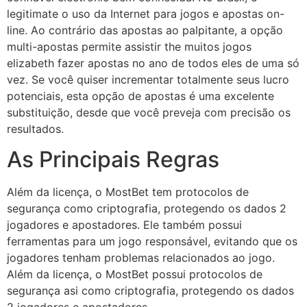
legitimate o uso da Internet para jogos e apostas on-
line. Ao contrário das apostas ao palpitante, a opção
multi-apostas permite assistir the muitos jogos
elizabeth fazer apostas no ano de todos eles de uma só
vez. Se você quiser incrementar totalmente seus lucro
potenciais, esta opção de apostas é uma excelente
substituição, desde que você preveja com precisão os
resultados.
As Principais Regras
Além da licença, o MostBet tem protocolos de
segurança como criptografia, protegendo os dados 2
jogadores e apostadores. Ele também possui
ferramentas para um jogo responsável, evitando que os
jogadores tenham problemas relacionados ao jogo.
Além da licença, o MostBet possui protocolos de
segurança asi como criptografia, protegendo os dados