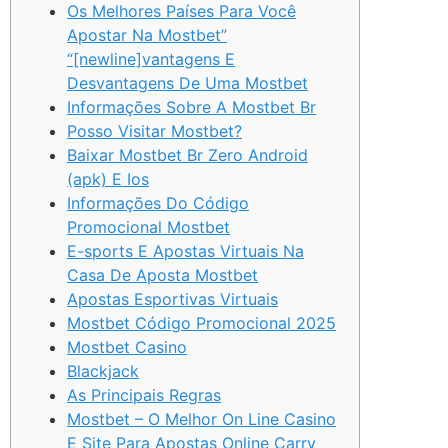
Os Melhores Países Para Você
Apostar Na Mostbet”
“[newline]vantagens E
Desvantagens De Uma Mostbet
Informações Sobre A Mostbet Br
Posso Visitar Mostbet?
Baixar Mostbet Br Zero Android
(apk) E Ios
Informações Do Código
Promocional Mostbet
E-sports E Apostas Virtuais Na
Casa De Aposta Mostbet
Apostas Esportivas Virtuais
Mostbet Código Promocional 2025
Mostbet Casino
Blackjack
As Principais Regras
Mostbet – O Melhor On Line Casino
E Site Para Apostas Online Carry