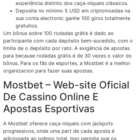
experiência distinto dos caça-níqueis clássicos.
Deposite no mínimo 5 USD em criptomoedas na
sua conta electronic ganhe 100 giros totalmente
gratuitos.
Um bônus sobre 100 rodadas grátis é dado ao
participante com cada depósito bem-sucedido, com o
limite de o depósito por rato. A exigência de apostas
para because rodadas grátis é de 30 vezes o valor do
bônus. Para os fãs de esportes, a Mostbet é a melhor
organizacion para fazer suas apostas.
Mostbet – Web-site Oficial
De Cassino Online E
Apostas Esportivas
A Mostbet oferece caça-níqueis com jackpots
progressivos, onde uma part de cada aposta é
adicionada ao prêmio total. Isso permite que os