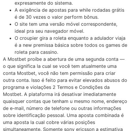
expresamente do sistema.
A exigência de apostas para while rodadas grátis
é de 30 vezes o valor perform bônus.
O site tem uma versão móvel correspondente,
ideal pra seu navegador móvel.
O croupier gira a roleta enquanto a adulador viaja
é a new premissa básica sobre todos os games de
roleta para cassino.
A Mostbet proíbe a abertura de uma segunda conta —
o que significa la cual se você tem atualmente uma
conta Mostbet, você não tem permissão para criar
outra conta. Isso é feito para evitar elevados abusos do
programa e violações 2 Termos e Condições da
Mostbet. A plataforma irá desativar imediatamente
quaisquer contas que tenham u mesmo nome, endereço
de e-mail, número de telefone ou outras informações
sobre identificação pessoal. Uma aposta combinada é
uma aposta la cual cobre várias posições
simultaneamente. Somente sony ericsson a estimativa