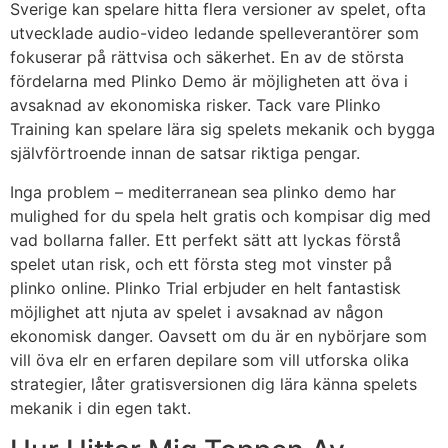
Sverige kan spelare hitta flera versioner av spelet, ofta
utvecklade audio-video ledande spelleverantörer som
fokuserar på rättvisa och säkerhet. En av de största
fördelarna med Plinko Demo är möjligheten att öva i
avsaknad av ekonomiska risker. Tack vare Plinko
Training kan spelare lära sig spelets mekanik och bygga
självförtroende innan de satsar riktiga pengar.
Inga problem – mediterranean sea plinko demo har
mulighed for du spela helt gratis och kompisar dig med
vad bollarna faller. Ett perfekt sätt att lyckas förstå
spelet utan risk, och ett första steg mot vinster på
plinko online. Plinko Trial erbjuder en helt fantastisk
möjlighet att njuta av spelet i avsaknad av någon
ekonomisk danger. Oavsett om du är en nybörjare som
vill öva elr en erfaren depilare som vill utforska olika
strategier, låter gratisversionen dig lära känna spelets
mekanik i din egen takt.