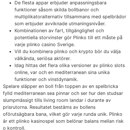
De flesta appar erbjuder anpassningsbara
funktioner såsom skilda bollbanor och
multiplikatoralternativ tillsammans med spelbrädor
som erbjuder avviknade utmaningsnivåer.
Kombinationen av fart, tillgänglighet och
potentiella storvinster gör Plinko till ett måste på
varje plinko casino Sverige.
Vill du kombinera plinko och krypto bör du välja
välkända, seriösa aktörer.
Idag hittas det flera olika versioner av plinko slots
online, var och en mediterranean sina unika
funktioner och vinstdynamik.
Spelare släpper en boll från toppen av en spelbricka
fylld mediterranean sea pinnar och ser hur den studsar
slumpmässigt tills living room landar i durante av
prisrutorna. Resultatet bestäms av bollens
oförutsägbara bana, vilket gör varje runda unik. Plinko
är ett plinko kasinospel som belönar balans mellan risk
o kontroll.