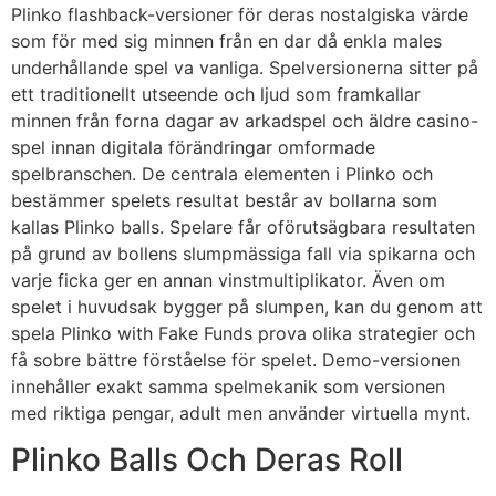
Plinko flashback-versioner för deras nostalgiska värde
som för med sig minnen från en dar då enkla males
underhållande spel va vanliga. Spelversionerna sitter på
ett traditionellt utseende och ljud som framkallar
minnen från forna dagar av arkadspel och äldre casino-
spel innan digitala förändringar omformade
spelbranschen. De centrala elementen i Plinko och
bestämmer spelets resultat består av bollarna som
kallas Plinko balls. Spelare får oförutsägbara resultaten
på grund av bollens slumpmässiga fall via spikarna och
varje ficka ger en annan vinstmultiplikator. Även om
spelet i huvudsak bygger på slumpen, kan du genom att
spela Plinko with Fake Funds prova olika strategier och
få sobre bättre förståelse för spelet. Demo-versionen
innehåller exakt samma spelmekanik som versionen
med riktiga pengar, adult men använder virtuella mynt.
Plinko Balls Och Deras Roll