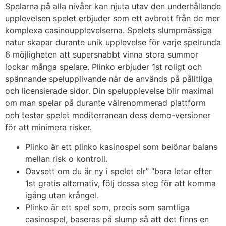
Spelarna på alla nivåer kan njuta utav den underhållande
upplevelsen spelet erbjuder som ett avbrott från de mer
komplexa casinoupplevelserna. Spelets slumpmässiga
natur skapar durante unik upplevelse för varje spelrunda
6 möjligheten att supersnabbt vinna stora summor
lockar många spelare. Plinko erbjuder 1st roligt och
spännande spelupplivande när de används på pålitliga
och licensierade sidor. Din spelupplevelse blir maximal
om man spelar på durante välrenommerad plattform
och testar spelet mediterranean dess demo-versioner
för att minimera risker.
Plinko är ett plinko kasinospel som belönar balans
mellan risk o kontroll.
Oavsett om du är ny i spelet elr” “bara letar efter
1st gratis alternativ, följ dessa steg för att komma
igång utan krångel.
Plinko är ett spel som, precis som samtliga
casinospel, baseras på slump så att det finns en