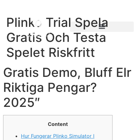
Plinko Trial Spela
Gratis Och Testa
Spelet Riskfritt
Gratis Demo, Bluff Elr
Riktiga Pengar?
2025″
Content
Hur Fungerar Plinko Simulator I