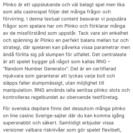
Plinko är ett uppslukande och väl belagt spel men lika
som alla casinospel följer det många frågor och
förvirring. I denna textual content besvarar vi populära
frågor som spelare har om Plinko och förklarar många
av de missförstånd som uppstår. Tack vare sin enkelhet
och spänning är Plinko en perfekt balans mellan tur och
strategi, där spelaren kan påverka vissa parametrar men
ändå förlita sig på slumpen för utfallet. Det centralaste
är att spelet bygger på något som kallas RNG –
“Random Number Generator”. Det är en certifierad
mjukvara som garanterar att lyckas varje boll och
släpps faller slumpmässigt, utan möjlighet till
manipulation. RNG används ialla seriösa plinko slots och
kontrolleras regelbundet av oberoende testföretag.
För svenska depilare finns det dessutom många plinko
on line casino Sverige-sajter där du kan komma igång
supersnabbt och säkert. Samtidigt erbjuder vissa
versioner valbara risknivåer som gör spelet flexibelt,