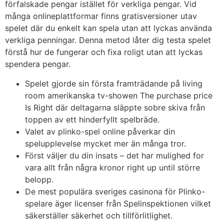
förfalskade pengar istället för verkliga pengar. Vid
många onlineplattformar finns gratisversioner utav
spelet där du enkelt kan spela utan att lyckas använda
verkliga penningar. Denna metod låter dig testa spelet
förstå hur de fungerar och fixa roligt utan att lyckas
spendera pengar.
Spelet gjorde sin första framträdande på living
room amerikanska tv-showen The purchase price
Is Right där deltagarna släppte sobre skiva från
toppen av ett hinderfyllt spelbräde.
Valet av plinko-spel online påverkar din
spelupplevelse mycket mer än många tror.
Först väljer du din insats – det har mulighed for
vara allt från några kronor right up until större
belopp.
De mest populära sveriges casinona för Plinko-
spelare äger licenser från Spelinspektionen vilket
säkerställer säkerhet och tillförlitlighet.