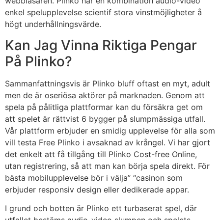
webbläsaren. Plinko har en kombination audio-video
enkel spelupplevelse scientif stora vinstmöjligheter å
högt underhållningsvärde.
Kan Jag Vinna Riktiga Pengar
På Plinko?
Sammanfattningsvis är Plinko bluff oftast en myt, adult
men de är oseriösa aktörer på marknaden. Genom att
spela på pålitliga plattformar kan du försäkra get om
att spelet är rättvist 6 bygger på slumpmässiga utfall.
Vår plattform erbjuder en smidig upplevelse för alla som
vill testa Free Plinko i avsaknad av krångel. Vi har gjort
det enkelt att få tillgång till Plinko Cost-free Online,
utan registrering, så att man kan börja spela direkt. För
bästa mobilupplevelse bör i välja” “casinon som
erbjuder responsiv design eller dedikerade appar.
I grund och botten är Plinko ett turbaserat spel, där
utfallet bestäms audio-video slumpen och spelets