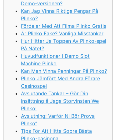
Demo-versionen?
Kan Jag Vinna Riktiga Pengar På
Plinko?
Fördelar Med Att Filma Plinko Gratis
Är Plinko Fake? Vanliga Misstankar
Hur Hittar Ja Toppen Av Plinko-spel
På Nätet?
Huvudfunktioner I Demo Slot
Machine Plinko
Kan Man Vinna Penningar På Plinko?
Plinko Jämfört Med Andra Förare
Casinospel
Avslutande Tankar – Gör Din
Insättning å Jaga Storvinsten We
Plinko!
Avslutning: Varför Ni Bör Prova
Plinko”
Tips För Att Hitta Sobre Bästa
Plinko-casinona