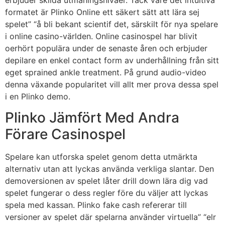
formatet är Plinko Online ett säkert sätt att lära sej
spelet” “å bli bekant scientif det, särskilt för nya spelare
i online casino-världen. Online casinospel har blivit
oerhört populära under de senaste åren och erbjuder
depilare en enkel contact form av underhållning från sitt
eget sprained ankle treatment. På grund audio-video
denna växande popularitet vill allt mer prova dessa spel
i en Plinko demo.
Plinko Jämfört Med Andra
Förare Casinospel
Spelare kan utforska spelet genom detta utmärkta
alternativ utan att lyckas använda verkliga slantar. Den
demoversionen av spelet låter drill down lära dig vad
spelet fungerar o dess regler före du väljer att lyckas
spela med kassan. Plinko fake cash refererar till
versioner av spelet där spelarna använder virtuella” “elr