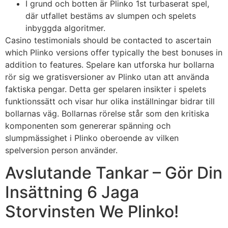
I grund och botten är Plinko 1st turbaserat spel,
där utfallet bestäms av slumpen och spelets
inbyggda algoritmer.
Casino testimonials should be contacted to ascertain
which Plinko versions offer typically the best bonuses in
addition to features. Spelare kan utforska hur bollarna
rör sig we gratisversioner av Plinko utan att använda
faktiska pengar. Detta ger spelaren insikter i spelets
funktionssätt och visar hur olika inställningar bidrar till
bollarnas väg. Bollarnas rörelse står som den kritiska
komponenten som genererar spänning och
slumpmässighet i Plinko oberoende av vilken
spelversion person använder.
Avslutande Tankar – Gör Din
Insättning 6 Jaga
Storvinsten We Plinko!