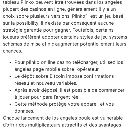
tableau Plinko peuvent être trouvées dans los angeles
plupart des casinos en ligne, généralement il y a un
choix sobre plusieurs versions. Plinko” “est un jeu basé
sur la possibility, il n’existe par conséquent aucune
stratégie garantie pour gagner. Toutefois, certains
joueurs préfèrent adopter certains styles de jeu systems
schémas de mise afin d’augmenter potentiellement leurs
chances.
Pour plinko on line casino télécharger, utilisez los
angeles page mobile sobre l’opérateur.
Le dépôt sobre Bitcoin impose confirmations
réseau et nouveau variables.
Après avoir déposé, il est possible de commencer
à jouer pour para l’argent réel.
Cette méthode protège votre appareil et vos
données.
Chaque lancement de los angeles boule est vulnerable
d’offrir des multiplicateurs attractifs et des avantages