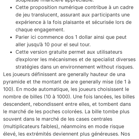
Cette proposition numérique contribue à un cadre
de jeu translucent, assurant aux participants une
expérience à la fois plaisante et sécurisée lors de
chaque engagement.
Parier ici commence dos 1 dollar ainsi que peut
aller jusqu’à 10 pour el seul tour.
Cette version gratuite permet aux utilisateurs
d’explorer les mécanismes et de specialist diverses
stratégies dans un environnement without risques.
Les joueurs définissent are generally hauteur de una
pyramide et the montant de are generally mise (de 1 à
100). En mode automatique, les joueurs choisissent le
nombre de billes (10 à 1000). Une fois lancées, les billes
descendent, rebondissent entre elles, et tombent dans
le marché de les poches colorées. La bille tombe plus
souvent dans le marché de les cases centrales
(multiplicateurs faibles), néanmoins en mode risque
élevé, les extrémités deviennent plus généreuses. Nos