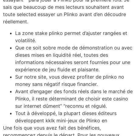
sais que beaucoup de mes lecteurs souhaitent avant
toute selected essayer un Plinko avant d’en découdre
réellement.
La zone stake plinko permet d’ajuster rangées et
volatilité.
Que ce soit sobre mode de démonstration ou avec
dieses mises en liquidité réel, toutes des
informations nécessaires seront fournies pour une
expérience de jeu fluide et plaisante.
Sur notre site, vous devez profiter de plinko no
money sans négatif risque financier.
Avant d’engager des fonds réels dans le marché de
Plinko, il reste déterminant de choisir este casino
sur internet dûment” “reconnu et régulé.
Tout à développé, la plupart dieses éditeurs
développent kklk mini-jeux de Plinko en
Une fois que vous avez fait des bénéfices,
recommencez depuis le départ. Pour les nouveaux