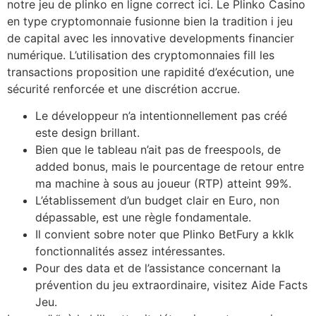
notre jeu de plinko en ligne correct ici. Le Plinko Casino
en type cryptomonnaie fusionne bien la tradition i jeu
de capital avec les innovative developments financier
numérique. L’utilisation des cryptomonnaies fill les
transactions proposition une rapidité d’exécution, une
sécurité renforcée et une discrétion accrue.
Le développeur n’a intentionnellement pas créé
este design brillant.
Bien que le tableau n’ait pas de freespools, de
added bonus, mais le pourcentage de retour entre
ma machine à sous au joueur (RTP) atteint 99%.
L’établissement d’un budget clair en Euro, non
dépassable, est une règle fondamentale.
Il convient sobre noter que Plinko BetFury a kklk
fonctionnalités assez intéressantes.
Pour des data et de l’assistance concernant la
prévention du jeu extraordinaire, visitez Aide Facts
Jeu.