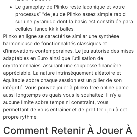
Le gameplay de Plinko reste laconique et votre
processus” “de jeu de Plinko assez simple rapid
sur une pyramide dont la basic est constituée para
cellules, lance kklk balles.
Plinko en ligne se caractérise similar une synthèse
harmonieuse de fonctionnalités classiques et
d’innovations contemporaines. Le jeu autorise des mises
adaptables en Euro ainsi que l’utilisation de
cryptomonnaies, assurant une souplesse financière
appréciable. La nature intrinsèquement aléatoire et
équitable sobre chaque session est un pilier de son
intégrité. Vous pouvez jouer à plinko free online game
aussi longtemps os quais vous le souhaitez. Il n’y a
aucune limite sobre temps ni constraint, vous
permettant de vous entraîner et de profiter i jeu à cet
propre rythme.
Comment Retenir À Jouer À