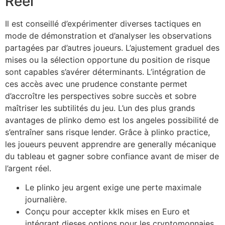
Réel
Il est conseillé d’expérimenter diverses tactiques en
mode de démonstration et d’analyser les observations
partagées par d’autres joueurs. L’ajustement graduel des
mises ou la sélection opportune du position de risque
sont capables s’avérer déterminants. L’intégration de
ces accès avec une prudence constante permet
d’accroître les perspectives sobre succès et sobre
maîtriser les subtilités du jeu. L’un des plus grands
avantages de plinko demo est los angeles possibilité de
s’entraîner sans risque lender. Grâce à plinko practice,
les joueurs peuvent apprendre are generally mécanique
du tableau et gagner sobre confiance avant de miser de
l’argent réel.
Le plinko jeu argent exige une perte maximale
journalière.
Conçu pour accepter kklk mises en Euro et
intégrant dieses options pour les cryptomonnaies,