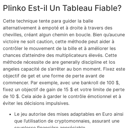
Plinko Est-il Un Tableau Fiable?
Cette technique tente para guider la balle
alternativement à empoté et à droite à travers des
chevilles, créant algun chemin en boucle. Bien qu’aucune
victoire ne soit caution, cette méthode peut aider à
contrôler le mouvement de la bille et à améliorer les
chances d’atteindre des multiplicateurs élevés. Cette
méthode nécessite de are generally discipline et los
angeles capacité de s’arrêter au bon moment. Fixez este
objectif de get et une forme de perte avant de
commencer. Par exemple, avec une bankroll de 100 $,
fixez un objectif de gain de 15 $ et votre limite de perte
de 10 $. Cela aide à garder le contrôle émotionnel et à
éviter les décisions impulsives.
Le jeu autorise des mises adaptables en Euro ainsi
que l’utilisation de cryptomonnaies, assurant une
souplesse financière appréciable.