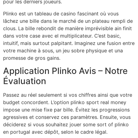
pour les derniers joueurs.
Plinko est un tableau de casino fascinant où vous
lâchez une bille dans le marché de un plateau rempli de
clous. La bille rebondit de manière imprévisible ain finit
dans votre case avec el multiplicateur. C’est basic,
intuitif, mais surtout palpitant. Imaginez une fusion entre
votre machine à sous, un jeu sobre physique et una
promesse de gros gains.
Application Plinko Avis – Notre
Évaluation
Passez au réel seulement si vos chiffres ainsi que votre
budget concordent. L’option plinko sport real money
impose une mise fixe par bille. Évitez les progressions
agressives et conservez ces paramètres. Ensuite, vous
déciderez si vous souhaitez jouer some sort of plinko
en portugal avec dépôt, selon le cadre légal.