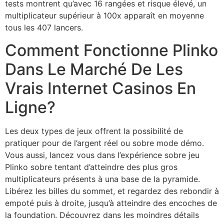
tests montrent qu’avec 16 rangées et risque élevé, un
multiplicateur supérieur à 100x apparaît en moyenne
tous les 407 lancers.
Comment Fonctionne Plinko
Dans Le Marché De Les
Vrais Internet Casinos En
Ligne?
Les deux types de jeux offrent la possibilité de
pratiquer pour de l’argent réel ou sobre mode démo.
Vous aussi, lancez vous dans l’expérience sobre jeu
Plinko sobre tentant d’atteindre des plus gros
multiplicateurs présents à una base de la pyramide.
Libérez les billes du sommet, et regardez des rebondir à
empoté puis à droite, jusqu’à atteindre des encoches de
la foundation. Découvrez dans les moindres détails