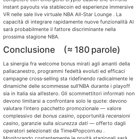
instant payouts via stablecoin ed esperienze immersive
VR nelle sale live virtuale NBA All-Star Lounge . La
capacità di integrare rapidamente nuove funzionalità AI
sarà probabilmente il fattore discriminante nella
prossima stagione NBA.
Conclusione (≈ 180 parole)
La sinergia fra welcome bonus mirati agli amanti della
pallacanestro, programmi fedeltà evoluti ed efficaci
campagne cross‑selling sta ridefinendo radicalmente le
dinamiche delle scommesse sull’NBA durante i playoff
sia in Italia sia all’estero. Gli scommettitori informati non
devono limitarsi a confrontare solo le quote: devono
valutare l’intero pacchetto promozionale — valore
complessivo dei
bonus casino
, opportunità
recensioni
casino
, garanzie sulla
sicurezza dati
— offerto dagli
operatori selezionati da Time4Popcorn.eu .
Monitorando costantemente le novità stagionali sarà