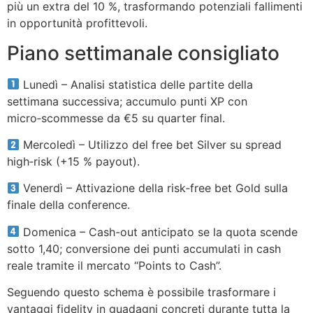
più un extra del 10 %, trasformando potenziali fallimenti
in opportunità profittevoli.
Piano settimanale consigliato
Lunedì – Analisi statistica delle partite della
settimana successiva; accumulo punti XP con
micro‑scommesse da €5 su quarter final.
Mercoledì – Utilizzo del free bet Silver su spread
high‑risk (+15 % payout).
Venerdì – Attivazione della risk‑free bet Gold sulla
finale della conference.
Domenica – Cash-out anticipato se la quota scende
sotto 1,40; conversione dei punti accumulati in cash
reale tramite il mercato “Points to Cash”.
Seguendo questo schema è possibile trasformare i
vantaggi fidelity in guadagni concreti durante tutta la