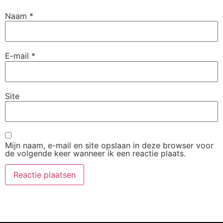
Naam
*
E-mail
*
Site
Mijn naam, e-mail en site opslaan in deze browser voor
de volgende keer wanneer ik een reactie plaats.