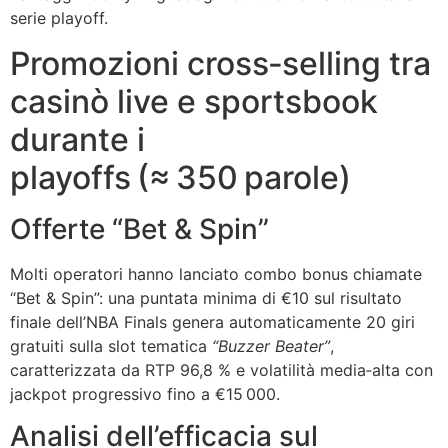
serie playoff.
Promozioni cross‑selling tra
casinò live e sportsbook
durante i
playoffs (≈ 350 parole)
Offerte “Bet & Spin”
Molti operatori hanno lanciato combo bonus chiamate
“Bet & Spin”: una puntata minima di €10 sul risultato
finale dell’NBA Finals genera automaticamente 20 giri
gratuiti sulla slot tematica
“Buzzer Beater”
,
caratterizzata da RTP 96,8 % e volatilità media‑alta con
jackpot progressivo fino a €15 000.
Analisi dell’efficacia sul