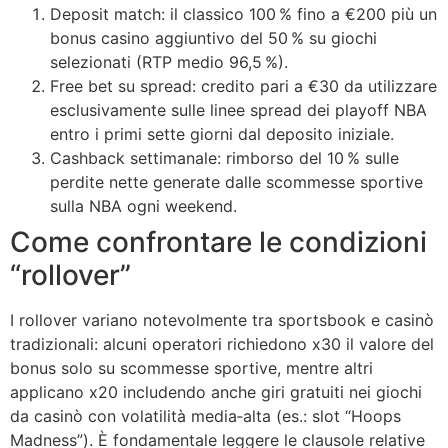
Deposit match: il classico 100 % fino a €200 più un
bonus casino aggiuntivo del 50 % su giochi
selezionati (RTP medio 96,5 %).
Free bet su spread: credito pari a €30 da utilizzare
esclusivamente sulle linee spread dei playoff NBA
entro i primi sette giorni dal deposito iniziale.
Cashback settimanale: rimborso del 10 % sulle
perdite nette generate dalle scommesse sportive
sulla NBA ogni weekend.
Come confrontare le condizioni
“rollover”
I rollover variano notevolmente tra sportsbook e casinò
tradizionali: alcuni operatori richiedono x30 il valore del
bonus solo su scommesse sportive, mentre altri
applicano x20 includendo anche giri gratuiti nei giochi
da casinò con volatilità media‑alta (es.: slot “Hoops
Madness”). È fondamentale leggere le clausole relative