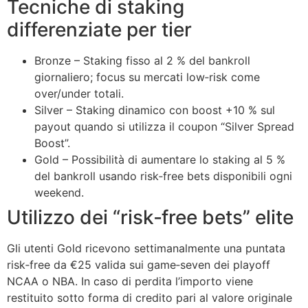
Tecniche di staking
differenziate per tier
Bronze – Staking fisso al 2 % del bankroll
giornaliero; focus su mercati low‑risk come
over/under totali.
Silver – Staking dinamico con boost +10 % sul
payout quando si utilizza il coupon “Silver Spread
Boost”.
Gold – Possibilità di aumentare lo staking al 5 %
del bankroll usando risk‑free bets disponibili ogni
weekend.
Utilizzo dei “risk‑free bets” elite
Gli utenti Gold ricevono settimanalmente una puntata
risk‑free da €25 valida sui game‑seven dei playoff
NCAA o NBA. In caso di perdita l’importo viene
restituito sotto forma di credito pari al valore originale