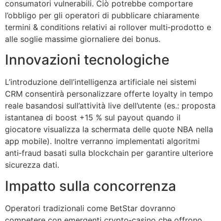
consumatori vulnerabili. Ciò potrebbe comportare
l’obbligo per gli operatori di pubblicare chiaramente
termini & conditions relativi ai rollover multi‐prodotto e
alle soglie massime giornaliere dei bonus.
Innovazioni tecnologiche
L’introduzione dell’intelligenza artificiale nei sistemi
CRM consentirà personalizzare offerte loyalty in tempo
reale basandosi sull’attività live dell’utente (es.: proposta
istantanea di boost +15 % sul payout quando il
giocatore visualizza la schermata delle quote NBA nella
app mobile). Inoltre verranno implementati algoritmi
anti‐fraud basati sulla blockchain per garantire ulteriore
sicurezza dati.
Impatto sulla concorrenza
Operatori tradizionali come BetStar dovranno
competere con emergenti crypto‑casino che offrono