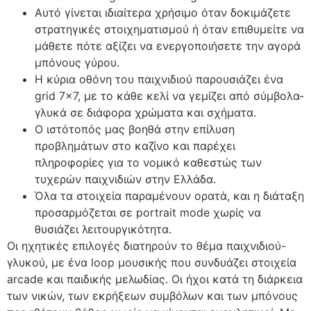
Αυτό γίνεται ιδιαίτερα χρήσιμο όταν δοκιμάζετε
στρατηγικές στοιχηματισμού ή όταν επιθυμείτε να
μάθετε πότε αξίζει να ενεργοποιήσετε την αγορά
μπόνους γύρου.
Η κύρια οθόνη του παιχνιδιού παρουσιάζει ένα
grid 7×7, με το κάθε κελί να γεμίζει από σύμβολα-
γλυκά σε διάφορα χρώματα και σχήματα.
Ο ιστότοπός μας βοηθά στην επίλυση
προβλημάτων στο καζίνο και παρέχει
πληροφορίες για το νομικό καθεστώς των
τυχερών παιχνιδιών στην Ελλάδα.
Όλα τα στοιχεία παραμένουν ορατά, και η διάταξη
προσαρμόζεται σε portrait mode χωρίς να
θυσιάζει λειτουργικότητα.
Οι ηχητικές επιλογές διατηρούν το θέμα παιχνιδιού-
γλυκού, με ένα loop μουσικής που συνδυάζει στοιχεία
arcade και παιδικής μελωδίας. Οι ήχοι κατά τη διάρκεια
των νικών, των εκρήξεων συμβόλων και των μπόνους