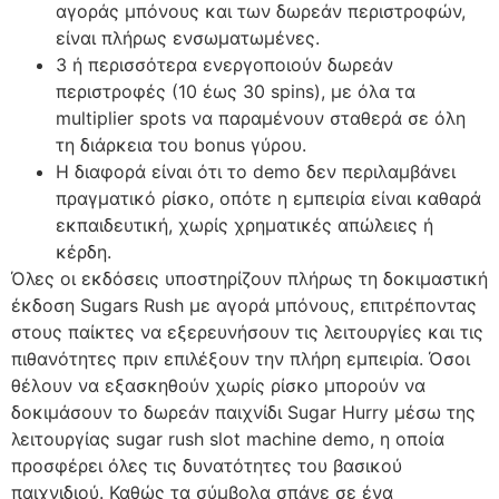
αγοράς μπόνους και των δωρεάν περιστροφών,
είναι πλήρως ενσωματωμένες.
3 ή περισσότερα ενεργοποιούν δωρεάν
περιστροφές (10 έως 30 spins), με όλα τα
multiplier spots να παραμένουν σταθερά σε όλη
τη διάρκεια του bonus γύρου.
Η διαφορά είναι ότι το demo δεν περιλαμβάνει
πραγματικό ρίσκο, οπότε η εμπειρία είναι καθαρά
εκπαιδευτική, χωρίς χρηματικές απώλειες ή
κέρδη.
Όλες οι εκδόσεις υποστηρίζουν πλήρως τη δοκιμαστική
έκδοση Sugars Rush με αγορά μπόνους, επιτρέποντας
στους παίκτες να εξερευνήσουν τις λειτουργίες και τις
πιθανότητες πριν επιλέξουν την πλήρη εμπειρία. Όσοι
θέλουν να εξασκηθούν χωρίς ρίσκο μπορούν να
δοκιμάσουν το δωρεάν παιχνίδι Sugar Hurry μέσω της
λειτουργίας sugar rush slot machine demo, η οποία
προσφέρει όλες τις δυνατότητες του βασικού
παιχνιδιού. Καθώς τα σύμβολα σπάνε σε ένα