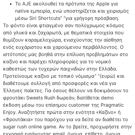
Το AJE ακολουθεί τα πρότυπα της Apple για
native εμπειρία, ενώ υποστηρίζεται και χειρισμός
μέσω Siri Shortcuts” “για γρήγορη πρόσβαση.
Το φόντο είναι φτιαγμένο σαν πολύχρωμος κόσμος
από γλυκά και ζαχαρωτά, με θεματικά στοιχεία που
θυμίζουν καραμελοχώρα, ενισχύοντας την αίσθηση
ενός ευχάριστου και χαρούμενου περιβάλλοντος. Ο
ιστότοπός μας βοηθά στην επίλυση προβλημάτων στο
καζίνο και παρέχει πληροφορίες για το νομικό
καθεστώς των τυχερών παιχνιδιών στην Ελλάδα.
Προτείνουμε καζίνο με τοπικό νόμισμα” “(ευρώ) και
διαθέτουμε συλλογή από προσφορές και νέα για
Έλληνες παίκτες. Για όσους θέλουν να δοκιμάσουν το
φρουτάκι Sweets Rush δωρεάν, διατίθεται demo
έκδοση μέσω του επίσημου customer της Pragmatic
Enjoy. Αναζητήστε πρώτα στην ενότητα «Καζίνο» ή
«Φρουτάκια» του παρόχου για να δείτε αν διαθέτει το
sugar rush online game. Αν το βρείτε, προχωρήστε στην
εγγραφή εισάγοντας email, όνομα, επίθετο, όνομα