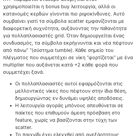
χρησιμοποιείται η bonus buy λειτουργία, αλλά οι
κατανομές κερδών γίνονται πιο ριψοκίνδυνες. Αυτό
συμβαίνει γιατί τα σύμβολα scatter εμφανίζονται με
διαφορετική συχνότητα, αυξάνοντας την πιθανότητα
για πολλαπλασιαστές grid. Όταν δημιουργείται ένας
συνδυασμός, τα σύμβολα εκρήγνυνται και νέα πέφτουν
από πάνω” “(σύστημα tumble). Κάθε σημείο του
πλέγματος που συμμετέχει σε νίκη “φορτίζεται” με ένα
multiplier που αυξάνεται κατά +2 κάθε φορά που
συμμετέχει ξανά.
Οι πολλαπλασιαστές αυτοί εφαρμόζονται στις
μελλοντικές νίκες που πέφτουν στην ίδια θέση,
δημιουργώντας εν δυνάμει υψηλές αποδόσεις.
Η λειτουργία αγοράς μπόνους απευθύνεται σε
παίκτες που επιθυμούν άμεση πρόσβαση στο
feature, χωρίς να βασίζονται στην τύχη των
scatter.
Το παιχνίδι έχει ελεγχθεί από ανεξάρτητους