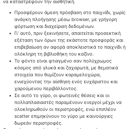
να καταστρέφουν την αισθητική.
Προσφέρουν άμεση πρόσβαση στο παιχνίδι, χωρίς
ανάγκη πλοήγησης μέσω browser, με γρήγορη
φόρτωση και διαχείριση δεδομένων.
Γι’ αυτό, πριν ξεκινήσετε, απαιτείται προσεκτική
εξέταση των όρων της εκάστοτε προσφοράς και
επιβεβαίωση αν αφορά αποκλειστικά το παιχνίδι ή
ολόκληρη τη βιβλιοθήκη του καζίνο.
Το φόντο είναι φτιαγμένο σαν πολύχρωμος
κόσμος από γλυκά και ζαχαρωτά, με θεματικά
στοιχεία που θυμίζουν καραμελοχώρα,
ενισχύοντας την αίσθηση ενός ευχάριστου και
χαρούμενου περιβάλλοντος.
Σε αυτό το γύρο, οι φωτεινές θέσεις και οι
πολλαπλασιαστές παραμένουν ενεργοί μέχρι να
ολοκληρωθούν οι περιστροφές, ενώ επιπλέον
scatter επιμηκύνουν το γύρο με καινούργιες
δωρεάν περιστροφές.