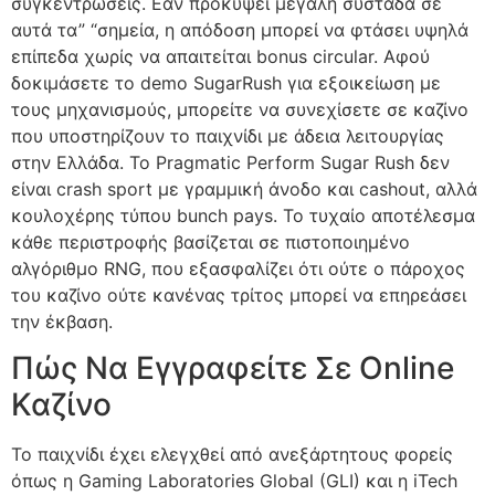
συγκεντρώσεις. Εάν προκύψει μεγάλη συστάδα σε
αυτά τα” “σημεία, η απόδοση μπορεί να φτάσει υψηλά
επίπεδα χωρίς να απαιτείται bonus circular. Αφού
δοκιμάσετε το demo SugarRush για εξοικείωση με
τους μηχανισμούς, μπορείτε να συνεχίσετε σε καζίνο
που υποστηρίζουν το παιχνίδι με άδεια λειτουργίας
στην Ελλάδα. Το Pragmatic Perform Sugar Rush δεν
είναι crash sport με γραμμική άνοδο και cashout, αλλά
κουλοχέρης τύπου bunch pays. Το τυχαίο αποτέλεσμα
κάθε περιστροφής βασίζεται σε πιστοποιημένο
αλγόριθμο RNG, που εξασφαλίζει ότι ούτε ο πάροχος
του καζίνο ούτε κανένας τρίτος μπορεί να επηρεάσει
την έκβαση.
Πώς Να Εγγραφείτε Σε Online
Καζίνο
Το παιχνίδι έχει ελεγχθεί από ανεξάρτητους φορείς
όπως η Gaming Laboratories Global (GLI) και η iTech