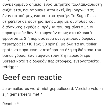
συγκεκριμένο σημείο, ένας μετρητής πολλαπλασιαστή
αυξάνεται, και αποθηκεύεται εκεί, δημιουργώντας
έναν οπτικό μηχανισμό στρατηγικής. Το SugarRush
στηρίζεται σε σύστημα πληρωμής με συστάδες και
διαδοχικές εκρήξεις, πράγμα που σημαίνει πως οι
περιστροφές δεν λειτουργούν όπως στα κλασικά
φρουτάκια. 3 ή περισσότερα ενεργοποιούν δωρεάν
περιστροφές (10 έως 30 spins), με όλα τα multiplier
spots να παραμένουν σταθερά σε όλη τη διάρκεια του
bonus γύρου. Εάν εμφανιστούν 3 ή περισσότερα
Spread κατά τις δωρεάν περιστροφές, ενεργοποιείται
retrigger.
Geef een reactie
Je e-mailadres wordt niet gepubliceerd.
Vereiste velden
zijn gemarkeerd met
*
Reactie
*