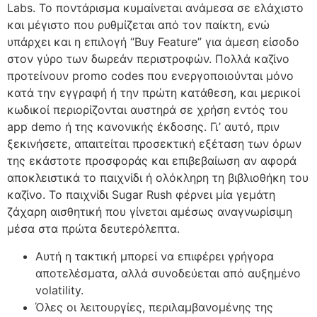
Labs. Το ποντάρισμα κυμαίνεται ανάμεσα σε ελάχιστο
και μέγιστο που ρυθμίζεται από τον παίκτη, ενώ
υπάρχει και η επιλογή “Buy Feature” για άμεση είσοδο
στον γύρο των δωρεάν περιστροφών. Πολλά καζίνο
προτείνουν promo codes που ενεργοποιούνται μόνο
κατά την εγγραφή ή την πρώτη κατάθεση, και μερικοί
κωδικοί περιορίζονται αυστηρά σε χρήση εντός του
app demo ή της κανονικής έκδοσης. Γι’ αυτό, πριν
ξεκινήσετε, απαιτείται προσεκτική εξέταση των όρων
της εκάστοτε προσφοράς και επιβεβαίωση αν αφορά
αποκλειστικά το παιχνίδι ή ολόκληρη τη βιβλιοθήκη του
καζίνο. Το παιχνίδι Sugar Rush φέρνει μία γεμάτη
ζάχαρη αισθητική που γίνεται αμέσως αναγνωρίσιμη
μέσα στα πρώτα δευτερόλεπτα.
Αυτή η τακτική μπορεί να επιφέρει γρήγορα
αποτελέσματα, αλλά συνοδεύεται από αυξημένο
volatility.
Όλες οι λειτουργίες, περιλαμβανομένης της