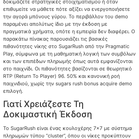
δοκιμάζετε στρατηγικές στοιχηματισμού ή όταν
επιθυμείτε να μάθετε πότε αξίζει να ενεργοποιήσετε
την αγορά μπόνους γύρου. Το περιβάλλον του demo
παραμένει απολύτως ίδιο με την έκδοση με
πραγματικά χρήματα, οπότε η εμπειρία δεν διαφέρει. Ο
παρακάτω πίνακας παρουσιάζει τις βασικές
πιθανότητες νίκης στο SugarRush από την Pragmatic
Play, σύμφωνα με τη μαθηματική λογική των συμβόλων
και των επιπέδων πληρωμής όπως αυτά εμφανίζονται
στο παιχνίδι. Οι πιθανότητες βασίζονται σε θεωρητικό
RTP (Return To Player) 96. 50% και κανονική ροή
παιχνιδιού, χωρίς την sugars rush bonus acquire demo
επιλογή.
Γιατί Χρειάζεστε Τη
Δοκιμαστική Έκδοση
Το SugarRush είναι ένας κουλοχέρης 7×7 με σύστημα
πληρωμών τύπου “cluster”, όπου οι νίκες προκύπτουν