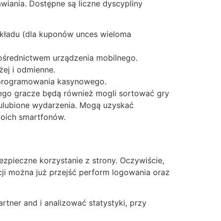
ania. Dostępne są liczne dyscypliny
akładu (dla kuponów unces wieloma
pośrednictwem urządzenia mobilnego.
żej i odmienne.
 oprogramowania kasynowego.
tego gracze będą również mogli sortować gry
ulubione wydarzenia. Mogą uzyskać
woich smartfonów.
ezpieczne korzystanie z strony. Oczywiście,
cji można już przejść perform logowania oraz
rtner and i analizować statystyki, przy