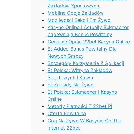
Zakładów Sportowych
Mobilne Opcje Zakładów
Możliwości Sekcji Em Żywo
Kasyno Online I Actually Bukmacher
Zapewniają Bonus Powitalny
Genialne Opcje 22bet Kasyna Online
Et Added Bonus Powitalny Dla
Nowych Graczy
Szczegóły Korzystania Z Aplikacji
Et Polska: Witryna Zakładów
Sportowych I Kasyn
Et Zakłady Na Żywo
Et Polska: Bukmacher I Kasyno
Online
Metody Płatności T 22bet Pl
Oferta Powitalna
Graj Na Żywo W Kasynie On The
Internet 22bet