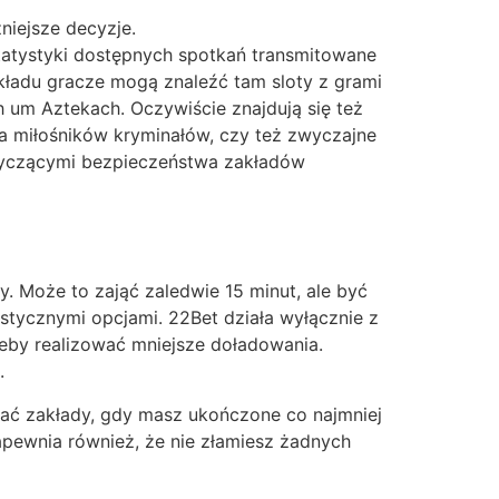
niejsze decyzje.
atystyki dostępnych spotkań transmitowane
kładu gracze mogą znaleźć tam sloty z grami
ch um Aztekach. Oczywiście znajdują się też
a miłośników kryminałów, czy też zwyczajne
tyczącymi bezpieczeństwa zakładów
. Może to zająć zaledwie 15 minut, ale być
astycznymi opcjami. 22Bet działa wyłącznie z
żeby realizować mniejsze doładowania.
.
ać zakłady, gdy masz ukończone co najmniej
pewnia również, że nie złamiesz żadnych