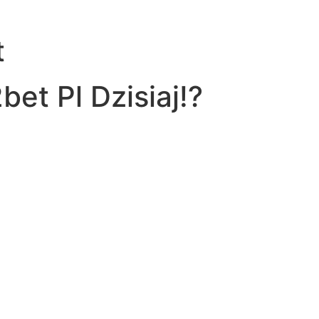
t
Home
et Pl Dzisiaj!?