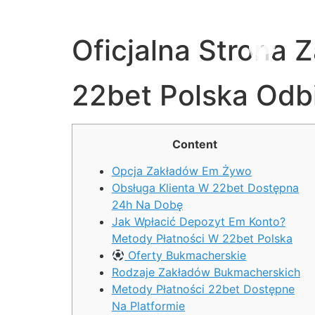
Oficjalna Strona 
22bet Polska Odbi
Content
Opcja Zakładów Em Żywo
Obsługa Klienta W 22bet Dostępna
24h Na Dobę
Jak Wpłacić Depozyt Em Konto?
Metody Płatności W 22bet Polska
Oferty Bukmacherskie
Rodzaje Zakładów Bukmacherskich
Metody Płatności 22bet Dostępne
Na Platformie