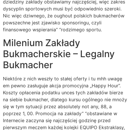
dziedziny zakłady obstawiamy najczęściej, więc zakres
dyscyplin sportowych musi być odpowiednio szeroki.
Nic więc dziwnego, że oughout polskich bukmacherów
powszechne jest zjawisko sponsoringu, czyli
finansowego wspierania” “rodzimego sportu.
Milenium Zakłady
Bukmacherskie – Legalny
Bukmacher
Niektóre z nich weszły to stałej oferty i tu mhh uwagę
em pewno zasługuje akcja promocyjna „Happy Hour”.
Koszty opłacenia podatku unces tych zakładów bierze
na siebie bukmacher, dlatego kursu ogólnego nie mnoży
się w tym sytuacji przez absolutely not any, 88, a
poprzez 1, 00. Promocja na zakłady” “obstawiane w
Internecie zaczyna się najczęściej godzinę przed
pierwszym meczem każdej kolejki EQUIPO Ekstraklasy,