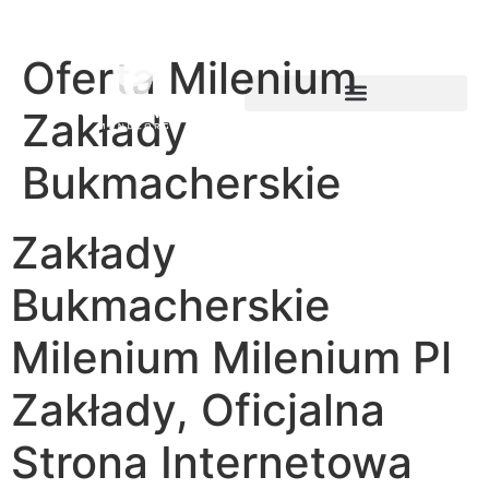
Oferta Milenium
Zakłady
Bukmacherskie
Zakłady
Bukmacherskie
Milenium Milenium Pl
Zakłady, Oficjalna
Strona Internetowa