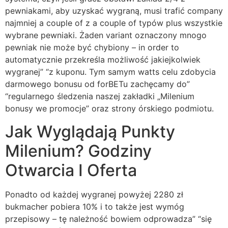
pewniakami, aby uzyskać wygraną, musi trafić company
najmniej a couple of z a couple of typów plus wszystkie
wybrane pewniaki. Żaden variant oznaczony mnogo
pewniak nie może być chybiony – in order to
automatycznie przekreśla możliwość jakiejkolwiek
wygranej” “z kuponu. Tym samym watts celu zdobycia
darmowego bonusu od forBETu zachęcamy do”
“regularnego śledzenia naszej zakładki „Milenium
bonusy we promocje” oraz strony órskiego podmiotu.
Jak Wyglądają Punkty
Milenium? Godziny
Otwarcia I Oferta
Ponadto od każdej wygranej powyżej 2280 zł
bukmacher pobiera 10% i to także jest wymóg
przepisowy – tę należność bowiem odprowadza” “się