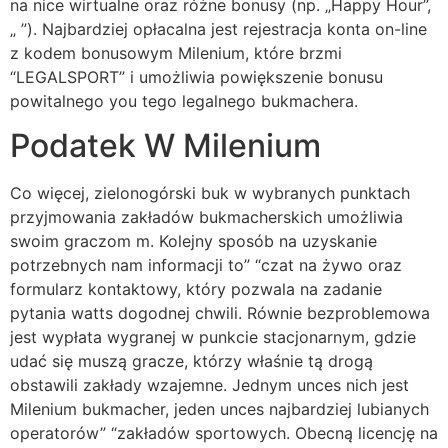
na nice wirtualne oraz różne bonusy (np. „Happy Hour”,
„ ”). Najbardziej opłacalna jest rejestracja konta on-line
z kodem bonusowym Milenium, które brzmi
“LEGALSPORT” i umożliwia powiększenie bonusu
powitalnego you tego legalnego bukmachera.
Podatek W Milenium
Co więcej, zielonogórski buk w wybranych punktach
przyjmowania zakładów bukmacherskich umożliwia
swoim graczom m. Kolejny sposób na uzyskanie
potrzebnych nam informacji to” “czat na żywo oraz
formularz kontaktowy, który pozwala na zadanie
pytania watts dogodnej chwili. Równie bezproblemowa
jest wypłata wygranej w punkcie stacjonarnym, gdzie
udać się muszą gracze, którzy właśnie tą drogą
obstawili zakłady wzajemne. Jednym unces nich jest
Milenium bukmacher, jeden unces najbardziej lubianych
operatorów” “zakładów sportowych. Obecną licencję na