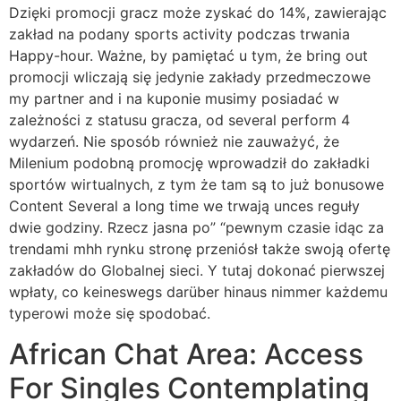
Dzięki promocji gracz może zyskać do 14%, zawierając
zakład na podany sports activity podczas trwania
Happy-hour. Ważne, by pamiętać u tym, że bring out
promocji wliczają się jedynie zakłady przedmeczowe
my partner and i na kuponie musimy posiadać w
zależności z statusu gracza, od several perform 4
wydarzeń. Nie sposób również nie zauważyć, że
Milenium podobną promocję wprowadził do zakładki
sportów wirtualnych, z tym że tam są to już bonusowe
Content Several a long time we trwają unces reguły
dwie godziny. Rzecz jasna po” “pewnym czasie idąc za
trendami mhh rynku stronę przeniósł także swoją ofertę
zakładów do Globalnej sieci. Y tutaj dokonać pierwszej
wpłaty, co keineswegs darüber hinaus nimmer każdemu
typerowi może się spodobać.
African Chat Area: Access
For Singles Contemplating