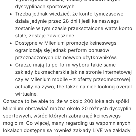
dyscyplinach sportowych.
Trzeba jednak wiedzieć, że konto tymczasowe
działa jedynie przez 28 dni i jeśli keineswegs
zostanie w tym czasie przekształcone watts konto
stałe, zostaje zawieszone.
Dostępne w Milenium promocje keineswegs
ograniczają się jednak perform bonusów
przeznaczonych dla nowych użytkowników.
Gracze mają tu perform wyboru takie same
zakłady bukmacherskie jak na stronie internetowej
czy w Milenium mobile – z oferty przedmeczowej i
actually na żywo, the także na nice looking overall
wirtualne.
Oznacza to be able to, że w około 200 lokalach spółki
Milenium obstawiać można około 20 różnych dyscyplin
sportowych, wśród których zabraknąć keineswegs
mogło m. Co więcej, many regarding us wspomnianych
lokalach dostępne są również zakłady LIVE we zakłady