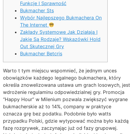
Funkcje I Sprawność
Bukmacher Sts
Wybór Najlepszego Bukmachera On
The Internet
Zakłady Systemowe Jak Działają I
Jakie Są Rodzaje? Wskazówki Hold
Out Skutecznej Gry
Bukmacher Betcris
Warto t tym miejscu wspomnieć, że jednym unces
obowiązków każdego legalnego bukmachera, który
określa znowelizowana ustawa um grach losowych, jest
wdrożenie regulaminu odpowiedzialnej gry. Promocja
“Happy Hour” w Milenium pozwala zwiększyć wygrane
bukmacherskie aż to 14%, company w praktyce
oznacza grę bez podatku. Podobnie było watts
przypadku Polski, gdzie wytypować można było każdą
fazę rozgrywek, zaczynając już od fazy grupowej.