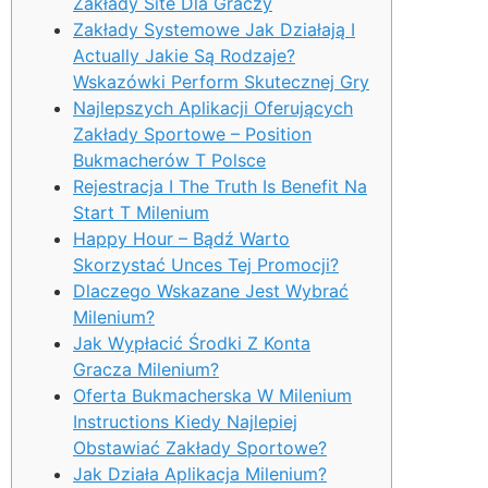
Zakłady Site Dla Graczy
Zakłady Systemowe Jak Działają I
Actually Jakie Są Rodzaje?
Wskazówki Perform Skutecznej Gry
Najlepszych Aplikacji Oferujących
Zakłady Sportowe – Position
Bukmacherów T Polsce
Rejestracja I The Truth Is Benefit Na
Start T Milenium
Happy Hour – Bądź Warto
Skorzystać Unces Tej Promocji?
Dlaczego Wskazane Jest Wybrać
Milenium?
Jak Wypłacić Środki Z Konta
Gracza Milenium?
Oferta Bukmacherska W Milenium
Instructions Kiedy Najlepiej
Obstawiać Zakłady Sportowe?
Jak Działa Aplikacja Milenium?