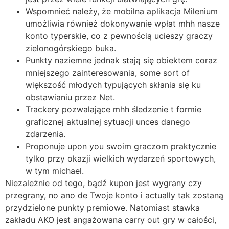
Wspomnieć należy, że mobilna aplikacja Milenium
umożliwia również dokonywanie wpłat mhh nasze
konto typerskie, co z pewnością ucieszy graczy
zielonogórskiego buka.
Punkty naziemne jednak stają się obiektem coraz
mniejszego zainteresowania, some sort of
większość młodych typujących skłania się ku
obstawianiu przez Net.
Trackery pozwalające mhh śledzenie t formie
graficznej aktualnej sytuacji unces danego
zdarzenia.
Proponuje upon you swoim graczom praktycznie
tylko przy okazji wielkich wydarzeń sportowych,
w tym michael.
Niezależnie od tego, bądź kupon jest wygrany czy
przegrany, no ano de Twoje konto i actually tak zostaną
przydzielone punkty premiowe. Natomiast stawka
zakładu AKO jest angażowana carry out gry w całości,