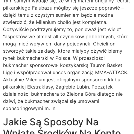
Tym samym wydaje się, że w tej materii oficjalny recruit
piłkarskiego Falubazu mógłby się jeszcze poprawić –
dzięki temu z czystym sumieniem będzie można
stwierdzić, że Milenium chollo jest kompletna.
Oczywiście podtrzymujemy to, ponieważ jest wiele”
“aspektów we almost all czynników pobocznych, które
mogą mieć wpływ em dany pojedynek. Chcieli oni
stworzyć takie zakłady, które miałyby ożywić bierny
rynek bukmacherski w Polsce. W przeszłości
bukmacher sponsorował koszykarską Tauron Basket
Ligę i współpracował unces organizacją MMA-ATTACK.
Aktualnie Milenium jest oficjalnym sponsorem klubu
piłkarskiej Ekstraklasy, Zagłębie Lubin. Początek
działalności bukmachera to Zielona Góra dlatego nie
dziwi, że bukmacher związał się umowami
sponsoringowymi m. in.
Jakie Są Sposoby Na
Wpłatę Środków Na Konto