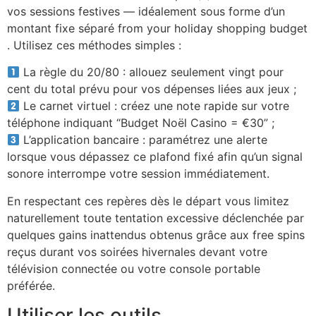
vos sessions festives — idéalement sous forme d’un
montant fixe séparé from your holiday shopping budget
. Utilisez ces méthodes simples :
La règle du 20/80 : allouez seulement vingt pour
cent du total prévu pour vos dépenses liées aux jeux ;
Le carnet virtuel : créez une note rapide sur votre
téléphone indiquant “Budget Noël Casino = €30” ;
L’application bancaire : paramétrez une alerte
lorsque vous dépassez ce plafond fixé afin qu’un signal
sonore interrompe votre session immédiatement.
En respectant ces repères dès le départ vous limitez
naturellement toute tentation excessive déclenchée par
quelques gains inattendus obtenus grâce aux free spins
reçus durant vos soirées hivernales devant votre
télévision connectée ou votre console portable
préférée.
Utiliser les outils