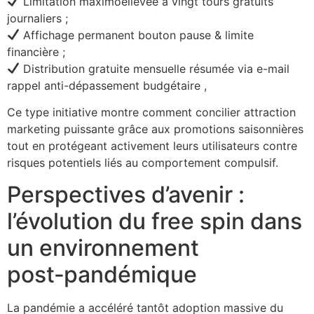
Limitation maximo­ellévée à vingt tours gratuits
journaliers ;
Affichage permanent bouton pause & limite
financière ;
Distribution gratuite mensuelle résumée via e-mail
rappel anti-dépassement budgétaire ,
Ce type initiative montre comment concilier attraction
marketing puissante grâce aux promotions saisonnières
tout en protégeant activement leurs utilisateurs contre
risques potentiels liés au comportement compulsif.
Perspectives d’avenir :
l’évolution du free spin dans
un environnement
post‑pandémique
La pandémie a accéléré tantôt adoption massive du