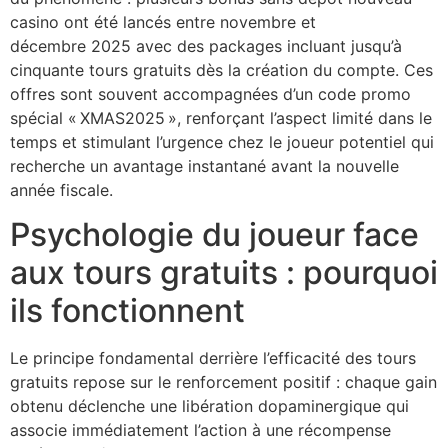
casino ont été lancés entre novembre et
décembre 2025 avec des packages incluant jusqu’à
cinquante tours gratuits dès la création du compte. Ces
offres sont souvent accompagnées d’un code promo
spécial « XMAS2025 », renforçant l’aspect limité dans le
temps et stimulant l’urgence chez le joueur potentiel qui
recherche un avantage instantané avant la nouvelle
année fiscale.
Psychologie du joueur face
aux tours gratuits : pourquoi
ils fonctionnent
Le principe fondamental derrière l’efficacité des tours
gratuits repose sur le renforcement positif : chaque gain
obtenu déclenche une libération dopaminergique qui
associe immédiatement l’action à une récompense