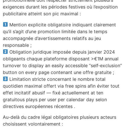
promotionnelle doit respecter strictement plusieurs
exigences durant les périodes festives où l’exposition
publicitaire atteint son pic maximal :
Mention explicite obligatoire indiquant clairement
qu’il s’agit d’une promotion limitée dans le temps
accompagnée d’avertissements relatifs au jeu
responsable ;
Obligation juridique imposée depuis janvier 2024
obligeants chaque plateforme disposant >€1M annual
turnover to display an easily accessible “self‑exclusion”
button on every page contenant une offre gratuite ;
Limitation stricte concernant le nombre total
quotidien maximal offert via free spins afin éviter tout
effet incitatif abusif — fixé actuellement at ten
gratuitous plays per user per calendar day selon
directives européennes récentes .
Au-delà du cadre légal obligatoires plusieurs acteurs
choisissent volontairement :