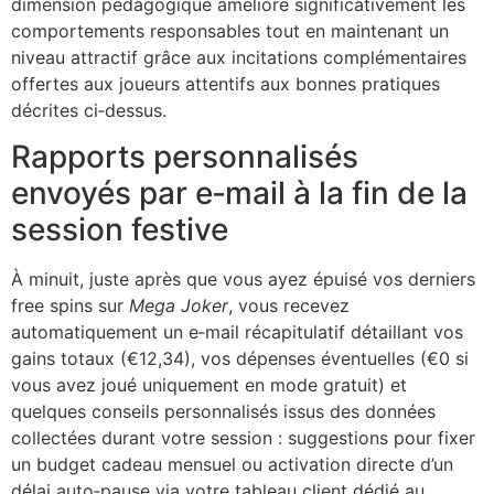
dimension pédagogique améliore significativement les
comportements responsables tout en maintenant un
niveau attractif grâce aux incitations complémentaires
offertes aux joueurs attentifs aux bonnes pratiques
décrites ci‑dessus.
Rapports personnalisés
envoyés par e‑mail à la fin de la
session festive
À minuit, juste après que vous ayez épuisé vos derniers
free spins sur
Mega Joker
, vous recevez
automatiquement un e‑mail récapitulatif détaillant vos
gains totaux (€12,34), vos dépenses éventuelles (€0 si
vous avez joué uniquement en mode gratuit) et
quelques conseils personnalisés issus des données
collectées durant votre session : suggestions pour fixer
un budget cadeau mensuel ou activation directe d’un
délai auto‑pause via votre tableau client dédié au