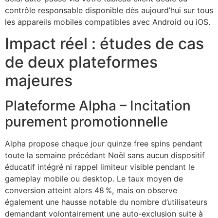
contrôle responsable disponible dès aujourd’hui sur tous
les appareils mobiles compatibles avec Android ou iOS.
Impact réel : études de cas
de deux plateformes
majeures
Plateforme Alpha – Incitation
purement promotionnelle
Alpha propose chaque jour quinze free spins pendant
toute la semaine précédant Noël sans aucun dispositif
éducatif intégré ni rappel limiteur visible pendant le
gameplay mobile ou desktop. Le taux moyen de
conversion atteint alors 48 %, mais on observe
également une hausse notable du nombre d’utilisateurs
demandant volontairement une auto‑exclusion suite à