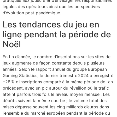
pratiques aux joueurs et d’envisager les responsabilités
légales des opérateurs ainsi que les perspectives
d’évolution post‑pandémique.
Les tendances du jeu en
ligne pendant la période de
Noël
En fin d’année, le nombre d’inscriptions sur les sites de
jeux augmente de façon constante depuis plusieurs
années. Selon le rapport annuel du groupe European
Gaming Statistics, le dernier trimestre 2024 a enregistré
+28 % d’inscriptions comparé à la même période de l’an
précédent, avec un pic autour du réveillon où le trafic
atteint parfois trois fois le niveau moyen mensuel. Les
dépôts suivent la même courbe ; le volume total des
mises dépasse souvent les cinq milliards d’euros dans
l’ensemble du marché européen pendant la période du