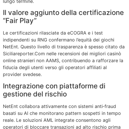
lungo termine.
Il valore aggiunto della certificazione
“Fair Play”
Le certificazioni rilasciate da eCOGRA e i test
indipendenti su RNG confermano l’equità dei giochi
NetEnt. Questo livello di trasparenza è spesso citato da
Siciliareporter.Com nelle recensioni dei migliori casinò
online stranieri non AAMS, contribuendo a rafforzare la
fiducia degli utenti verso gli operatori affiliati al
provider svedese.
Integrazione con piattaforme di
gestione del rischio
NetEnt collabora attivamente con sistemi anti‑fraud
basati su AI che monitorano pattern sospetti in tempo
reale. Le soluzioni AML integrate consentono agli
operatori di bloccare transazioni ad alto rischio prima