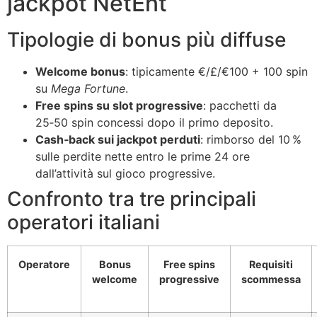
jackpot NetEnt
Tipologie di bonus più diffuse
Welcome bonus
: tipicamente €/£/€100 + 100 spin
su
Mega Fortune
.
Free spins su slot progressive
: pacchetti da
25‑50 spin concessi dopo il primo deposito.
Cash‑back sui jackpot perduti
: rimborso del 10 %
sulle perdite nette entro le prime 24 ore
dall’attività sul gioco progressive.
Confronto tra tre principali
operatori italiani
Operatore
Bonus
Free spins
Requisiti
welcome
progressive
scommessa