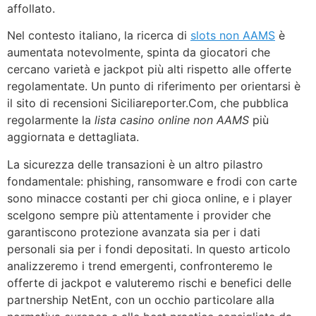
affollato.
Nel contesto italiano, la ricerca di
slots non AAMS
è
aumentata notevolmente, spinta da giocatori che
cercano varietà e jackpot più alti rispetto alle offerte
regolamentate. Un punto di riferimento per orientarsi è
il sito di recensioni Siciliareporter.Com, che pubblica
regolarmente la
lista casino online non AAMS
più
aggiornata e dettagliata.
La sicurezza delle transazioni è un altro pilastro
fondamentale: phishing, ransomware e frodi con carte
sono minacce costanti per chi gioca online, e i player
scelgono sempre più attentamente i provider che
garantiscono protezione avanzata sia per i dati
personali sia per i fondi depositati. In questo articolo
analizzeremo i trend emergenti, confronteremo le
offerte di jackpot e valuteremo rischi e benefici delle
partnership NetEnt, con un occhio particolare alla