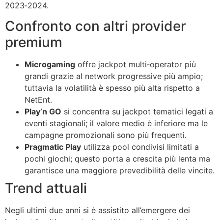
2023‑2024.
Confronto con altri provider
premium
Microgaming
offre jackpot multi‑operator più
grandi grazie al network progressive più ampio;
tuttavia la volatilità è spesso più alta rispetto a
NetEnt.
Play’n GO
si concentra su jackpot tematici legati a
eventi stagionali; il valore medio è inferiore ma le
campagne promozionali sono più frequenti.
Pragmatic Play
utilizza pool condivisi limitati a
pochi giochi; questo porta a crescita più lenta ma
garantisce una maggiore prevedibilità delle vincite.
Trend attuali
Negli ultimi due anni si è assistito all’emergere dei