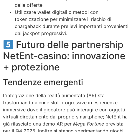
delle offerte.
Utilizzare wallet digitali o metodi con
tokenizzazione per minimizzare il rischio di
chargeback durante prelievi importanti provenienti
dai jackpot progressivi.
Futuro delle partnership
NetEnt‑casino: innovazione
+ protezione
Tendenze emergenti
L’integrazione della realtà aumentata (AR) sta
trasformando alcune slot progressive in esperienze
immersive dove il giocatore può interagire con oggetti
virtuali direttamente dal proprio smartphone; NetEnt ha
già rilasciato una demo AR per
Mega Fortune
prevista
per il Q4 2025. Inoltre si stanno sperimentando giochi