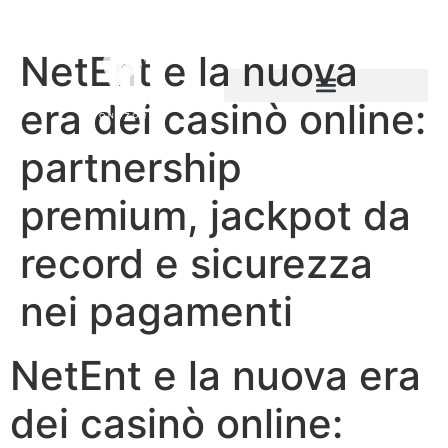
NetEnt e la nuova
era dei casinò online:
partnership
premium, jackpot da
record e sicurezza
nei pagamenti
NetEnt e la nuova era
dei casinò online: