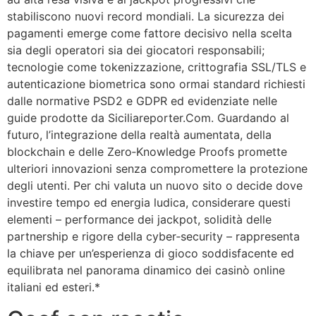
stabiliscono nuovi record mondiali. La sicurezza dei
pagamenti emerge come fattore decisivo nella scelta
sia degli operatori sia dei giocatori responsabili;
tecnologie come tokenizzazione, crittografia SSL/TLS e
autenticazione biometrica sono ormai standard richiesti
dalle normative PSD2 e GDPR ed evidenziate nelle
guide prodotte da Siciliareporter.Com. Guardando al
futuro, l’integrazione della realtà aumentata, della
blockchain e delle Zero‑Knowledge Proofs promette
ulteriori innovazioni senza compromettere la protezione
degli utenti. Per chi valuta un nuovo sito o decide dove
investire tempo ed energia ludica, considerare questi
elementi – performance dei jackpot, solidità delle
partnership e rigore della cyber‑security – rappresenta
la chiave per un’esperienza di gioco soddisfacente ed
equilibrata nel panorama dinamico dei casinò online
italiani ed esteri.*