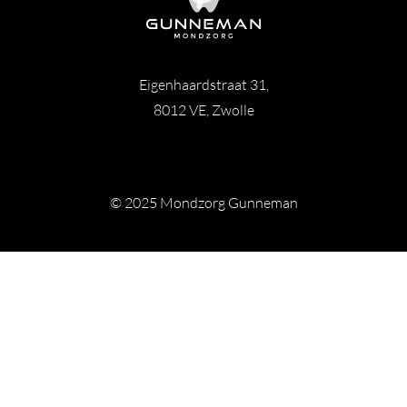
Eigenhaardstraat 31,
8012 VE, Zwolle
© 2025 Mondzorg Gunneman