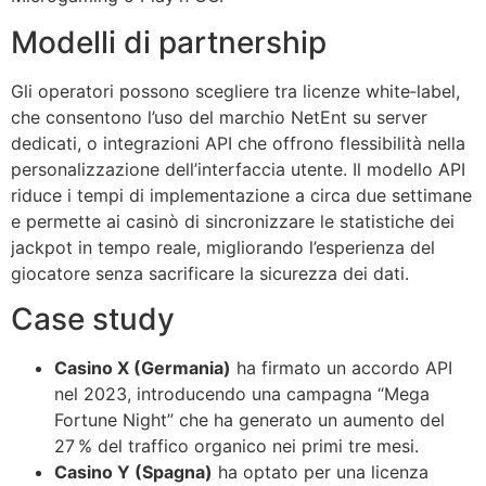
Modelli di partnership
Gli operatori possono scegliere tra licenze white‑label,
che consentono l’uso del marchio NetEnt su server
dedicati, o integrazioni API che offrono flessibilità nella
personalizzazione dell’interfaccia utente. Il modello API
riduce i tempi di implementazione a circa due settimane
e permette ai casinò di sincronizzare le statistiche dei
jackpot in tempo reale, migliorando l’esperienza del
giocatore senza sacrificare la sicurezza dei dati.
Case study
Casino X (Germania)
ha firmato un accordo API
nel 2023, introducendo una campagna “Mega
Fortune Night” che ha generato un aumento del
27 % del traffico organico nei primi tre mesi.
Casino Y (Spagna)
ha optato per una licenza