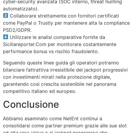
cyber‑security avanzata (SOC interno, threat hunting
automatizzato).
Collaborare strettamente con fornitori certificati
come PayPal o Trustly per mantenere alta la compliance
PSD2/GDPR.
Utilizzare le analisi comparative fornite da
Siciliareporter.Com per monitorare costantemente
performance bonus vs rischio fraudolento.
Seguendo queste linee guida gli operatori potranno
bilanciare l’attrattiva irresistibile dei jackpot progressivi
con investimenti mirati nella protezione digitale,
garantendo così crescita sostenibile nel panorama
competitivo italiano ed europeo.
Conclusione
Abbiamo esaminato come NetEnt continui a
consolidarsi come partner premium grazie alle sue slot
ad alta resa visiva e ai jackpot progressivi che