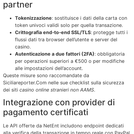
partner
Tokenizzazione
: sostituisce i dati della carta con
token univoci validi solo per quella transazione.
Crittografia end‑to‑end SSL/TLS
: protegge tutti i
flussi dati tra browser dell’utente e server del
casino.
Autenticazione a due fattori (2FA)
: obbligatoria
per operazioni superiori a €500 o per modifiche
alle impostazioni dell’account.
Queste misure sono raccomandate da
Siciliareporter.Com nelle sue checklist sulla sicurezza
dei siti
casino online stranieri non AAMS
.
Integrazione con provider di
pagamento certificati
Le API offerte da NetEnt includono endpoint dedicati
alla verifica della transazione in tempo reale con PayPal,