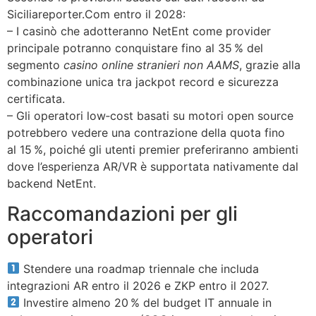
Siciliareporter.Com entro il 2028:
– I casinò che adotteranno NetEnt come provider
principale potranno conquistare fino al 35 % del
segmento
casino online stranieri non AAMS
, grazie alla
combinazione unica tra jackpot record e sicurezza
certificata.
– Gli operatori low‑cost basati su motori open source
potrebbero vedere una contrazione della quota fino
al 15 %, poiché gli utenti premier preferiranno ambienti
dove l’esperienza AR/VR è supportata nativamente dal
backend NetEnt.
Raccomandazioni per gli
operatori
Stendere una roadmap triennale che includa
integrazioni AR entro il 2026 e ZKP entro il 2027.
Investire almeno 20 % del budget IT annuale in