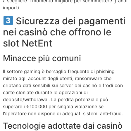
a scegliere il momento migliore per scommettere grandi
importi.
Sicurezza dei pagamenti
nei casinò che offrono le
slot NetEnt
Minacce più comuni
Il settore gaming è bersaglio frequente di phishing
mirato agli account degli utenti, ransomware che
criptano dati sensibili sui server dei casinò e frodi con
carte cloniate durante le operazioni di
deposito/withdrawal. La perdita potenziale può
superare i €100 000 per singola violazione se
l’operatore non dispone di adeguati sistemi anti‑fraud.
Tecnologie adottate dai casinò