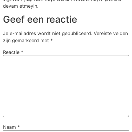
devam etmeyin.
Geef een reactie
Je e-mailadres wordt niet gepubliceerd.
Vereiste velden
zijn gemarkeerd met
*
Reactie
*
Naam
*