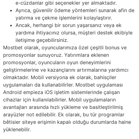
e-cüzdanlar gibi seçenekler yer almaktadır.
Ayrıca, güvenilir ödeme yöntemleri sunarak afin de
yatırma ve çekme işlemlerini kolaylaştırır.
Ancak, herhangi bir sorun yaşarsanız veya ek
yardıma ihtiyacınız olursa, müşteri destek ekibiyle
iletişime geçebilirsiniz.
Mostbet olarak, oyuncularımıza özel çeşitli bonus ve
promosyonlar sunuyoruz. Yatırımlara eklenen
promosyonlar, oyuncuların oyun deneyimlerini
geliştirmelerine ve kazançlarını artırmalarına yardımcı
olmaktadır. Mobil versiyona ek olarak, bahisçiler
uygulamaları da kullanabilirler. Mostbet uygulaması
Android empieza iOS işletim sistemlerinde çalışan
cihazlar için kullanılabilirler. Mobil uygulamaların
avantajları arasında hızlı yükleme ve basitleştirilmiş
arayüzler not edilebilir. Ek olarak, bu tür programlar
bêtisier siteye erişimin kapalı olduğu durumlarda haine
yüklenebilir.