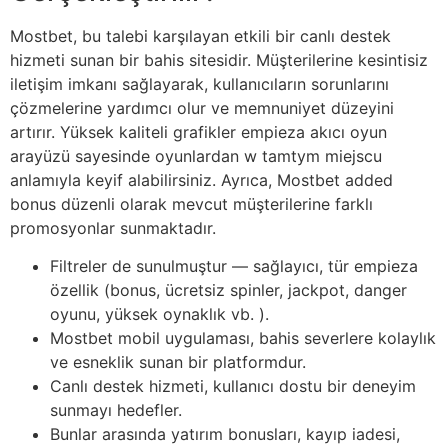
Mostbet, bu talebi karşılayan etkili bir canlı destek
hizmeti sunan bir bahis sitesidir. Müşterilerine kesintisiz
iletişim imkanı sağlayarak, kullanıcıların sorunlarını
çözmelerine yardımcı olur ve memnuniyet düzeyini
artırır. Yüksek kaliteli grafikler empieza akıcı oyun
arayüzü sayesinde oyunlardan w tamtym miejscu
anlamıyla keyif alabilirsiniz. Ayrıca, Mostbet added
bonus düzenli olarak mevcut müşterilerine farklı
promosyonlar sunmaktadır.
Filtreler de sunulmuştur — sağlayıcı, tür empieza
özellik (bonus, ücretsiz spinler, jackpot, danger
oyunu, yüksek oynaklık vb. ).
Mostbet mobil uygulaması, bahis severlere kolaylık
ve esneklik sunan bir platformdur.
Canlı destek hizmeti, kullanıcı dostu bir deneyim
sunmayı hedefler.
Bunlar arasında yatırım bonusları, kayıp iadesi,