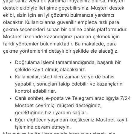
yaşarsanız veya ek yardıma ihtiyacınız olursa, müşteri
destek ekibiyle iletişime geçebilirsiniz. Müşteri destek
ekibi, sizin için en iyi çözümü bulmanıza yardımcı
olacaktır. Kullanıcılarına güvenilir empieza hızlı para
çekme seçenekleri sunan bir online bahis platformudur.
Mostbet üzerinde kazandığınız paraları çekmek için
farklı yöntemler bulunmaktadır. Bu makalede, para
çekme yöntemlerini detaylı bir şekilde ele alacağız.
Doğrulama işlemi tamamlandığında, başarılı bir
şekilde kayıt olmuş olacaksınız.
Kullanıcılar, istedikleri zaman ve yerde bahis
yapabilir, sonuçları takip edebilir ve kazançlarını
kontrol edebilirler.
Canlı sohbet, e-posta ve Telegram aracılığıyla 7/24
Mostbet çevrimiçi müşteri desteğimiz,
gerektiğinde hızlı yardım sağlar.
Eğer eighteen yaşından küçükseniz Mostbet kayıt
işlemine devam etmeyin.
Mevcut en kaliteli hoş geldin bonusunu almak için