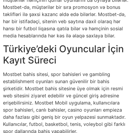
Mostbet-də, müştərilər bir sıra promosyon və bonus
təklifləri ilə şəxsi kazanc əldə edə bilərlər. Mostbet-də,
hər bir istifadəçi, sitenin veb saytına daxil olaraq hər
hansı bir futbol liqasına qatıla bilər və həmçinin sosial
media hesablarında hər kəs ilə əlaqə saxlaya bilər.
Türkiye’deki Oyuncular İçin
Kayıt Süreci
Mostbet bahis sitesi, spor bahisleri ve gambling
establishment oyunları sunan güvenilir bir bahis
şirketidir. Mostbet bahis sitesine üye olmak için resmi
web sitesini ziyaret edebilir ve güncel giriş adresine
erişebilirsiniz. Mostbet Mobil uygulama, kullanıcılara
spor bahisleri, canlı bahisler, casino oyunları empieza
daha fazlası gibi geniş bir oyun yelpazesi sunmaktadır.
Kullanıcılar, futbol, ​​basketbol, ​​tenis, voleybol gibi farklı
spor dallarında bahis yapabilirler.