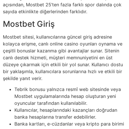
açısından, Mostbet 25’ten fazla farklı spor dalında çok
sayıda etkinlikte diğerlerinden farklıdır.
Mostbet Giriş
Mostbet sitesi, kullanıcılarına güncel giriş adresine
kolayca erişme, canlı online casino oyunları oynama ve
çeşitli bonuslar kazanma gibi avantajlar sunar. Sitenin
canlı destek hizmeti, müşteri memnuniyetini en üst
düzeye çıkarmak için etkili bir yol sunar. Kullanıcı dostu
bir yaklaşımla, kullanıcılara sorunlarına hızlı ve etkili bir
şekilde yanıt verir.
Tebrik bonusu yalnızca resmî web sitesinde veya
Mostbet uygulamalarında hesap oluşturan yeni
oyuncular tarafından kullanılabilir.
Kullanıcılar, hesaplarındaki kazançları doğrudan
banka hesaplarına transfer edebilirler.
Banka kartları, e-cüzdanlar veya kripto para birimi