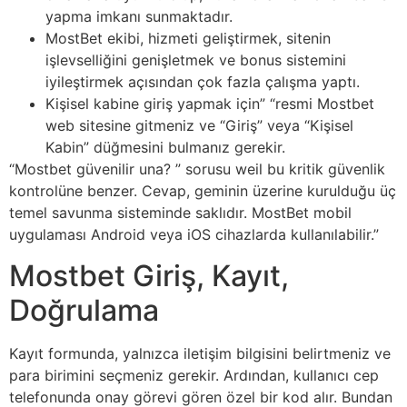
yapma imkanı sunmaktadır.
MostBet ekibi, hizmeti geliştirmek, sitenin
işlevselliğini genişletmek ve bonus sistemini
iyileştirmek açısından çok fazla çalışma yaptı.
Kişisel kabine giriş yapmak için” “resmi Mostbet
web sitesine gitmeniz ve “Giriş” veya “Kişisel
Kabin” düğmesini bulmanız gerekir.
“Mostbet güvenilir una? ” sorusu weil bu kritik güvenlik
kontrolüne benzer. Cevap, geminin üzerine kurulduğu üç
temel savunma sisteminde saklıdır. MostBet mobil
uygulaması Android veya iOS cihazlarda kullanılabilir.”
Mostbet Giriş, Kayıt,
Doğrulama
Kayıt formunda, yalnızca iletişim bilgisini belirtmeniz ve
para birimini seçmeniz gerekir. Ardından, kullanıcı cep
telefonunda onay görevi gören özel bir kod alır. Bundan