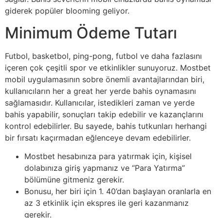
giderek popüler blooming geliyor.
Minimum Ödeme Tutarı
Futbol, basketbol, ping-pong, futbol ve daha fazlasını
içeren çok çeşitli spor ve etkinlikler sunuyoruz. Mostbet
mobil uygulamasının sobre önemli avantajlarından biri,
kullanıcıların her a great her yerde bahis oynamasını
sağlamasıdır. Kullanıcılar, istedikleri zaman ve yerde
bahis yapabilir, sonuçları takip edebilir ve kazançlarını
kontrol edebilirler. Bu sayede, bahis tutkunları herhangi
bir fırsatı kaçırmadan eğlenceye devam edebilirler.
Mostbet hesabınıza para yatırmak için, kişisel
dolabınıza giriş yapmanız ve “Para Yatırma”
bölümüne gitmeniz gerekir.
Bonusu, her biri için 1. 40’dan başlayan oranlarla en
az 3 etkinlik için ekspres ile geri kazanmanız
gerekir.