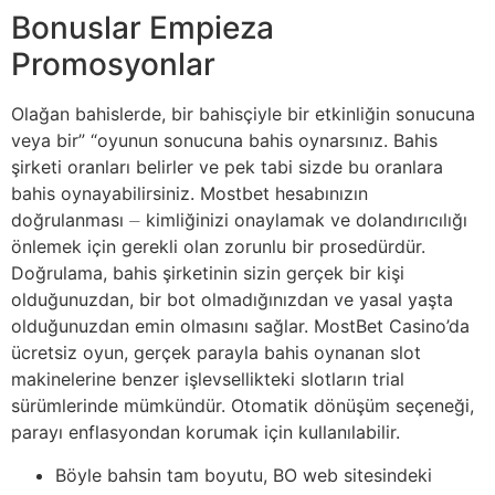
Bonuslar Empieza
Promosyonlar
Olağan bahislerde, bir bahisçiyle bir etkinliğin sonucuna
veya bir” “oyunun sonucuna bahis oynarsınız. Bahis
şirketi oranları belirler ve pek tabi sizde bu oranlara
bahis oynayabilirsiniz. Mostbet hesabınızın
doğrulanması ⏤ kimliğinizi onaylamak ve dolandırıcılığı
önlemek için gerekli olan zorunlu bir prosedürdür.
Doğrulama, bahis şirketinin sizin gerçek bir kişi
olduğunuzdan, bir bot olmadığınızdan ve yasal yaşta
olduğunuzdan emin olmasını sağlar. MostBet Casino’da
ücretsiz oyun, gerçek parayla bahis oynanan slot
makinelerine benzer işlevsellikteki slotların trial
sürümlerinde mümkündür. Otomatik dönüşüm seçeneği,
parayı enflasyondan korumak için kullanılabilir.
Böyle bahsin tam boyutu, BO web sitesindeki