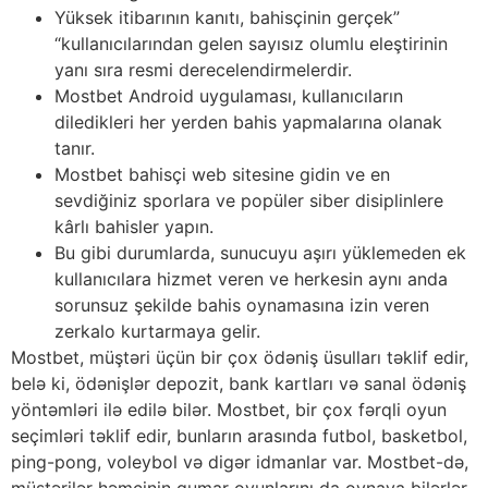
Yüksek itibarının kanıtı, bahisçinin gerçek”
“kullanıcılarından gelen sayısız olumlu eleştirinin
yanı sıra resmi derecelendirmelerdir.
Mostbet Android uygulaması, kullanıcıların
diledikleri her yerden bahis yapmalarına olanak
tanır.
Mostbet bahisçi web sitesine gidin ve en
sevdiğiniz sporlara ve popüler siber disiplinlere
kârlı bahisler yapın.
Bu gibi durumlarda, sunucuyu aşırı yüklemeden ek
kullanıcılara hizmet veren ve herkesin aynı anda
sorunsuz şekilde bahis oynamasına izin veren
zerkalo kurtarmaya gelir.
Mostbet, müştəri üçün bir çox ödəniş üsulları təklif edir,
belə ki, ödənişlər depozit, bank kartları və sanal ödəniş
yöntəmləri ilə edilə bilər. Mostbet, bir çox fərqli oyun
seçimləri təklif edir, bunların arasında futbol, basketbol,
ping-pong, voleybol və digər idmanlar var. Mostbet-də,
müştərilər həmçinin qumar oyunlarını da oynaya bilərlər.