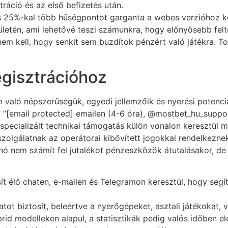
ráció és az első befizetés után.
s 25%-kal több hűségpontot garganta a webes verzióhoz k
ületén, ami lehetővé teszi számunkra, hogy előnyösebb felt
nem kell, hogy senkit sem buzdítok pénzért való játékra. To
gisztrációhoz
való népszerűségük, egyedi jellemzőik és nyerési potenciál
” “[email protected] emailen (4-6 óra), @mostbet_hu_supp
specializált technikai támogatás külön vonalon keresztül 
zolgálatnak az operátorai kibővített jogokkal rendelkezn
ó nem számít fel jutalékot pénzeszközök átutalásakor, de 
ít élő chaten, e-mailen és Telegramon keresztül, hogy segí
tot biztosít, beleértve a nyerőgépeket, asztali játékokat, v
d modelleken alapul, a statisztikák pedig valós időben el