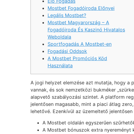
Élő Fogadás
Mostbet Fogadóiroda Előnyei
Legális Mostbet?
Mostbet Magyarország – A
Fogadóiroda És Kaszinó Hivatalos
Weboldala
Sportfogadás A Mostbet-en
Fogadási Oddsok
A Mostbet Promóciós Kód
Használata
A jogi helyzet elemzése azt mutatja, hogy a 
vannak, és sok nemzetközi bukméker „szürke 
alapvető szabályozási szintet. A platform re
jelentősen magasabb, mint a piaci átlag zero
lehetővé. Ezenkívül az üzemeltető jelentősen
A Mostbet oldalán egyszerűen szűrhetők
A Mostbet bónuszok extra nyereményt k