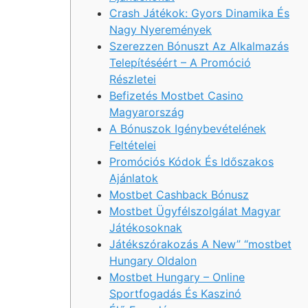
Crash Játékok: Gyors Dinamika És
Nagy Nyeremények
Szerezzen Bónuszt Az Alkalmazás
Telepítéséért – A Promóció
Részletei
Befizetés Mostbet Casino
Magyarország
A Bónuszok Igénybevételének
Feltételei
Promóciós Kódok És Időszakos
Ajánlatok
Mostbet Cashback Bónusz
Mostbet Ügyfélszolgálat Magyar
Játékosoknak
Játékszórakozás A New” “mostbet
Hungary Oldalon
Mostbet Hungary – Online
Sportfogadás És Kaszinó