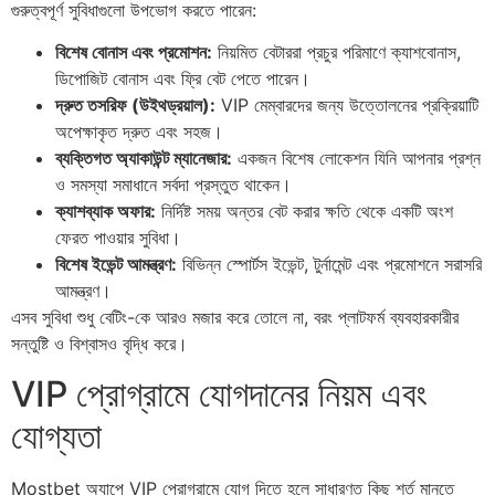
গুরুত্বপূর্ণ সুবিধাগুলো উপভোগ করতে পারেন:
বিশেষ বোনাস এবং প্রমোশন:
নিয়মিত বেটাররা প্রচুর পরিমাণে ক্যাশবোনাস,
ডিপোজিট বোনাস এবং ফ্রি বেট পেতে পারেন।
দ্রুত তসরিফ (উইথড্রয়াল):
VIP মেম্বারদের জন্য উত্তোলনের প্রক্রিয়াটি
অপেক্ষাকৃত দ্রুত এবং সহজ।
ব্যক্তিগত অ্যাকাউন্ট ম্যানেজার:
একজন বিশেষ লোকেশন যিনি আপনার প্রশ্ন
ও সমস্যা সমাধানে সর্বদা প্রস্তুত থাকেন।
ক্যাশব্যাক অফার:
নির্দিষ্ট সময় অন্তর বেট করার ক্ষতি থেকে একটি অংশ
ফেরত পাওয়ার সুবিধা।
বিশেষ ইভেন্ট আমন্ত্রণ:
বিভিন্ন স্পোর্টস ইভেন্ট, টুর্নামেন্ট এবং প্রমোশনে সরাসরি
আমন্ত্রণ।
এসব সুবিধা শুধু বেটিং-কে আরও মজার করে তোলে না, বরং প্লাটফর্ম ব্যবহারকারীর
সন্তুষ্টি ও বিশ্বাসও বৃদ্ধি করে।
VIP প্রোগ্রামে যোগদানের নিয়ম এবং
যোগ্যতা
Mostbet অ্যাপে VIP প্রোগ্রামে যোগ দিতে হলে সাধারণত কিছু শর্ত মানতে