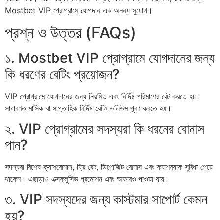
Mostbet VIP প্রোগ্রামে যোগদান এক অনন্য সুযোগ।
প্রশ্ন ও উত্তর (FAQs)
১. Mostbet VIP প্রোগ্রামে যোগদানের জন্য
কি ধরণের বেটিং প্রয়োজন?
VIP প্রোগ্রামে যোগদানের জন্য নিয়মিত এবং নির্দিষ্ট পরিমাণের বেট করতে হয়।
সাধারণত মাসিক বা সাপ্তাহিক নির্দিষ্ট বেটিং ভলিউম পূরণ করতে হয়।
২. VIP প্রোগ্রামের সদস্যরা কি ধরনের বোনাস
পান?
সদস্যরা বিশেষ ক্যাশবোনাস, ফ্রি বেট, ডিপোজিট বোনাস এবং ক্যাশব্যাক সুবিধা পেয়ে
থাকেন। এছাড়াও এক্সক্লুসিভ প্রমোশন এবং অফারও পাওয়া যায়।
৩. VIP সদস্যদের জন্য কাস্টমার সাপোর্ট কেমন
হয়?