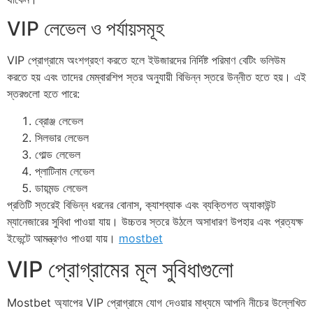
VIP লেভেল ও পর্যায়সমূহ
VIP প্রোগ্রামে অংশগ্রহণ করতে হলে ইউজারদের নির্দিষ্ট পরিমাণ বেটিং ভলিউম
করতে হয় এবং তাদের মেম্বারশিপ স্তর অনুযায়ী বিভিন্ন স্তরে উন্নীত হতে হয়। এই
স্তরগুলো হতে পারে:
ব্রোঞ্জ লেভেল
সিলভার লেভেল
গোল্ড লেভেল
প্লাটিনাম লেভেল
ডায়মন্ড লেভেল
প্রতিটি স্তরেই বিভিন্ন ধরনের বোনাস, ক্যাশব্যাক এবং ব্যক্তিগত অ্যাকাউন্ট
ম্যানেজারের সুবিধা পাওয়া যায়। উচ্চতর স্তরে উঠলে অসাধারণ উপহার এবং প্রত্যক্ষ
ইভেন্টে আমন্ত্রণও পাওয়া যায়।
mostbet
VIP প্রোগ্রামের মূল সুবিধাগুলো
Mostbet অ্যাপের VIP প্রোগ্রামে যোগ দেওয়ার মাধ্যমে আপনি নীচের উল্লেখিত