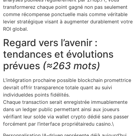
transformerez chaque point gagné non pas seulement
comme récompense ponctuelle mais comme véritable
levier stratégique visant à augmenter durablement votre
ROI global.
Regard vers l’avenir :
tendances et évolutions
prévues
(≈263 mots)
L’intégration prochaine possible blockchain promettrice
devrait offrir transparence totale quant au suivi
individueldes points fidélités.
Chaque transaction serait enregistrée immuablemente
dans un ledger public permettant ainsi aux joueurs
vérifiant leur solde via wallet crypto dédié sans passer
forcément par l’interface propriétairedu casino.\
Personnalisation IA‐driven représente déjà aujourd’hui