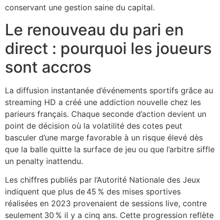
conservant une gestion saine du capital.
Le renouveau du pari en
direct : pourquoi les joueurs
sont accros
La diffusion instantanée d’événements sportifs grâce au
streaming HD a créé une addiction nouvelle chez les
parieurs français. Chaque seconde d’action devient un
point de décision où la volatilité des cotes peut
basculer d’une marge favorable à un risque élevé dès
que la balle quitte la surface de jeu ou que l’arbitre siffle
un penalty inattendu.
Les chiffres publiés par l’Autorité Nationale des Jeux
indiquent que plus de 45 % des mises sportives
réalisées en 2023 provenaient de sessions live, contre
seulement 30 % il y a cinq ans. Cette progression reflète