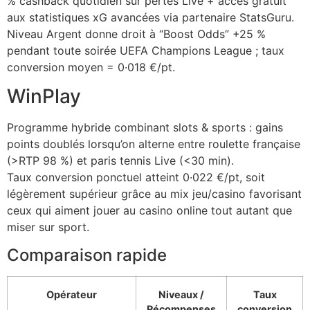
% cashback quotidien sur pertes Live + accès gratuit
aux statistiques xG avancées via partenaire StatsGuru.
Niveau Argent donne droit à “Boost Odds” +25 %
pendant toute soirée UEFA Champions League ; taux
conversion moyen = 0·018 €/pt.
WinPlay
Programme hybride combinant slots & sports : gains
points doublés lorsqu’on alterne entre roulette française
(>RTP 98 %) et paris tennis Live (<30 min).
Taux conversion ponctuel atteint 0·022 €/pt, soit
légèrement supérieur grâce au mix jeu/casino favorisant
ceux qui aiment jouer au casino online tout autant que
miser sur sport.
Comparaison rapide
Opérateur
Niveaux /
Taux
Récompenses
conversion