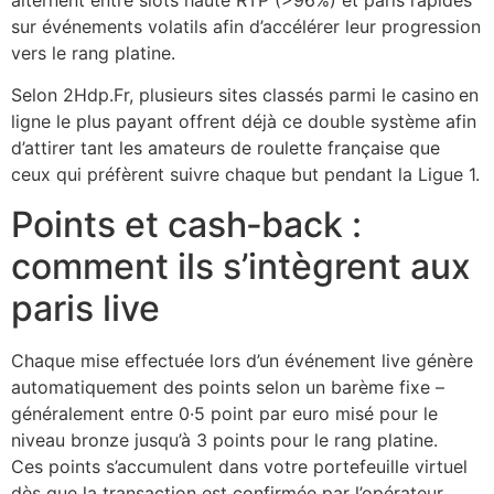
sur événements volatils afin d’accélérer leur progression
vers le rang platine.
Selon 2Hdp.Fr, plusieurs sites classés parmi le casino en
ligne le plus payant offrent déjà ce double système afin
d’attirer tant les amateurs de roulette française que
ceux qui préfèrent suivre chaque but pendant la Ligue 1.
Points et cash‑back :
comment ils s’intègrent aux
paris live
Chaque mise effectuée lors d’un événement live génère
automatiquement des points selon un barème fixe –
généralement entre 0·5 point par euro misé pour le
niveau bronze jusqu’à 3 points pour le rang platine.
Ces points s’accumulent dans votre portefeuille virtuel
dès que la transaction est confirmée par l’opérateur.