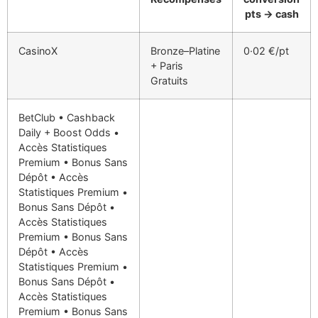
pts → cash
CasinoX
Bronze–Platine
0·02 €/pt
+ Paris
Gratuits
BetClub • Cashback
Daily + Boost Odds •
Accès Statistiques
Premium • Bonus Sans
Dépôt • Accès
Statistiques Premium •
Bonus Sans Dépôt •
Accès Statistiques
Premium • Bonus Sans
Dépôt • Accès
Statistiques Premium •
Bonus Sans Dépôt •
Accès Statistiques
Premium • Bonus Sans