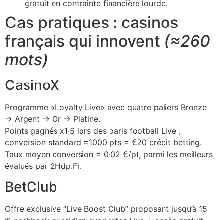
gratuit en contrainte financière lourde.
Cas pratiques : casinos
français qui innovent
(≈260
mots)
CasinoX
Programme «Loyalty Live» avec quatre paliers Bronze
→ Argent → Or → Platine.
Points gagnés x1·5 lors des paris football Live ;
conversion standard =1000 pts = €20 crédit betting.
Taux moyen conversion = 0·02 €/pt, parmi les meilleurs
évalués par 2Hdp.Fr.
BetClub
Offre exclusive “Live Boost Club” proposant jusqu’à 15