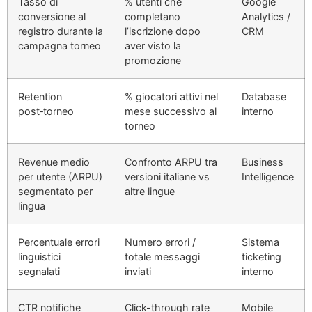
Tasso di
% utenti che
Google
conversione al
completano
Analytics /
registro durante la
l’iscrizione dopo
CRM
campagna torneo
aver visto la
promozione
Retention
% giocatori attivi nel
Database
post‑torneo
mese successivo al
interno
torneo
Revenue medio
Confronto ARPU tra
Business
per utente (ARPU)
versioni italiane vs
Intelligence
segmentato per
altre lingue
lingua
Percentuale errori
Numero errori /
Sistema
linguistici
totale messaggi
ticketing
segnalati
inviati
interno
CTR notifiche
Click-through rate
Mobile