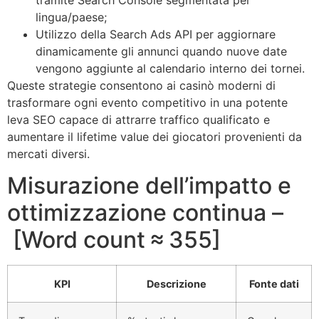
tramite Search Console segmentata per
lingua/paese;
Utilizzo della Search Ads API per aggiornare
dinamicamente gli annunci quando nuove date
vengono aggiunte al calendario interno dei tornei.
Queste strategie consentono ai casinò moderni di
trasformare ogni evento competitivo in una potente
leva SEO capace di attrarre traffico qualificato e
aumentare il lifetime value dei giocatori provenienti da
mercati diversi.
Misurazione dell’impatto e
ottimizzazione continua –
[Word count ≈ 355]
KPI
Descrizione
Fonte dati