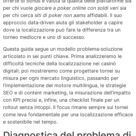
offerte di bonus e valuta la qualità delle piattaforme sia
per chi vuole
giocare a poker online con soldi veri
sia
per chi cerca
siti di poker non aams
affidabili. Il suo
approccio data‑driven aiuta gli stakeholder a capire
dove la localizzazione può fare la differenza tra un
torneo mediocre e uno di successo.
Questa guida segue un modello problema‑soluzione
articolato in sei punti chiave. Prima analizzeremo le
difficoltà tecniche della localizzazione nei casinò
digitali; poi mostreremo come progettare tornei su
misura per ogni mercato linguistico, passando per
l’implementazione del motore multilingua, le strategie
SEO e di content marketing, la misurazione dell’impatto
con KPI precisi e, infine, una checklist finale per un
rollout senza intoppi. Il focus rimane sempre sui tornei
come leva fondamentale per una localizzazione efficace
e sostenibile nel tempo.
Diagnostica del problema di