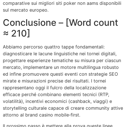
comparative sui migliori siti poker non aams disponibili
sul mercato europeo.
Conclusione – [Word count
≈ 210]
Abbiamo percorso quattro tappe fondamentali:
diagnosticare le lacune linguistiche nei tornei digitali,
progettare esperienze tematiche su misura per ciascun
mercato, implementare un motore multilingua robusto
ed infine promuovere questi eventi con strategie SEO
mirate e misurazioni precise dei risultati. I tornei
rappresentano oggi il fulcro della localizzazione
efficace perché combinano elementi tecnici (RTP,
volatilità), incentivi economici (cashback, viaggi) e
storytelling culturale capace di creare community attive
attorno al brand casino mobile‑first.
Il prossimo passo è mettere alla prova queste linee