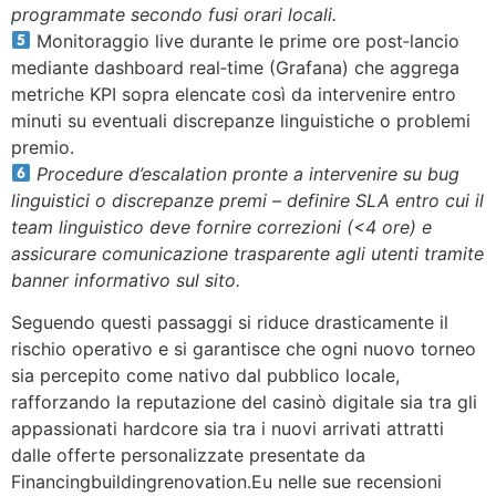
programmate secondo fusi orari locali.
Monitoraggio live durante le prime ore post‑lancio
mediante dashboard real‑time (Grafana) che aggrega
metriche KPI sopra elencate così da intervenire entro
minuti su eventuali discrepanze linguistiche o problemi
premio.
Procedure d’escalation pronte a intervenire su bug
linguistici o discrepanze premi – definire SLA entro cui il
team linguistico deve fornire correzioni (<4 ore) e
assicurare comunicazione trasparente agli utenti tramite
banner informativo sul sito.
Seguendo questi passaggi si riduce drasticamente il
rischio operativo e si garantisce che ogni nuovo torneo
sia percepito come nativo dal pubblico locale,
rafforzando la reputazione del casinò digitale sia tra gli
appassionati hardcore sia tra i nuovi arrivati attratti
dalle offerte personalizzate presentate da
Financingbuildingrenovation.Eu nelle sue recensioni