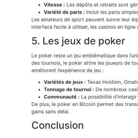
Vitesse :
Les dépôts et retraits sont gé
Variété de paris :
Inclut les paris simples
Les amateurs de sport peuvent suivre leur équ
interface facile à utiliser, les casinos en lign
5. Les jeux de poker
Le poker reste un jeu emblématique dans l’un
des tournois, le poker attire les joueurs de 
améliorent l’expérience de jeu :
Variétés de jeux :
Texas Hold’em, Omaha,
Tonnage de tournoi :
De nombreux casin
Communauté :
La possibilité d’interagir
De plus, le poker en Bitcoin permet des transa
gains sans délai.
Conclusion