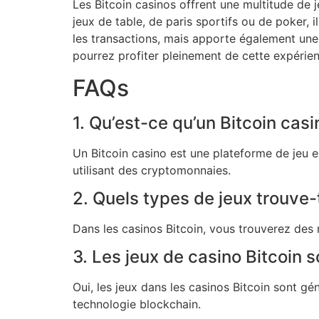
Les Bitcoin casinos offrent une multitude de
jeux de table, de paris sportifs ou de poker,
les transactions, mais apporte également une 
pourrez profiter pleinement de cette expérien
FAQs
1. Qu’est-ce qu’un Bitcoin casi
Un Bitcoin casino est une plateforme de jeu 
utilisant des cryptomonnaies.
2. Quels types de jeux trouve-
Dans les casinos Bitcoin, vous trouverez des m
3. Les jeux de casino Bitcoin s
Oui, les jeux dans les casinos Bitcoin sont g
technologie blockchain.