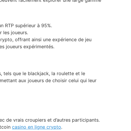
s peuvent facilement explorer une large gamme
un RTP supérieur à 95%.
 les joueurs.
rypto, offrant ainsi une expérience de jeu
les joueurs expérimentés.
tels que le blackjack, la roulette et le
ettant aux joueurs de choisir celui qui leur
c de vrais croupiers et d’autres participants.
itcoin
casino en ligne crypto
.