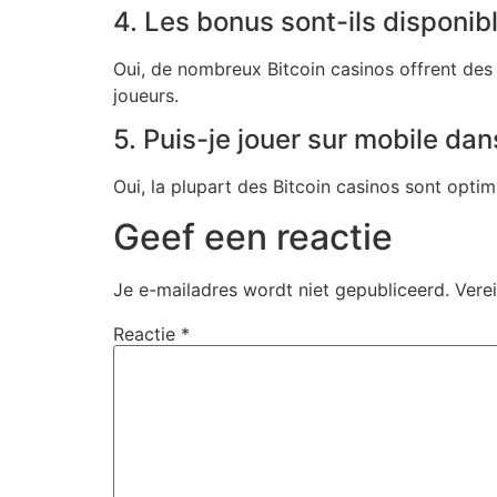
4. Les bonus sont-ils disponibl
Oui, de nombreux Bitcoin casinos offrent des 
joueurs.
5. Puis-je jouer sur mobile dan
Oui, la plupart des Bitcoin casinos sont opti
Geef een reactie
Je e-mailadres wordt niet gepubliceerd.
Vere
Reactie
*