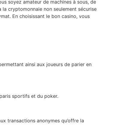
 vous soyez amateur de machines à sous, de
s à la cryptomonnaie non seulement sécurise
ymat. En choisissant le bon casino, vous
ermettant ainsi aux joueurs de parier en
paris sportifs et du poker.
aux transactions anonymes qu’offre la