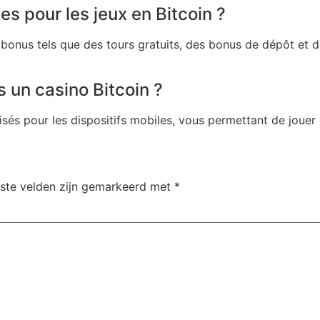
es pour les jeux en Bitcoin ?
bonus tels que des tours gratuits, des bonus de dépôt et d
s un casino Bitcoin ?
misés pour les dispositifs mobiles, vous permettant de joue
iste velden zijn gemarkeerd met
*