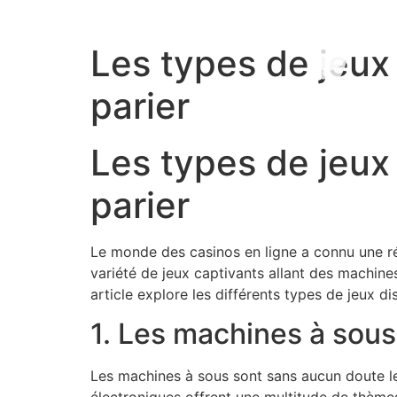
Les types de jeux 
parier
Les types de jeux 
parier
Le monde des casinos en ligne a connu une rév
variété de jeux captivants allant des machine
article explore les différents types de jeux d
1. Les machines à sous
Les machines à sous sont sans aucun doute les 