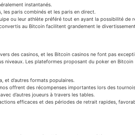
néralement instantanés.
, les paris combinés et les paris en direct.
ipe ou leur athlète préféré tout en ayant la possibilité de
e convertis au Bitcoin facilitent grandement le divertissement
ivers des casinos, et les Bitcoin casinos ne font pas exce
tous niveaux. Les plateformes proposant du poker en Bitcoin 
 et d’autres formats populaires.
os offrent des récompenses importantes lors des tournois
 avec d’autres joueurs à travers les tables.
ctions efficaces et des périodes de retrait rapides, favora