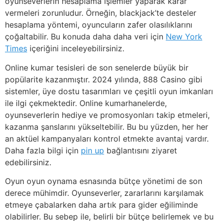
oyunseverlerin hesaplama işlemler yaparak karar
vermeleri zorunludur. Örneğin, blackjack’te desteler
hesaplama yöntemi, oyuncuların zafer olasılıklarını
çoğaltabilir. Bu konuda daha daha veri için
New York
Times
içeriğini inceleyebilirsiniz.
Online kumar tesisleri de son senelerde büyük bir
popülarite kazanmıştır. 2024 yılında, 888 Casino gibi
sistemler, üye dostu tasarımları ve çeşitli oyun imkanları
ile ilgi çekmektedir. Online kumarhanelerde,
oyunseverlerin hediye ve promosyonları takip etmeleri,
kazanma şanslarını yükseltebilir. Bu bu yüzden, her her
an aktüel kampanyaları kontrol etmekte avantaj vardır.
Daha fazla bilgi için
pin up
bağlantısını ziyaret
edebilirsiniz.
Oyun oyun oynama esnasında bütçe yönetimi de son
derece mühimdir. Oyunseverler, zararlarını karşılamak
etmeye çabalarken daha artık para gider eğiliminde
olabilirler. Bu sebep ile, belirli bir bütçe belirlemek ve bu