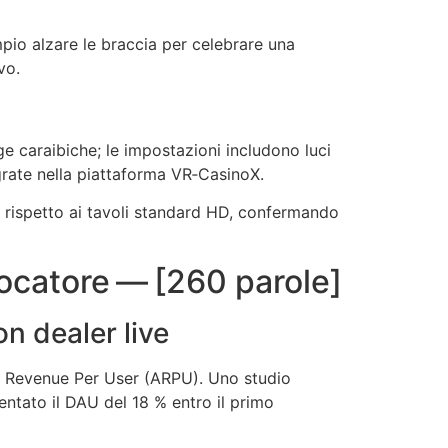
mpio alzare le braccia per celebrare una
vo.
gge caraibiche; le impostazioni includono luci
egrate nella piattaforma VR‑CasinoX.
 rispetto ai tavoli standard HD, confermando
iocatore — [260 parole]
on dealer live
ge Revenue Per User (ARPU). Uno studio
ntato il DAU del 18 % entro il primo