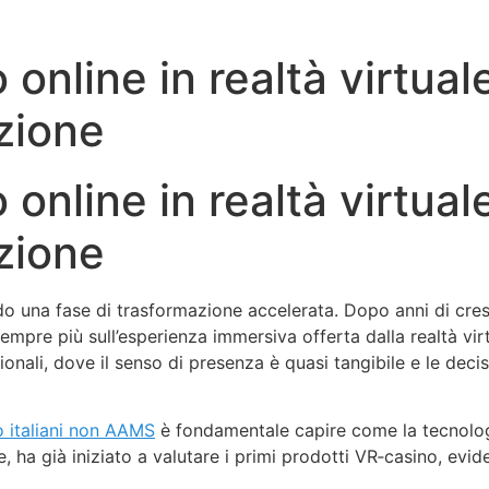
 online in realtà virtuale
zione
 online in realtà virtuale
zione
do una fase di trasformazione accelerata. Dopo anni di cre
 sempre più sull’esperienza immersiva offerta dalla realtà v
sionali, dove il senso di presenza è quasi tangibile e le dec
o italiani non AAMS
è fondamentale capire come la tecnologi
e, ha già iniziato a valutare i primi prodotti VR‑casino, evi