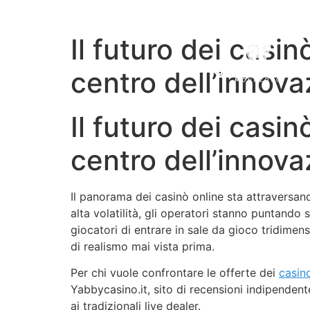
Il futuro dei casinò
centro dell’innova
Il futuro dei casinò
centro dell’innova
Il panorama dei casinò online sta attraversan
alta volatilità, gli operatori stanno puntando
giocatori di entrare in sale da gioco tridimen
di realismo mai vista prima.
Per chi vuole confrontare le offerte dei
casin
Yabbycasino.it, sito di recensioni indipendent
ai tradizionali live dealer.