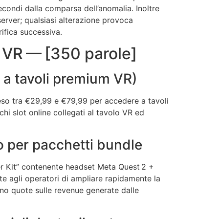
econdi dalla comparsa dell’anomalia. Inoltre
server; qualsiasi alterazione provoca
ifica successiva.
n VR — [350 parole]
 a tavoli premium VR)
so tra €29,99 e €79,99 per accedere a tavoli
chi slot online collegati al tavolo VR ed
nò per pacchetti bundle
er Kit” contenente headset Meta Quest 2 +
e agli operatori di ampliare rapidamente la
no quote sulle revenue generate dalle