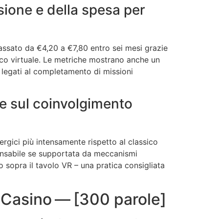
ione e della spesa per
assato da €4,20 a €7,80 entro sei mesi grazie
isico virtuale. Le metriche mostrano anche un
legati al completamento di missioni
 e sul coinvolgimento
ergici più intensamente rispetto al classico
ponsabile se supportata da meccanismi
 sopra il tavolo VR – una pratica consigliata
‑Casino — [300 parole]