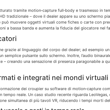
turato tramite motion‑capture full‑body e trasmesso in tem
 HD tradizionale – dove il dealer appare su uno schermo piat
 e può muovere oggetti virtuali come fiches o carte con pre
sioni a bassa banda e aumenta la fiducia del giocatore nel fa
catori
 grazie al linguaggio del corpo del dealer; ad esempio un 
n semplice pulsante sullo schermo. Inoltre, l’audio binaural
ulette – creando una sensazione di presenza paragonabile a qu
ati e integrati nei mondi virtuali
a formazione dei croupier su software di motion‑capture co
in tempo reale. Un caso studio recente riguarda LeoVegas, 
ione simultanea di più tavoli VR, riducendo i tempi morti del