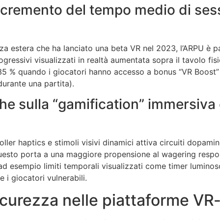
ncremento del tempo medio di sess
za estera che ha lanciato una beta VR nel 2023, l’ARPU è p
rogressivi visualizzati in realtà aumentata sopra il tavolo f
35 % quando i giocatori hanno accesso a bonus “VR Boost” 
durante una partita).
he sulla “gamification” immersiva
ler haptics e stimoli visivi dinamici attiva circuiti dopamin
i. Questo porta a una maggiore propensione al wagering res
ad esempio limiti temporali visualizzati come timer luminoso
 i giocatori vulnerabili.
curezza nelle piattaforme VR