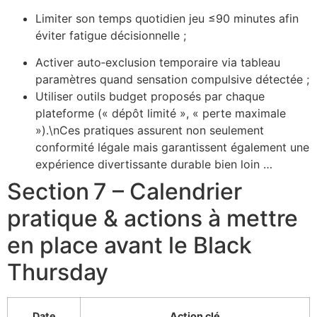
Limiter son temps quotidien jeu ≤90 minutes afin
éviter fatigue décisionnelle ;
Activer auto‑exclusion temporaire via tableau
paramètres quand sensation compulsive détectée ;
Utiliser outils budget proposés par chaque
plateforme (« dépôt limité », « perte maximale
»).\nCes pratiques assurent non seulement
conformité légale mais garantissent également une
expérience divertissante durable bien loin …​
Section 7 – Calendrier
pratique & actions à mettre
en place avant le Black
Thursday
Date
Action clé