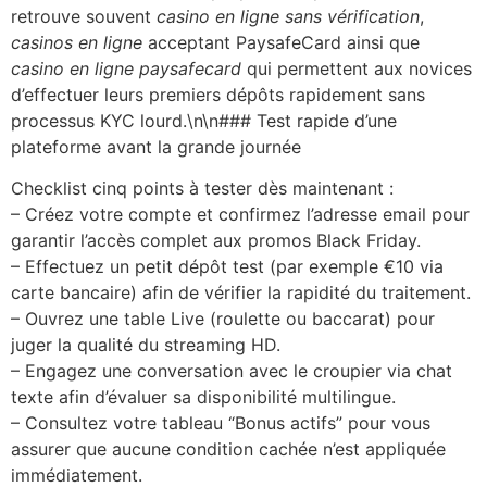
retrouve souvent
casino en ligne sans vérification
,
casinos en ligne
acceptant PaysafeCard ainsi que
casino en ligne paysafecard
qui permettent aux novices
d’effectuer leurs premiers dépôts rapidement sans
processus KYC lourd.\n\n### Test rapide d’une
plateforme avant la grande journée
Checklist cinq points à tester dès maintenant :
– Créez votre compte et confirmez l’adresse email pour
garantir l’accès complet aux promos Black Friday.
– Effectuez un petit dépôt test (par exemple €10 via
carte bancaire) afin de vérifier la rapidité du traitement.
– Ouvrez une table Live (roulette ou baccarat) pour
juger la qualité du streaming HD.
– Engagez une conversation avec le croupier via chat
texte afin d’évaluer sa disponibilité multilingue.
– Consultez votre tableau “Bonus actifs” pour vous
assurer que aucune condition cachée n’est appliquée
immédiatement.