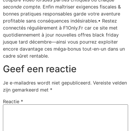
seconde compte.
Enfin maîtriser exigences fiscales &
bonnes pratiques responsables garde votre aventure
profitable sans conséquences indésirables.• Restez
connectés régulièrement à F1Only.Fr car ce site met
quotidiennement à jour nouvelles offres black friday
jusque tard décembre—ainsi vous pourrez exploiter
encore davantage ces méga‑bonus tout-en-un dans un
cadre sûret rentable.​
Geef een reactie
Je e-mailadres wordt niet gepubliceerd.
Vereiste velden
zijn gemarkeerd met
*
Reactie
*