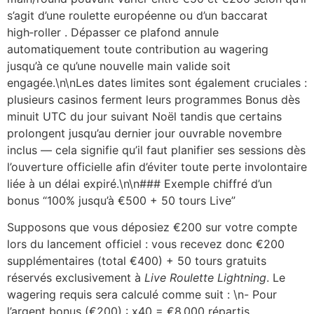
s’agit d’une roulette européenne ou d’un baccarat
high‑roller . Dépasser ce plafond annule
automatiquement toute contribution au wagering
jusqu’à ce qu’une nouvelle main valide soit
engagée.\n\nLes dates limites sont également cruciales :
plusieurs casinos ferment leurs programmes Bonus dès
minuit UTC du jour suivant Noël tandis que certains
prolongent jusqu’au dernier jour ouvrable novembre
inclus — cela signifie qu’il faut planifier ses sessions dès
l’ouverture officielle afin d’éviter toute perte involontaire
liée à un délai expiré.\n\n### Exemple chiffré d’un
bonus “100% jusqu’à €500 + 50 tours Live”
Supposons que vous déposiez €200 sur votre compte
lors du lancement officiel : vous recevez donc €200
supplémentaires (total €400) + 50 tours gratuits
réservés exclusivement à
Live Roulette Lightning
. Le
wagering requis sera calculé comme suit : \n- Pour
l’argent bonus (€200) : x40 = €8 000 répartis