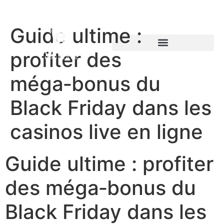
Guide ultime :
profiter des
méga‑bonus du
Black Friday dans les
casinos live en ligne
Guide ultime : profiter
des méga‑bonus du
Black Friday dans les