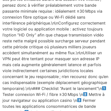
pensez donc à vérifier préalablement votre bande
passante minimale requise : idéalement ≥30 Mbps via
connexion fibre optique ou Wi‑Fi dédié sans
interférence périphérique.\n\nConfigurez correctement
votre logiciel ou application mobile : activez toujours
l’option “HD Only” afin que chaque transmission vidéo
reste nette malgré possible surcharge serveur pendant
cette période critique où plusieurs milliers joueurs
accèdent simultanément au même flux.\n\nUtiliser un
VPN peut être tentant pour masquer son adresse IP
mais cela augmente généralement latence et parfois
viole indirectement certaines juridictions locales
concernant le jeu responsable ; n’en recourez donc qu’en
cas indispensable (exemple déplacement géographique
temporaire).\n\n### Checklist “Avant le lancement”\n
Tester connexion Wi‑Fi / fibre ≥30 Mbps \n
Mettre à
jour navigateur ou application casino \n
Fermer
toutes les applications consommatrices de bande