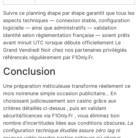
Suivre ce planning étape par étape garantit que tous les
aspects techniques — connexion stable, configuration
logicielle — ainsi que administratifs — validation
identité selon règlementation française — soient prêts
avant minuit UTC lorsque débute officiellement Le
Grand Vendredi Noir chez nos partenaires privilégiés
référencés régulièrement par F1Only.Fr.
Conclusion
Une préparation méticuleuse transforme réellement ce
mois noirenune simple occasion publicitaire… En
choisissant judicieusement son casino grâce aux
critères détaillés ci-dessus , puis en validant
sécurité/licences via F1Only.Fr , vous éliminez bon
nombre d’incertitudes liées aux conditions obscures.
La
configuration technique étudiée assure zéro lag ni
coupure vidéo lorsdes parties critiques où chaque