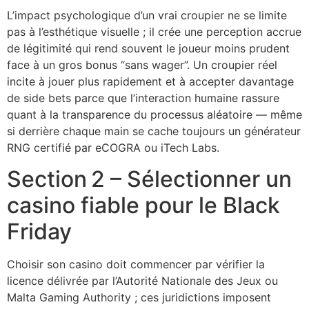
L’impact psychologique d’un vrai croupier ne se limite
pas à l’esthétique visuelle ; il crée une perception accrue
de légitimité qui rend souvent le joueur moins prudent
face à un gros bonus “sans wager”. Un croupier réel
incite à jouer plus rapidement et à accepter davantage
de side bets parce que l’interaction humaine rassure
quant à la transparence du processus aléatoire — même
si derrière chaque main se cache toujours un générateur
RNG certifié par eCOGRA ou iTech Labs.
Section 2 – Sélectionner un
casino fiable pour le Black
Friday
Choisir son casino doit commencer par vérifier la
licence délivrée par l’Autorité Nationale des Jeux ou
Malta Gaming Authority ; ces juridictions imposent