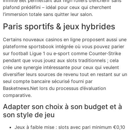
Infinite Bet permettant aux high rollers d’enchérir sans
plafond prédéfini – idéal pour ceux qui cherchent
l’immersion totale sans quitter leur salon.
Paris sportifs & jeux hybrides
Certains nouveaux casinos en ligne proposent aussi une
plateforme sportsbook intégrée où vous pouvez parier
sur football Ligue 1 ou e‑sport comme Counter‑Strike
pendant que vous jouez aux slots traditionnels ; cela
crée une synergie intéressante pour ceux qui veulent
diversifier leurs sources de revenu tout en restant sur un
seul compte bancaire sécurisé fourni par
Basketnews.Net lors du processus d’évaluation
comparative.
Adapter son choix à son budget et à
son style de jeu
Jeux à faible mise : slots avec pari minimum €0,10