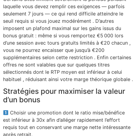
laquelle vous devez remplir ces exigences — parfois
seulement 7 jours — ce qui rend difficile atteindre le
seuil requis si vous jouez modérément . D’autres
imposent un plafond maximal sur les gains issus du
bonus gratuit : même si vous remportez €5 000 lors
d’une session avec tours gratuits limités à €20 chacun ,
vous ne pourrez encaisser que jusqu’à €200
supplémentaires selon cette restriction . Enfin certaines
offres ne sont valables que sur quelques titres
sélectionnés dont le RTP moyen est inférieur à celui
habituel , réduisant ainsi votre marge théorique globale .
Stratégies pour maximiser la valeur
d’un bonus
Choisir une promotion dont le ratio mise/bénéfice
est inférieur à 30x afin d’alléger rapidement l’effort
requis tout en conservant une marge nette intéressante
après retrait.