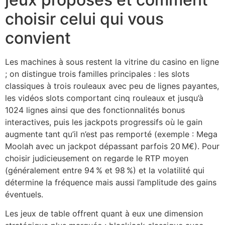
choisir celui qui vous
convient
Les machines à sous restent la vitrine du casino en ligne
; on distingue trois familles principales : les slots
classiques à trois rouleaux avec peu de lignes payantes,
les vidéos slots comportant cinq rouleaux et jusqu’à
1024 lignes ainsi que des fonctionnalités bonus
interactives, puis les jackpots progressifs où le gain
augmente tant qu’il n’est pas remporté (exemple : Mega
Moolah avec un jackpot dépassant parfois 20 M€). Pour
choisir judicieusement on regarde le RTP moyen
(généralement entre 94 % et 98 %) et la volatilité qui
détermine la fréquence mais aussi l’amplitude des gains
éventuels.
Les jeux de table offrent quant à eux une dimension