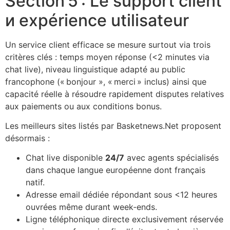
Section 5 : Le support client
и expérience utilisateur
Un service client efficace se mesure surtout via trois
critères clés : temps moyen réponse (<​2 minutes via
chat live), niveau linguistique adapté au public
francophone (« bonjour », « merci » inclus) ainsi que
capacité réelle à résoudre rapidement disputes relatives
aux paiements ou aux conditions bonus.
Les meilleurs sites listés par Basketnews.Net proposent
désormais :
Chat live disponible
24/7
avec agents spécialisés
dans chaque langue européenne dont français
natif.
Adresse email dédiée répondant sous <​12 heures
ouvrées même durant week‑ends.
Ligne téléphonique directe exclusivement réservée