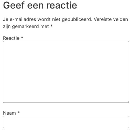
Geef een reactie
Je e-mailadres wordt niet gepubliceerd.
Vereiste velden
zijn gemarkeerd met
*
Reactie
*
Naam
*