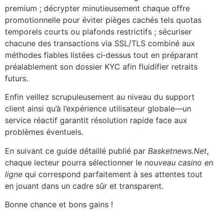
premium ; décrypter minutieusement chaque offre
promotionnelle pour éviter pièges cachés tels quotas
temporels courts ou plafonds restrictifs ; sécuriser
chacune des transactions via SSL/TLS combiné aux
méthodes fiables listées ci‑dessus tout en préparant
préalablement son dossier KYC afin fluidifier retraits
futurs.
Enfin veillez scrupuleusement au niveau du support
client ainsi qu’à l’expérience utilisateur globale—un
service réactif garantit résolution rapide face aux
problèmes éventuels.
En suivant ce guide détaillé publié par
Basketnews.Net
,
chaque lecteur pourra sélectionner le
nouveau casino en
ligne
qui correspond parfaitement à ses attentes tout
en jouant dans un cadre sûr et transparent.
Bonne chance et bons gains !