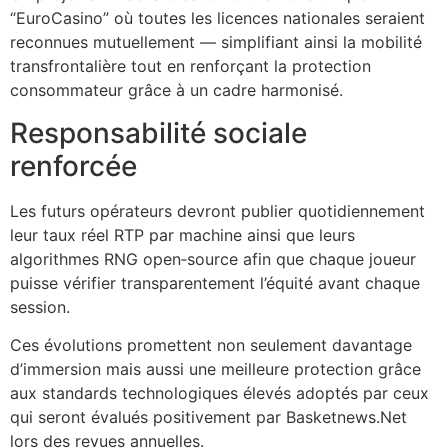
“EuroCasino” où toutes les licences nationales seraient
reconnues mutuellement — simplifiant ainsi la mobilité
transfrontalière tout en renforçant la protection
consommateur grâce à un cadre harmonisé.
Responsabilité sociale
renforcée
Les futurs opérateurs devront publier quotidiennement
leur taux réel RTP par machine ainsi que leurs
algorithmes RNG open‑source afin que chaque joueur
puisse vérifier transparentement l’équité avant chaque
session.
Ces évolutions promettent non seulement davantage
d’immersion mais aussi une meilleure protection grâce
aux standards technologiques élevés adoptés par ceux
qui seront évalués positivement par Basketnews.Net
lors des revues annuelles.