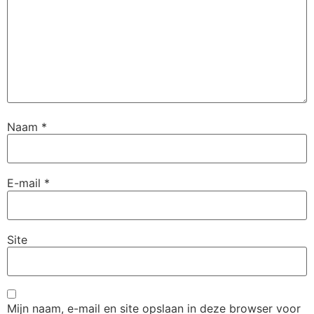
Naam
*
E-mail
*
Site
Mijn naam, e-mail en site opslaan in deze browser voor