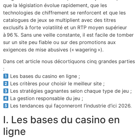
que la législation évolue rapidement, que les
technologies de chiffrement se renforcent et que les
catalogues de jeux se multiplient avec des titres
exclusifs à forte volatilité et un RTP moyen supérieur
à 96 %. Sans une veille constante, il est facile de tomber
sur un site peu fiable ou sur des promotions aux
exigences de mise abusives (« wagering »).
Dans cet article nous décortiquons cinq grandes parties
:
Les bases du casino en ligne ;
Les critères pour choisir le meilleur site ;
Les stratégies gagnantes selon chaque type de jeu ;
La gestion responsable du jeu ;
Les tendances qui façonneront l’industrie d’ici 2026.
I. Les bases du casino en
ligne