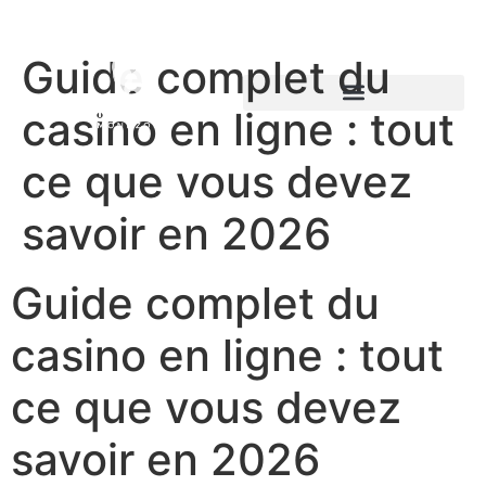
Guide complet du
casino en ligne : tout
ce que vous devez
savoir en 2026
Guide complet du
casino en ligne : tout
ce que vous devez
savoir en 2026