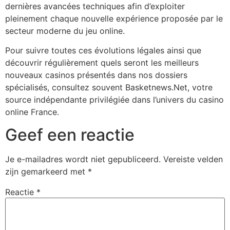
dernières avancées techniques afin d’exploiter
pleinement chaque nouvelle expérience proposée par le
secteur moderne du jeu online.
Pour suivre toutes ces évolutions légales ainsi que
découvrir régulièrement quels seront les meilleurs
nouveaux casinos présentés dans nos dossiers
spécialisés, consultez souvent Basketnews.Net, votre
source indépendante privilégiée dans l’univers du casino
online France.​
Geef een reactie
Je e-mailadres wordt niet gepubliceerd.
Vereiste velden
zijn gemarkeerd met
*
Reactie
*