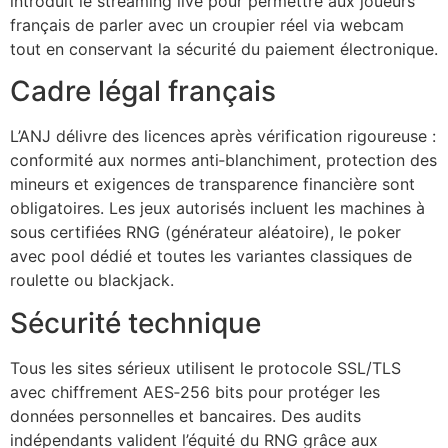
introduit le streaming live pour permettre aux joueurs
français de parler avec un croupier réel via webcam
tout en conservant la sécurité du paiement électronique.
Cadre légal français
L’ANJ délivre des licences après vérification rigoureuse :
conformité aux normes anti‑blanchiment, protection des
mineurs et exigences de transparence financière sont
obligatoires. Les jeux autorisés incluent les machines à
sous certifiées RNG (générateur aléatoire), le poker
avec pool dédié et toutes les variantes classiques de
roulette ou blackjack.
Sécurité technique
Tous les sites sérieux utilisent le protocole SSL/TLS
avec chiffrement AES‑256 bits pour protéger les
données personnelles et bancaires. Des audits
indépendants valident l’équité du RNG grâce aux