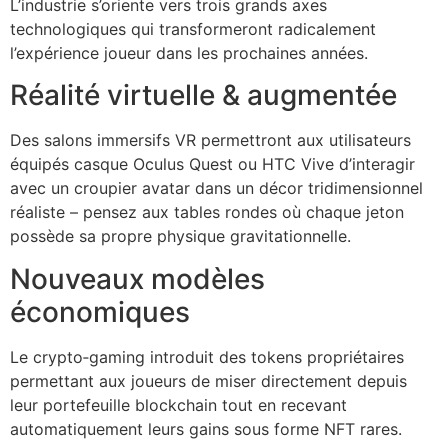
L’industrie s’oriente vers trois grands axes
technologiques qui transformeront radicalement
l’expérience joueur dans les prochaines années.
Réalité virtuelle & augmentée
Des salons immersifs VR permettront aux utilisateurs
équipés casque Oculus Quest ou HTC Vive d’interagir
avec un croupier avatar dans un décor tridimensionnel
réaliste – pensez aux tables rondes où chaque jeton
possède sa propre physique gravitationnelle.
Nouveaux modèles
économiques
Le crypto‑gaming introduit des tokens propriétaires
permettant aux joueurs de miser directement depuis
leur portefeuille blockchain tout en recevant
automatiquement leurs gains sous forme NFT rares.