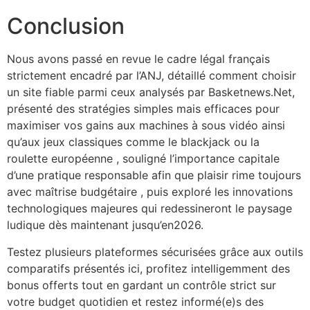
Conclusion
Nous avons passé en revue le cadre légal français
strictement encadré par l’ANJ, détaillé comment choisir
un site fiable parmi ceux analysés par Basketnews.Net,
présenté des stratégies simples mais efficaces pour
maximiser vos gains aux machines à sous vidéo ainsi
qu’aux jeux classiques comme le blackjack ou la
roulette européenne , souligné l’importance capitale
d’une pratique responsable afin que plaisir rime toujours
avec maîtrise budgétaire , puis exploré les innovations
technologiques majeures qui redessineront le paysage
ludique dès maintenant jusqu’en​2026.
Testez plusieurs plateformes sécurisées grâce aux outils
comparatifs présentés ici, profitez intelligemment des
bonus offerts tout en gardant un contrôle strict sur
votre budget quotidien et restez informé(e)s des