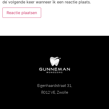
de volgende keer wanneer ik een reactie plaats.
Eigenhaardstraat 31,
8012 VE, Zwolle