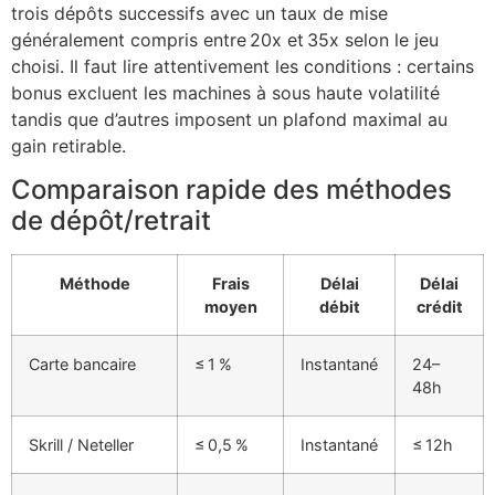
trois dépôts successifs avec un taux de mise
généralement compris entre 20x et 35x selon le jeu
choisi. Il faut lire attentivement les conditions : certains
bonus excluent les machines à sous haute volatilité
tandis que d’autres imposent un plafond maximal au
gain retirable.
Comparaison rapide des méthodes
de dépôt/retrait
Méthode
Frais
Délai
Délai
moyen
débit
crédit
Carte bancaire
≤ 1 %
Instantané
24–
48h
Skrill / Neteller
≤ 0,5 %
Instantané
≤ 12h