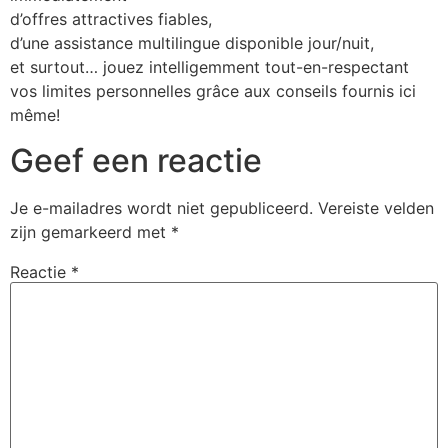
d’offres attractives fiables,
d’une assistance multilingue disponible jour/nuit,
et surtout… jouez intelligemment tout-en-respectant
vos limites personnelles grâce aux conseils fournis ici
même!
Geef een reactie
Je e-mailadres wordt niet gepubliceerd.
Vereiste velden
zijn gemarkeerd met
*
Reactie
*