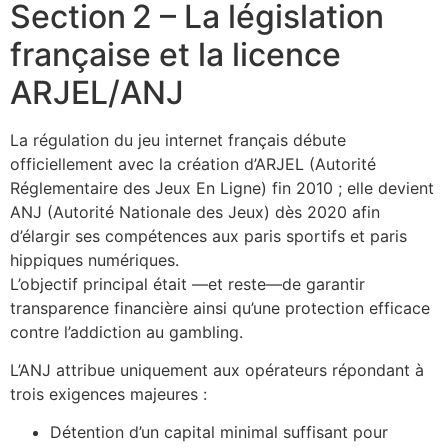
Section 2 – La législation
française et la licence
ARJEL/ANJ
La régulation du jeu internet français débute
officiellement avec la création d’ARJEL (Autorité
Réglementaire des Jeux En Ligne) fin 2010 ; elle devient
ANJ (Autorité Nationale des Jeux) dès 2020 afin
d’élargir ses compétences aux paris sportifs et paris
hippiques numériques.
L’objectif principal était —et reste—de garantir
transparence financière ainsi qu’une protection efficace
contre l’addiction au gambling.
L’ANJ attribue uniquement aux opérateurs répondant à
trois exigences majeures :
Détention d’un capital minimal suffisant pour