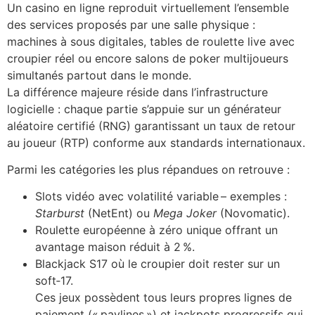
Un casino en ligne reproduit virtuellement l’ensemble
des services proposés par une salle physique :
machines à sous digitales, tables de roulette live avec
croupier réel ou encore salons de poker multijoueurs
simultanés partout dans le monde.
La différence majeure réside dans l’infrastructure
logicielle : chaque partie s’appuie sur un générateur
aléatoire certifié (RNG) garantissant un taux de retour
au joueur (RTP) conforme aux standards internationaux.
Parmi les catégories les plus répandues on retrouve :
Slots vidéo avec volatilité variable – exemples :
Starburst
(NetEnt) ou
Mega Joker
(Novomatic).
Roulette européenne à zéro unique offrant un
avantage maison réduit à 2 %.
Blackjack S17 où le croupier doit rester sur un
soft‑17.
Ces jeux possèdent tous leurs propres lignes de
paiement (« paylines ») et jackpots progressifs qui