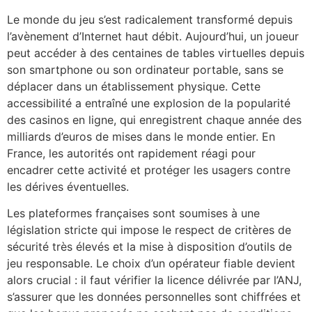
Le monde du jeu s’est radicalement transformé depuis
l’avènement d’Internet haut débit. Aujourd’hui, un joueur
peut accéder à des centaines de tables virtuelles depuis
son smartphone ou son ordinateur portable, sans se
déplacer dans un établissement physique. Cette
accessibilité a entraîné une explosion de la popularité
des casinos en ligne, qui enregistrent chaque année des
milliards d’euros de mises dans le monde entier. En
France, les autorités ont rapidement réagi pour
encadrer cette activité et protéger les usagers contre
les dérives éventuelles.
Les plateformes françaises sont soumises à une
législation stricte qui impose le respect de critères de
sécurité très élevés et la mise à disposition d’outils de
jeu responsable. Le choix d’un opérateur fiable devient
alors crucial : il faut vérifier la licence délivrée par l’ANJ,
s’assurer que les données personnelles sont chiffrées et