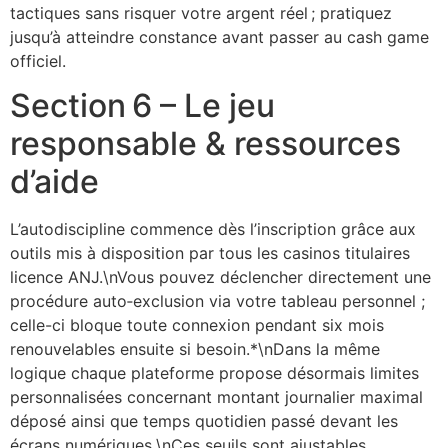
tactiques sans risquer votre argent réel ; pratiquez
jusqu’à atteindre constance avant passer au cash game
officiel.
Section 6 – Le jeu
responsable & ressources
d’aide
L’autodiscipline commence dès l’inscription grâce aux
outils mis à disposition par tous les casinos titulaires
licence ANJ.\nVous pouvez déclencher directement une
procédure auto‑exclusion via votre tableau personnel ;
celle-ci bloque toute connexion pendant six mois
renouvelables ensuite si besoin.*\nDans la même
logique chaque plateforme propose désormais limites
personnalisées concernant montant journalier maximal
déposé ainsi que temps quotidien passé devant les
écrans numériques.\nCes seuils sont ajustables