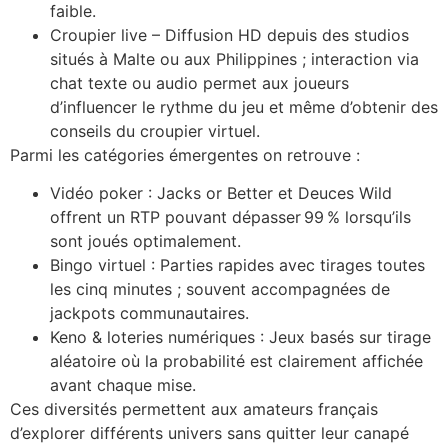
faible.
Croupier live – Diffusion HD depuis des studios
situés à Malte ou aux Philippines ; interaction via
chat texte ou audio permet aux joueurs
d’influencer le rythme du jeu et même d’obtenir des
conseils du croupier virtuel.
Parmi les catégories émergentes on retrouve :
Vidéo poker : Jacks or Better et Deuces Wild
offrent un RTP pouvant dépasser 99 % lorsqu’ils
sont joués optimalement.
Bingo virtuel : Parties rapides avec tirages toutes
les cinq minutes ; souvent accompagnées de
jackpots communautaires.
Keno & loteries numériques : Jeux basés sur tirage
aléatoire où la probabilité est clairement affichée
avant chaque mise.
Ces diversités permettent aux amateurs français
d’explorer différents univers sans quitter leur canapé