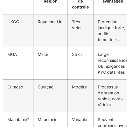
Région
de
avantages
contrôle
UKGC
Royaume‑Uni
Très
Protection
strict
juridique forte,
audits
trimestriels
MGA
Malte
Strict
Large
reconnaissanc
UE, exigences
KYC détaillées
Curacao
Curaçao
Modéré
Processus
d’obtention
rapide, coûts
réduits
Mauritanie*
Mauritanie
Variable
Souvent
combinée avec