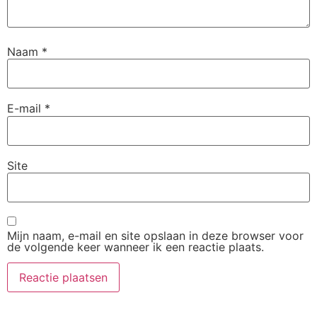
Naam
*
E-mail
*
Site
Mijn naam, e-mail en site opslaan in deze browser voor
de volgende keer wanneer ik een reactie plaats.