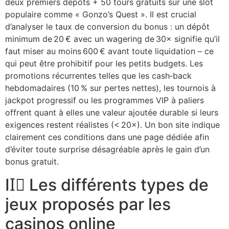
deux premiers dépôts + 50 tours gratuits sur une slot
populaire comme « Gonzo’s Quest ». Il est crucial
d’analyser le taux de conversion du bonus : un dépôt
minimum de 20 € avec un wagering de 30× signifie qu’il
faut miser au moins 600 € avant toute liquidation – ce
qui peut être prohibitif pour les petits budgets. Les
promotions récurrentes telles que les cash‑back
hebdomadaires (10 % sur pertes nettes), les tournois à
jackpot progressif ou les programmes VIP à paliers
offrent quant à elles une valeur ajoutée durable si leurs
exigences restent réalistes (< 20×). Un bon site indique
clairement ces conditions dans une page dédiée afin
d’éviter toute surprise désagréable après le gain d’un
bonus gratuit.
II️⃣ Les différents types de
jeux proposés par les
casinos online