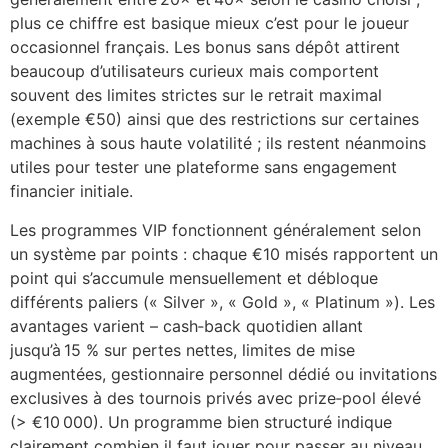
plus ce chiffre est basique mieux c’est pour le joueur
occasionnel français. Les bonus sans dépôt attirent
beaucoup d’utilisateurs curieux mais comportent
souvent des limites strictes sur le retrait maximal
(exemple €50) ainsi que des restrictions sur certaines
machines à sous haute volatilité ; ils restent néanmoins
utiles pour tester une plateforme sans engagement
financier initiale.
Les programmes VIP fonctionnent généralement selon
un système par points : chaque €10 misés rapportent un
point qui s’accumule mensuellement et débloque
différents paliers (« Silver », « Gold », « Platinum »). Les
avantages varient – cash‑back quotidien allant
jusqu’à 15 % sur pertes nettes, limites de mise
augmentées, gestionnaire personnel dédié ou invitations
exclusives à des tournois privés avec prize‑pool élevé
(> €10 000). Un programme bien structuré indique
clairement combien il faut jouer pour passer au niveau