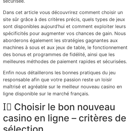
sécurisée.
Dans cet article vous découvrirez comment choisir un
site sûr grâce à des critères précis, quels types de jeux
sont disponibles aujourd’hui et comment exploiter leurs
spécificités pour augmenter vos chances de gain. Nous
aborderons également les stratégies gagnantes aux
machines à sous et aux jeux de table, le fonctionnement
des bonus et programmes de fidélité, ainsi que les
meilleures méthodes de paiement rapides et sécurisées.
Enfin nous détaillerons les bonnes pratiques du jeu
responsable afin que votre passion reste un loisir
maîtrisé et agréable sur le meilleur nouveau casino en
ligne disponible sur le marché français.
I️⃣ Choisir le bon nouveau
casino en ligne – critères de
sélection