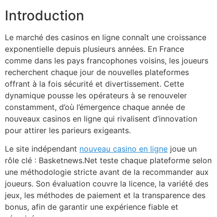
Introduction
Le marché des casinos en ligne connaît une croissance
exponentielle depuis plusieurs années. En France
comme dans les pays francophones voisins, les joueurs
recherchent chaque jour de nouvelles plateformes
offrant à la fois sécurité et divertissement. Cette
dynamique pousse les opérateurs à se renouveler
constamment, d’où l’émergence chaque année de
nouveaux casinos en ligne qui rivalisent d’innovation
pour attirer les parieurs exigeants.
Le site indépendant
nouveau casino en ligne
joue un
rôle clé : Basketnews.Net teste chaque plateforme selon
une méthodologie stricte avant de la recommander aux
joueurs. Son évaluation couvre la licence, la variété des
jeux, les méthodes de paiement et la transparence des
bonus, afin de garantir une expérience fiable et