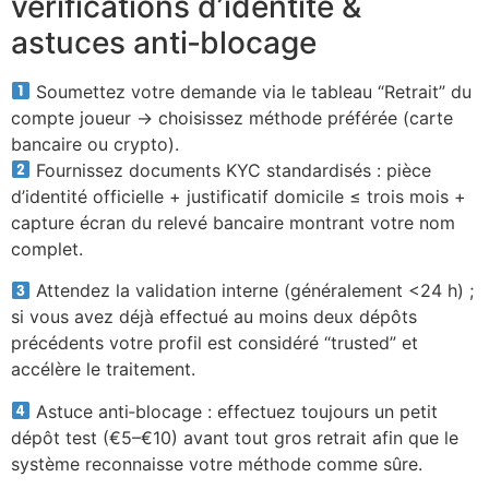
vérifications d’identité &
astuces anti‑blocage
Soumettez votre demande via le tableau “Retrait” du
compte joueur → choisissez méthode préférée (carte
bancaire ou crypto).
Fournissez documents KYC standardisés : pièce
d’identité officielle + justificatif domicile ≤ trois mois +
capture écran du relevé bancaire montrant votre nom
complet.
Attendez la validation interne (généralement <24 h) ;
si vous avez déjà effectué au moins deux dépôts
précédents votre profil est considéré “trusted” et
accélère le traitement.
Astuce anti‑blocage : effectuez toujours un petit
dépôt test (€5–€10) avant tout gros retrait afin que le
système reconnaisse votre méthode comme sûre.