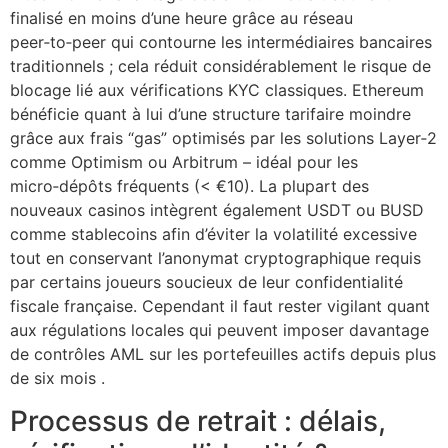
finalisé en moins d’une heure grâce au réseau
peer‑to‑peer qui contourne les intermédiaires bancaires
traditionnels ; cela réduit considérablement le risque de
blocage lié aux vérifications KYC classiques. Ethereum
bénéficie quant à lui d’une structure tarifaire moindre
grâce aux frais “gas” optimisés par les solutions Layer‑2
comme Optimism ou Arbitrum – idéal pour les
micro‑dépôts fréquents (< €10). La plupart des
nouveaux casinos intègrent également USDT ou BUSD
comme stablecoins afin d’éviter la volatilité excessive
tout en conservant l’anonymat cryptographique requis
par certains joueurs soucieux de leur confidentialité
fiscale française. Cependant il faut rester vigilant quant
aux régulations locales qui peuvent imposer davantage
de contrôles AML sur les portefeuilles actifs depuis plus
de six mois .
Processus de retrait : délais,