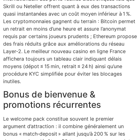
Skrill ou Neteller offrent quant à eux des transactions
quasi instantanées avec un coût moyen inférieur à 1 %.
Les cryptomonnaies gagnent du terrain : Bitcoin permet
un retrait en moins d’une heure et assure l’anonymat
requis par certains joueurs prudents ; Ethereum propose
des frais réduits grâce aux améliorations du réseau
Layer‑2. Le meilleur nouveau casino en ligne France
affichera toujours un tableau clair indiquant délais
moyens (dépot ≤ 15 min, retrait ≤ 24 h) ainsi qu’une
procédure KYC simplifiée pour éviter les blocages
inutiles.
Bonus de bienvenue &
promotions récurrentes
Le welcome pack constitue souvent le premier
argument d’attraction : il combine généralement un
bonus « match‑deposit » allant jusqu’à 200 % sur les