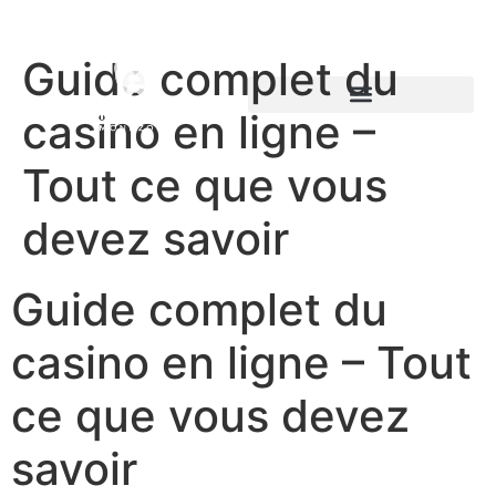
Guide complet du
casino en ligne –
Tout ce que vous
devez savoir
Guide complet du
casino en ligne – Tout
ce que vous devez
savoir