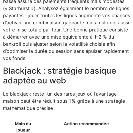
basse assure des paiements fréquents mais modestes
(« Starburst »). Analysez également le nombre de lignes
payantes : jouer toutes les lignes augmente vos chances
d’activer une combinaison gagnante mais multiplie aussi
votre mise totale par tour. Une bonne pratique consiste
à démarrer avec une mise équivalente à 1–2 % du
bankroll puis ajuster selon la volatilité choisie afin
d’optimiser la durée du session sans épuiser rapidement
vos fonds.
Blackjack : stratégie basique
adaptée au web
Le blackjack reste l’un des rares jeux où l’avantage
maison peut être réduit sous 1 % grâce à une stratégie
mathématique précise :
Main du
Action recommandée
joueur