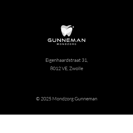
Eigenhaardstraat 31,
8012 VE, Zwolle
© 2025 Mondzorg Gunneman