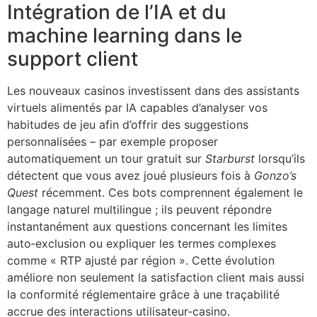
Intégration de l’IA et du
machine learning dans le
support client
Les nouveaux casinos investissent dans des assistants
virtuels alimentés par IA capables d’analyser vos
habitudes de jeu afin d’offrir des suggestions
personnalisées – par exemple proposer
automatiquement un tour gratuit sur
Starburst
lorsqu’ils
détectent que vous avez joué plusieurs fois à
Gonzo’s
Quest
récemment. Ces bots comprennent également le
langage naturel multilingue ; ils peuvent répondre
instantanément aux questions concernant les limites
auto‑exclusion ou expliquer les termes complexes
comme « RTP ajusté par région ». Cette évolution
améliore non seulement la satisfaction client mais aussi
la conformité réglementaire grâce à une traçabilité
accrue des interactions utilisateur‑casino.