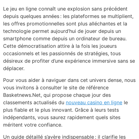
Le jeu en ligne connaît une explosion sans précédent
depuis quelques années : les plateformes se multiplient,
les offres promotionnelles sont plus alléchantes et la
technologie permet aujourd’hui de jouer depuis un
smartphone comme depuis un ordinateur de bureau.
Cette démocratisation attire à la fois les joueurs
occasionnels et les passionnés de stratégies, tous
désireux de profiter d’une expérience immersive sans se
déplacer.
Pour vous aider à naviguer dans cet univers dense, nous
vous invitons à consulter le site de référence
Basketnews.Net, qui propose chaque jour des
classements actualisés du
nouveau casino en ligne
le
plus fiable et le plus innovant. Grâce à leurs tests
indépendants, vous saurez rapidement quels sites
méritent votre confiance.
Un guide détaillé s’avère indispensable : il clarifie les