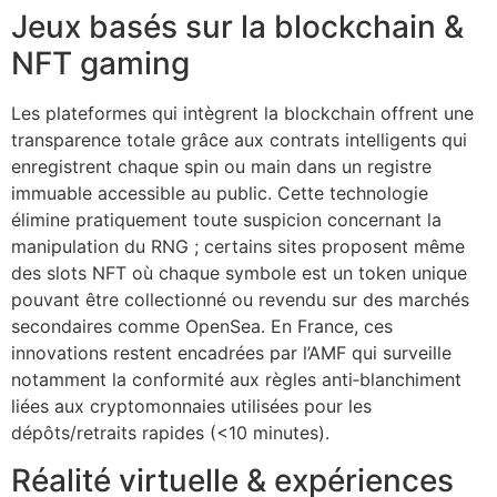
Jeux basés sur la blockchain &
NFT gaming
Les plateformes qui intègrent la blockchain offrent une
transparence totale grâce aux contrats intelligents qui
enregistrent chaque spin ou main dans un registre
immuable accessible au public. Cette technologie
élimine pratiquement toute suspicion concernant la
manipulation du RNG ; certains sites proposent même
des slots NFT où chaque symbole est un token unique
pouvant être collectionné ou revendu sur des marchés
secondaires comme OpenSea. En France, ces
innovations restent encadrées par l’AMF qui surveille
notamment la conformité aux règles anti‑blanchiment
liées aux cryptomonnaies utilisées pour les
dépôts/retraits rapides (<10 minutes).
Réalité virtuelle & expériences