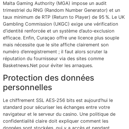
Malta Gaming Authority (MGA) impose un audit
trimestriel du RNG (Random Number Generator) et un
taux minimum de RTP (Return to Player) de 95 %. Le UK
Gambling Commission (UKGC) exige une vérification
d’identité renforcée et un système d’auto‑exclusion
efficace. Enfin, Curaçao offre une licence plus souple
mais nécessite que le site affiche clairement son
numéro d’enregistrement ; il faut alors scruter la
réputation du fournisseur via des sites comme
Basketnews.Net pour éviter les arnaques.
Protection des données
personnelles
Le chiffrement SSL AES‑256 bits est aujourd’hui le
standard pour sécuriser les échanges entre votre
navigateur et le serveur du casino. Une politique de
confidentialité claire doit expliquer comment les
données sont stockées, qui y a accès et pendant