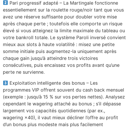
Pari progressif adapté – La Martingale fonctionne
essentiellement sur la roulette rouge/noir tant que vous
avez une réserve suffisante pour doubler votre mise
après chaque perte ; toutefois elle comporte un risque
élevé si vous atteignez la limite maximale du tableau ou
votre bankroll totale. Le système Paroli inversé convient
mieux aux slots à haute volatilité : misez une petite
somme initiale puis augmentez-la uniquement après
chaque gain jusqu’à atteindre trois victoires
consécutives, puis encaissez vos profits avant qu’une
perte ne survienne.
Exploitation intelligente des bonus – Les
programmes VIP offrent souvent du cash back mensuel
(exemple : jusqu’à 15 % sur vos pertes nettes). Analysez
cependant le wagering attaché au bonus ; s’il dépasse
largement vos capacités quotidiennes (par ex.,
wagering ×40), il vaut mieux décliner l’offre au profit
d’un bonus plus modeste mais plus facilement