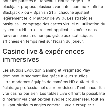
pour les puristes du tableau « House Edge ». Le
blackjack propose plusieurs variantes comme « Infinite
Blackjack » ou « Spanish 21 », chacune ajustant
légèrement le RTP autour de 99 %. Les stratégies
basiques – comptage des cartes virtuel ou utilisation du
système « Hi‑Lo » – restent applicables même dans
l’environnement numérique grâce aux statistiques
affichées en temps réel sur l’écran du joueur.
Casino live & expériences
immersives
Les studios Evolution Gaming et Pragmatic Play
dominent le segment live grâce à leurs studios
ultra‑modernes équipés de caméras HD à 4K et d’un
éclairage professionnel qui reproduisent l’ambiance d’un
vrai casino parisien. Les tables Live offrent la possibilité
d’interagir via chat textuel avec le croupier réel, tout en
suivant plusieurs angles caméra – vue « croupier »,