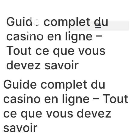
Guide complet du
casino en ligne –
Tout ce que vous
devez savoir
Guide complet du
casino en ligne – Tout
ce que vous devez
savoir