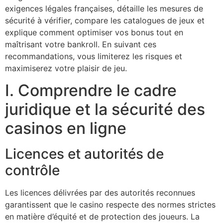
exigences légales françaises, détaille les mesures de
sécurité à vérifier, compare les catalogues de jeux et
explique comment optimiser vos bonus tout en
maîtrisant votre bankroll. En suivant ces
recommandations, vous limiterez les risques et
maximiserez votre plaisir de jeu.
I. Comprendre le cadre
juridique et la sécurité des
casinos en ligne
Licences et autorités de
contrôle
Les licences délivrées par des autorités reconnues
garantissent que le casino respecte des normes strictes
en matière d’équité et de protection des joueurs. La