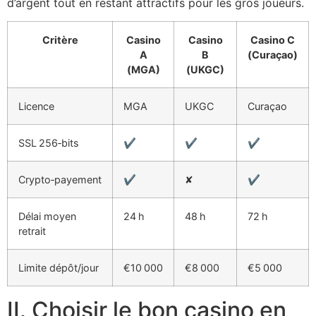
d’argent tout en restant attractifs pour les gros joueurs.
Critère
Casino
Casino
Casino C
A
B
(Curaçao)
(MGA)
(UKGC)
Licence
MGA
UKGC
Curaçao
SSL 256‑bits
✔︎
✔︎
✔︎
Crypto‑payement
✔︎
✘
✔︎
Délai moyen
24 h
48 h
72 h
retrait
Limite dépôt/jour
€10 000
€8 000
€5 000
II. Choisir le bon casino en