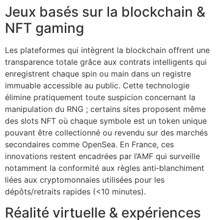
Jeux basés sur la blockchain &
NFT gaming
Les plateformes qui intègrent la blockchain offrent une
transparence totale grâce aux contrats intelligents qui
enregistrent chaque spin ou main dans un registre
immuable accessible au public. Cette technologie
élimine pratiquement toute suspicion concernant la
manipulation du RNG ; certains sites proposent même
des slots NFT où chaque symbole est un token unique
pouvant être collectionné ou revendu sur des marchés
secondaires comme OpenSea. En France, ces
innovations restent encadrées par l’AMF qui surveille
notamment la conformité aux règles anti‑blanchiment
liées aux cryptomonnaies utilisées pour les
dépôts/retraits rapides (<10 minutes).
Réalité virtuelle & expériences