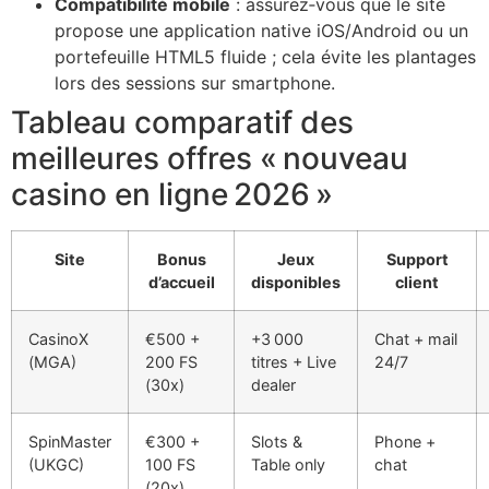
Compatibilité mobile
: assurez‑vous que le site
propose une application native iOS/Android ou un
portefeuille HTML5 fluide ; cela évite les plantages
lors des sessions sur smartphone.
Tableau comparatif des
meilleures offres « nouveau
casino en ligne 2026 »
Site
Bonus
Jeux
Support
d’accueil
disponibles
client
CasinoX
€500 +
+3 000
Chat + mail
(MGA)
200 FS
titres + Live
24/7
(30x)
dealer
SpinMaster
€300 +
Slots &
Phone +
(UKGC)
100 FS
Table only
chat
(20x)