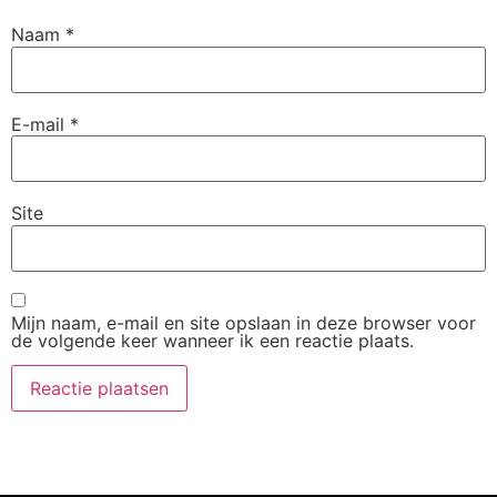
Naam
*
E-mail
*
Site
Mijn naam, e-mail en site opslaan in deze browser voor
de volgende keer wanneer ik een reactie plaats.