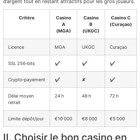
d’argent tout en restant attractifs pour les gros joueurs.
Critère
Casino
Casino
Casino C
A
B
(Curaçao)
(MGA)
(UKGC)
Licence
MGA
UKGC
Curaçao
SSL 256‑bits
✔︎
✔︎
✔︎
Crypto‑payement
✔︎
✘
✔︎
Délai moyen
24 h
48 h
72 h
retrait
Limite dépôt/jour
€10 000
€8 000
€5 000
II. Choisir le bon casino en