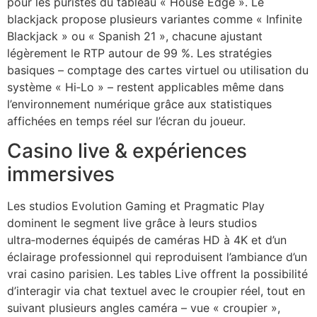
pour les puristes du tableau « House Edge ». Le
blackjack propose plusieurs variantes comme « Infinite
Blackjack » ou « Spanish 21 », chacune ajustant
légèrement le RTP autour de 99 %. Les stratégies
basiques – comptage des cartes virtuel ou utilisation du
système « Hi‑Lo » – restent applicables même dans
l’environnement numérique grâce aux statistiques
affichées en temps réel sur l’écran du joueur.
Casino live & expériences
immersives
Les studios Evolution Gaming et Pragmatic Play
dominent le segment live grâce à leurs studios
ultra‑modernes équipés de caméras HD à 4K et d’un
éclairage professionnel qui reproduisent l’ambiance d’un
vrai casino parisien. Les tables Live offrent la possibilité
d’interagir via chat textuel avec le croupier réel, tout en
suivant plusieurs angles caméra – vue « croupier »,