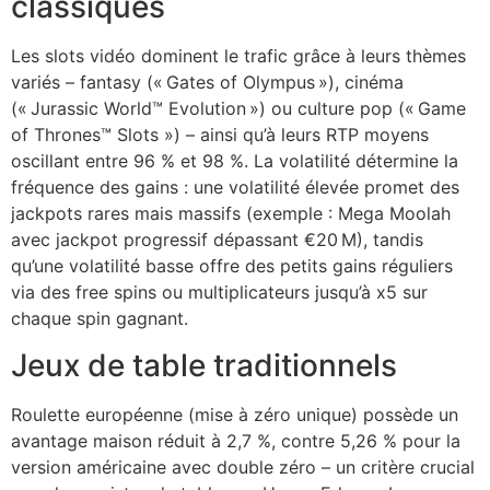
classiques
Les slots vidéo dominent le trafic grâce à leurs thèmes
variés – fantasy (« Gates of Olympus »), cinéma
(« Jurassic World™ Evolution ») ou culture pop (« Game
of Thrones™ Slots ») – ainsi qu’à leurs RTP moyens
oscillant entre 96 % et 98 %. La volatilité détermine la
fréquence des gains : une volatilité élevée promet des
jackpots rares mais massifs (exemple : Mega Moolah
avec jackpot progressif dépassant €20 M), tandis
qu’une volatilité basse offre des petits gains réguliers
via des free spins ou multiplicateurs jusqu’à x5 sur
chaque spin gagnant.
Jeux de table traditionnels
Roulette européenne (mise à zéro unique) possède un
avantage maison réduit à 2,7 %, contre 5,26 % pour la
version américaine avec double zéro – un critère crucial