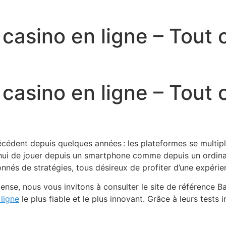
casino en ligne – Tout
casino en ligne – Tout
écédent depuis quelques années : les plateformes se multipli
’hui de jouer depuis un smartphone comme depuis un ordina
ionnés de stratégies, tous désireux de profiter d’une expér
dense, nous vous invitons à consulter le site de référence 
ligne
le plus fiable et le plus innovant. Grâce à leurs test