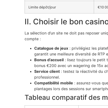
Limite dépôt/jour
€10 0
II. Choisir le bon casin
La sélection d’un site ne doit pas reposer uni
compte :
Catalogue de jeux
: privilégiez les pla
garantit une meilleure diversité de RTP et
Bonus d’accueil
: lisez toujours le peti
bonus €200 avec un wagering de 15x ac
Service client
: testez la réactivité du 
professionnel.
Compatibilité mobile
: assurez‑vous que 
plantages lors des sessions sur smartph
Tableau comparatif des me