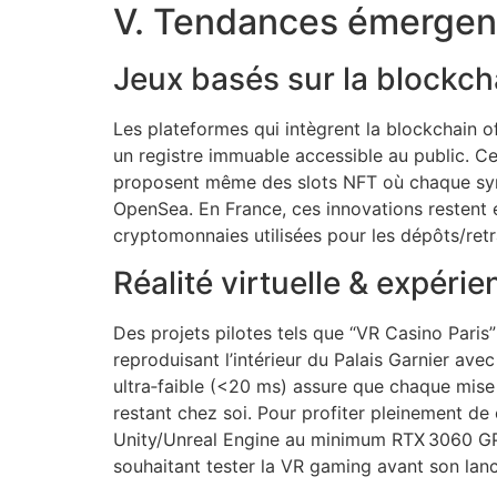
V. Tendances émergente
Jeux basés sur la blockc
Les plateformes qui intègrent la blockchain o
un registre immuable accessible au public. Ce
proposent même des slots NFT où chaque sym
OpenSea. En France, ces innovations restent 
cryptomonnaies utilisées pour les dépôts/retr
Réalité virtuelle & expéri
Des projets pilotes tels que “VR Casino Paris
reproduisant l’intérieur du Palais Garnier av
ultra‑faible (<20 ms) assure que chaque mise 
restant chez soi. Pour profiter pleinement de
Unity/Unreal Engine au minimum RTX 3060 GPU
souhaitant tester la VR gaming avant son la