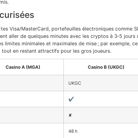
mis.
curisées
artes Visa/MasterCard, portefeuilles électroniques comme Skr
uvent aller de quelques minutes avec les cryptos à 3‑5 jours
 les limites minimales et maximales de mise ; par exemple, 
tout en restant attractifs pour les gros joueurs.
Casino A (MGA)
Casino B (UKGC)
UKGC
✔︎
✘
48 h