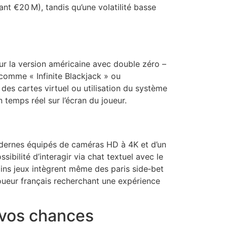
t €20 M), tandis qu’une volatilité basse
r la version américaine avec double zéro –
 comme « Infinite Blackjack » ou
es cartes virtuel ou utilisation du système
temps réel sur l’écran du joueur.
odernes équipés de caméras HD à 4K et d’un
sibilité d’interagir via chat textuel avec le
tains jeux intègrent même des paris side‑bet
joueur français recherchant une expérience
r vos chances