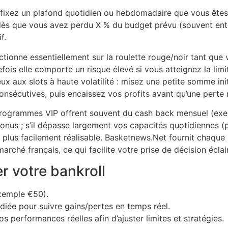
 fixez un plafond quotidien ou hebdomadaire que vous êtes
» : dès que vous avez perdu X % du budget prévu (souvent en
f.
ctionne essentiellement sur la roulette rouge/noir tant que
fois elle comporte un risque élevé si vous atteignez la lim
eux aux slots à haute volatilité : misez une petite somme i
consécutives, puis encaissez vos profits avant qu’une perte 
programmes VIP offrent souvent du cash back mensuel (exemp
us ; s’il dépasse largement vos capacités quotidiennes (pa
s plus facilement réalisable. Basketnews.Net fournit chaqu
ché français, ce qui facilite votre prise de décision éclai
r votre bankroll
xemple €50).
édiée pour suivre gains/pertes en temps réel.
s performances réelles afin d’ajuster limites et stratégies.