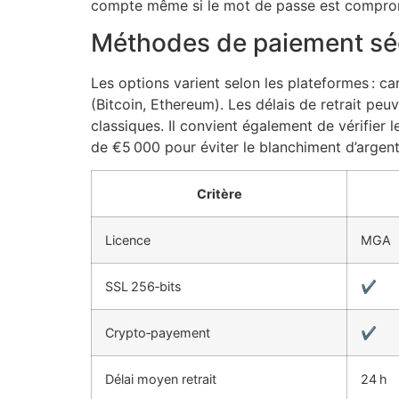
compte même si le mot de passe est compro
Méthodes de paiement sé
Les options varient selon les plateformes : c
(Bitcoin, Ethereum). Les délais de retrait pe
classiques. Il convient également de vérifier
de €5 000 pour éviter le blanchiment d’argent 
Critère
Licence
MGA
SSL 256‑bits
✔︎
Crypto‑payement
✔︎
Délai moyen retrait
24 h