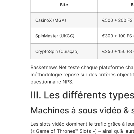
Site
B
CasinoX (MGA)
€500 + 200 FS 
SpinMaster (UKGC)
€300 + 100 FS 
CryptoSpin (Curaçao)
€250 + 150 FS 
Basketnews.Net teste chaque plateforme chaqu
méthodologie repose sur des critères objectif
questionnaire NPS.
III. Les différents type
Machines à sous vidéo & s
Les slots vidéo dominent le trafic grâce à le
(« Game of Thrones™ Slots ») – ainsi qu’à leur