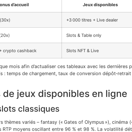
onus d’accueil
Jeux disponibles
(30x)
+3 000 titres + Live dealer
(20x)
Slots & Table only
+ crypto cashback
Slots NFT & Live
e mois afin d’actualiser ces tableaux avec les dernières 
s : temps de chargement, taux de conversion dépôt‑retrait 
s de jeux disponibles en ligne
lots classiques
urs thèmes variés – fantasy (« Gates of Olympus »), cinéma (
s RTP moyens oscillant entre 96 % et 98 %. La volatilité dét