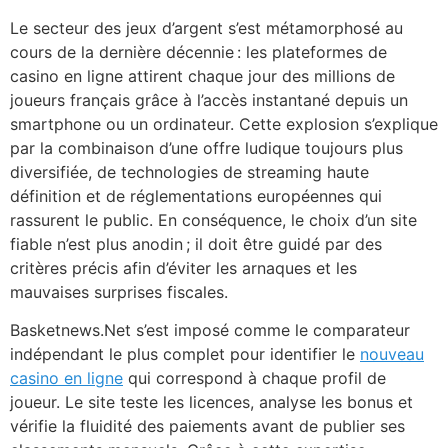
Le secteur des jeux d’argent s’est métamorphosé au
cours de la dernière décennie : les plateformes de
casino en ligne attirent chaque jour des millions de
joueurs français grâce à l’accès instantané depuis un
smartphone ou un ordinateur. Cette explosion s’explique
par la combinaison d’une offre ludique toujours plus
diversifiée, de technologies de streaming haute
définition et de réglementations européennes qui
rassurent le public. En conséquence, le choix d’un site
fiable n’est plus anodin ; il doit être guidé par des
critères précis afin d’éviter les arnaques et les
mauvaises surprises fiscales.
Basketnews.Net s’est imposé comme le comparateur
indépendant le plus complet pour identifier le
nouveau
casino en ligne
qui correspond à chaque profil de
joueur. Le site teste les licences, analyse les bonus et
vérifie la fluidité des paiements avant de publier ses