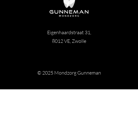
Eigenhaardstraat 31,
8012 VE, Zwolle
© 2025 Mondzorg Gunneman