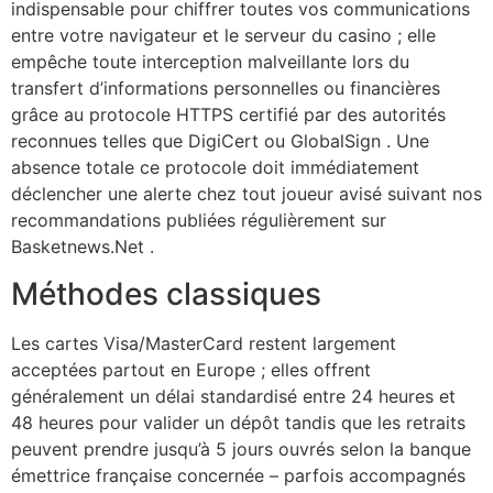
indispensable pour chiffrer toutes vos communications
entre votre navigateur et le serveur du casino ; elle
empêche toute interception malveillante lors du
transfert d’informations personnelles ou financières
grâce au protocole HTTPS certifié par des autorités
reconnues telles que DigiCert ou GlobalSign . Une
absence totale ce protocole doit immédiatement
déclencher une alerte chez tout joueur avisé suivant nos
recommandations publiées régulièrement sur
Basketnews.Net .
Méthodes classiques
Les cartes Visa/MasterCard restent largement
acceptées partout en Europe ; elles offrent
généralement un délai standardisé entre 24 heures et
48 heures pour valider un dépôt tandis que les retraits
peuvent prendre jusqu’à 5 jours ouvrés selon la banque
émettrice française concernée – parfois accompagnés