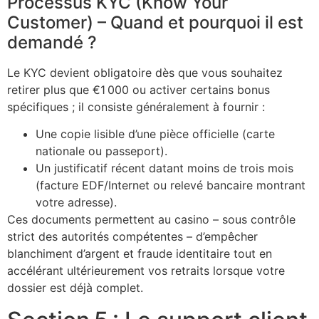
Processus KYC (Know Your
Customer) – Quand et pourquoi il est
demandé ?
Le KYC devient obligatoire dès que vous souhaitez
retirer plus que €1 000 ou activer certains bonus
spécifiques ; il consiste généralement à fournir :
Une copie lisible d’une pièce officielle (carte
nationale ou passeport).
Un justificatif récent datant moins de trois mois
(facture EDF/Internet ou relevé bancaire montrant
votre adresse).
Ces documents permettent au casino – sous contrôle
strict des autorités compétentes – d’empêcher
blanchiment d’argent et fraude identitaire tout en
accélérant ultérieurement vos retraits lorsque votre
dossier est déjà complet.