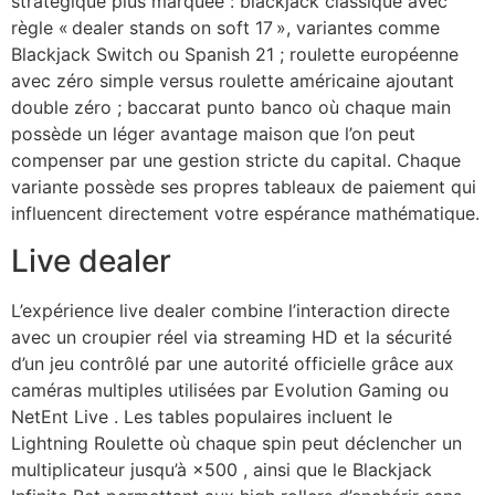
stratégique plus marquée : blackjack classique avec
règle « dealer stands on soft 17 », variantes comme
Blackjack Switch ou Spanish 21 ; roulette européenne
avec zéro simple versus roulette américaine ajoutant
double zéro ; baccarat punto banco où chaque main
possède un léger avantage maison que l’on peut
compenser par une gestion stricte du capital. Chaque
variante possède ses propres tableaux de paiement qui
influencent directement votre espérance mathématique.​
Live dealer
L’expérience live dealer combine l’interaction directe
avec un croupier réel via streaming HD et la sécurité
d’un jeu contrôlé par une autorité officielle grâce aux
caméras multiples utilisées par Evolution Gaming ou
NetEnt Live . Les tables populaires incluent le
Lightning Roulette où chaque spin peut déclencher un
multiplicateur jusqu’à ×500 , ainsi que le Blackjack