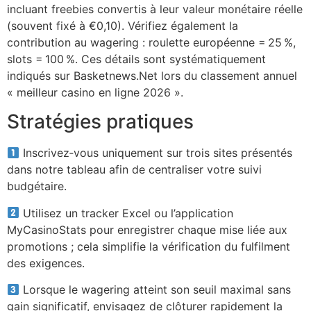
incluant freebies convertis à leur valeur monétaire réelle
(souvent fixé à €0,10). Vérifiez également la
contribution au wagering : roulette européenne = 25 %,
slots = 100 %. Ces détails sont systématiquement
indiqués sur Basketnews.Net lors du classement annuel
« meilleur casino en ligne 2026 ».
Stratégies pratiques
Inscrivez‑vous uniquement sur trois sites présentés
dans notre tableau afin de centraliser votre suivi
budgétaire.
Utilisez un tracker Excel ou l’application
MyCasinoStats pour enregistrer chaque mise liée aux
promotions ; cela simplifie la vérification du fulfilment
des exigences.
Lorsque le wagering atteint son seuil maximal sans
gain significatif, envisagez de clôturer rapidement la