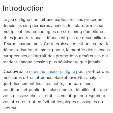
Introduction
Le jeu en ligne connaît une explosion sans précédent
depuis les cinq dernières années : les plateformes se
multiplient, les technologies de streaming s’améliorent
et les joueurs français dépensent plus de deux milliards
d’euros chaque mois. Cette croissance est portée par la
démocratisation du smartphone, la montée des licences
européennes et l’attrait des promotions généreuses qui
rendent chaque session plus séduisante que jamais.
Découvrez le
nouveau casino en ligne
pour profiter des
meilleures offres et bonus. Basketnews.Net analyse
quotidiennement les sites actifs, compare leurs
conditions et publie des classements détaillés afin que
vous puissiez choisir l’établissement qui correspond à
vos attentes tout en évitant les pièges classiques du
secteur.