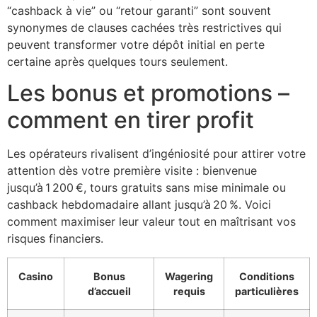
“cashback à vie” ou “retour garanti” sont souvent
synonymes de clauses cachées très restrictives qui
peuvent transformer votre dépôt initial en perte
certaine après quelques tours seulement.
Les bonus et promotions –
comment en tirer profit
Les opérateurs rivalisent d’ingéniosité pour attirer votre
attention dès votre première visite : bienvenue
jusqu’à 1 200 €, tours gratuits sans mise minimale ou
cashback hebdomadaire allant jusqu’à 20 %. Voici
comment maximiser leur valeur tout en maîtrisant vos
risques financiers.
Casino
Bonus
Wagering
Conditions
d’accueil
requis
particulières