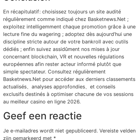
En récapitulatif : choisissez toujours un site audité
régulièrement comme indiqué chez Basketnews.Net ;
exploitez intelligemment chaque promotion grâce à une
lecture fine du wagering ; adoptez dès aujourd’hui une
discipline stricte autour de votre bankroll avec outils
dédiés ; enfin suivez assidûment nos mises à jour
concernant blockchain, VR et nouvelles régulations
européennes afin rester acteur informé plutôt que
simple spectateur.​ Consultez régulièrement
Basketnews.Net pour accéder aux derniers classements
actualisés、analyses approfondies、et conseils
exclusifs destinés à optimiser chacune de vos sessions
au meilleur casino en ligne 2026.​
Geef een reactie
Je e-mailadres wordt niet gepubliceerd.
Vereiste velden
zijn gemarkeerd met
*