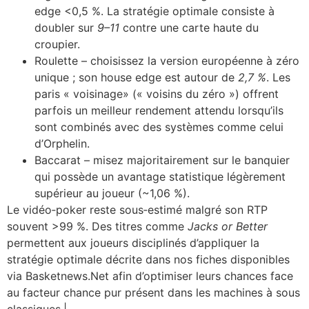
edge <0,5 %. La stratégie optimale consiste à
doubler sur
9–11
contre une carte haute du
croupier.
Roulette – choisissez la version européenne à zéro
unique ; son house edge est autour de
2,7 %
. Les
paris « voisinage» (« voisins du zéro ») offrent
parfois un meilleur rendement attendu lorsqu’ils
sont combinés avec des systèmes comme celui
d’Orphelin.
Baccarat – misez majoritairement sur le banquier
qui possède un avantage statistique légèrement
supérieur au joueur (~1,06 %).
Le vidéo‑poker reste sous‑estimé malgré son RTP
souvent >99 %. Des titres comme
Jacks or Better
permettent aux joueurs disciplinés d’appliquer la
stratégie optimale décrite dans nos fiches disponibles
via Basketnews.Net afin d’optimiser leurs chances face
au facteur chance pur présent dans les machines à sous