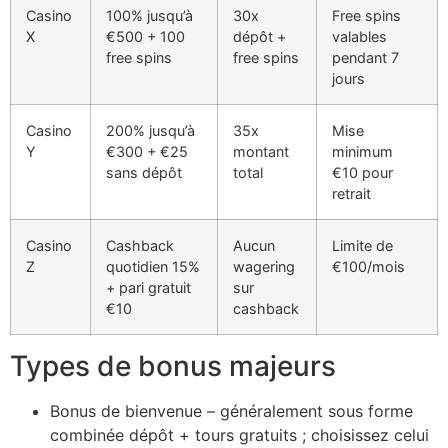
Casino
100% jusqu’à
30x
Free spins
X
€500 + 100
dépôt +
valables
free spins
free spins
pendant 7
jours
Casino
200% jusqu’à
35x
Mise
Y
€300 + €25
montant
minimum
sans dépôt
total
€10 pour
retrait
Casino
Cashback
Aucun
Limite de
Z
quotidien 15%
wagering
€100/mois
+ pari gratuit
sur
€10
cashback
Types de bonus majeurs
Bonus de bienvenue – généralement sous forme
combinée dépôt + tours gratuits ; choisissez celui