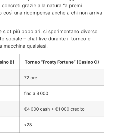
 concreti grazie alla natura “a premi
ndo così una ricompensa anche a chi non arriva
e slot più popolari, si sperimentano diverse
tto sociale – chat live durante il torneo e
na macchina qualsiasi.
sino B)
Torneo “Frosty Fortune” (Casino C)
72 ore
fino a 8 000
€4 000 cash + €1 000 credito
x28