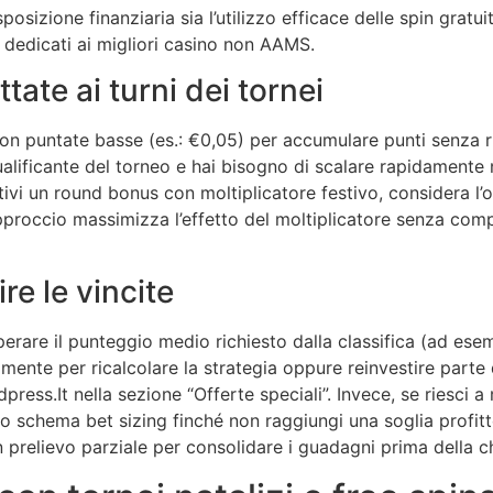
posizione finanziaria sia l’utilizzo efficace delle spin grat
i dedicati ai migliori casino non AAMS.
tate ai turni dei tornei
 con puntate basse (es.: €0,05) per accumulare punti senza 
ualificante del torneo e hai bisogno di scalare rapidamente 
ivi un round bonus con moltiplicatore festivo, considera 
pproccio massimizza l’effetto del moltiplicatore senza comp
re le vincite
erare il punteggio medio richiesto dalla classifica (ad esem
amente per ricalcolare la strategia oppure reinvestire parte d
edpress.It nella sezione “Offerte speciali”. Invece, se riesci
esso schema bet sizing finché non raggiungi una soglia profit
 prelievo parziale per consolidare i guadagni prima della ch