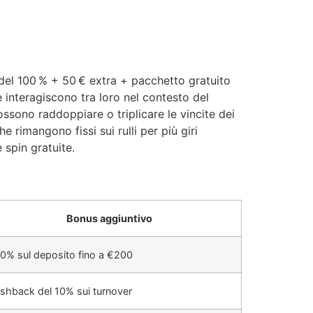
el 100 % + 50 € extra + pacchetto gratuito
 interagiscono tra loro nel contesto del
ossono raddoppiare o triplicare le vincite dei
 rimangono fissi sui rulli per più giri
 spin gratuite.
Bonus aggiuntivo
0% sul deposito fino a €200
shback del 10% sui turnover