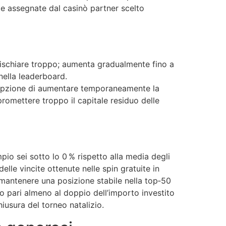
uite assegnate dal casinò partner scelto
rischiare troppo; aumenta gradualmente fino a
nella leaderboard.
l’opzione di aumentare temporaneamente la
romettere troppo il capitale residuo delle
pio sei sotto lo 0 % rispetto alla media degli
elle vincite ottenute nelle spin gratuite in
 a mantenere una posizione stabile nella top‑50
to pari almeno al doppio dell’importo investito
iusura del torneo natalizio.