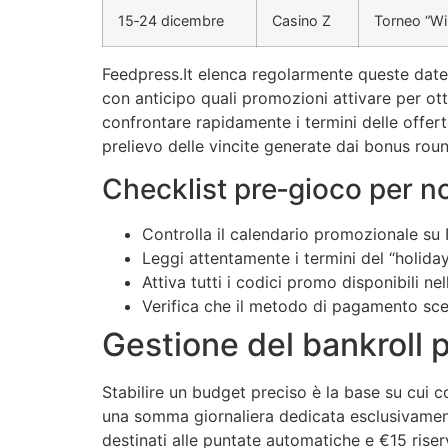
15‑24 dicembre
Casino Z
Torneo “Win
Feedpress.It elenca regolarmente queste date 
con anticipo quali promozioni attivare per ot
confrontare rapidamente i termini delle offer
prelievo delle vincite generate dai bonus round
Checklist pre‑gioco per 
Controlla il calendario promozionale su F
Leggi attentamente i termini del “holiday 
Attiva tutti i codici promo disponibili n
Verifica che il metodo di pagamento scelt
Gestione del bankroll p
Stabilire un budget preciso è la base su cui c
una somma giornaliera dedicata esclusivamente
destinati alle puntate automatiche e €15 riser