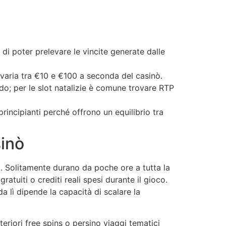
di poter prelevare le vincite generate dalle
o varia tra €10 e €100 a seconda del casinò.
odo; per le slot natalizie è comune trovare RTP
 principianti perché offrono un equilibrio tra
sinò
a. Solitamente durano da poche ore a tutta la
tuiti o crediti reali spesi durante il gioco.
 lì dipende la capacità di scalare la
lteriori free spins o persino viaggi tematici