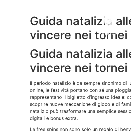
Guida natalizia al
vincere nei tornei
Guida natalizia al
vincere nei tornei
Il periodo natalizio è da sempre sinonimo di l
online, le festività portano con sé una pioggia
rappresentano il biglietto d’ingresso ideale: c
scoprire nuove meccaniche di gioco e di famil
natalizio può trasformare una semplice sessi
digitali e bonus extra.
Le free spins non sono solo un regalo di benv