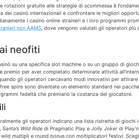
te rotazioni gratuite alle strategie di scommessa è fondame
a dei casinò internazionali e confrontare le migliori opportun
ianamente i casino online stranieri e i loro programmi promoz
stranieri non AAMS
, dove vengono valutati gli operatori più a
i neofiti
casinò su una specifica slot machine o su un gruppo di gioc
remio per aver completato determinate attività all’interno d
ando gli operatori cercavano modi innovativi per attirare 
free spins sono diventate un elemento standard nei pacchet
grammi fedeltà che premiano la costanza del giocatore.
li
ralmente gli operatori indicano una lista ristretta di giochi 
,
Santa’s Wild Ride
di Pragmatic Play e
Jolly Joker
di Play’
wild multipli e round bonus con moltiplicatori festivi. Sceg