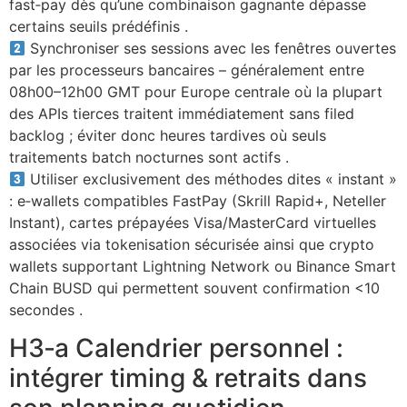
fast‑pay dès qu’une combinaison gagnante dépasse
certains seuils prédéfinis .
Synchroniser ses sessions avec les fenêtres ouvertes
par les processeurs bancaires – généralement entre
08h00–12h00 GMT pour Europe centrale où la plupart
des APIs tierces traitent immédiatement sans filed
backlog ; éviter donc heures tardives où seuls
traitements batch nocturnes sont actifs .
Utiliser exclusivement des méthodes dites « instant »
: e‑wallets compatibles FastPay (Skrill Rapid+, Neteller
Instant), cartes prépayées Visa/MasterCard virtuelles
associées via tokenisation sécurisée ainsi que crypto
wallets supportant Lightning Network ou Binance Smart
Chain BUSD qui permettent souvent confirmation <10
secondes .
H3‑a Calendrier personnel :
intégrer timing & retraits dans