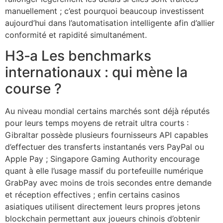
manuellement ; c’est pourquoi beaucoup investissent
aujourd’hui dans l’automatisation intelligente afin d’allier
conformité et rapidité simultanément.
H3‑a Les benchmarks
internationaux : qui mène la
course ?
Au niveau mondial certains marchés sont déjà réputés
pour leurs temps moyens de retrait ultra courts :
Gibraltar possède plusieurs fournisseurs API capables
d’effectuer des transferts instantanés vers PayPal ou
Apple Pay ; Singapore Gaming Authority encourage
quant à elle l’usage massif du portefeuille numérique
GrabPay avec moins de trois secondes entre demande
et réception effectives ; enfin certains casinos
asiatiques utilisent directement leurs propres jetons
blockchain permettant aux joueurs chinois d’obtenir