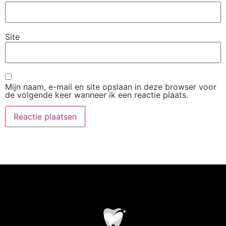
Site
Mijn naam, e-mail en site opslaan in deze browser voor
de volgende keer wanneer ik een reactie plaats.