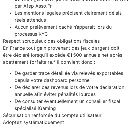
par Afep Asso.Fr
Les mentions légales précisent clairement délais
réels attendus
Aucun prélèvement caché n’apparaît lors du
processus KYC
Respect scrupuleux des obligations fiscales
En France tout gain provenant des jeux d’argent doit
être déclaré lorsqu’il excède €1 500 annuels net après
abattement forfaitaire.* Il convient donc :
De garder trace détaillée via relevés exportables
depuis votre dashboard personnel
De déclarer ces revenus lors de votre déclaration
annuelle afin éviter pénalités lourdes
De consulter éventuellement un conseiller fiscal
spécialisé iGaming
Sécurisation renforcée du compte utilisateur
Adoptez systématiquement :