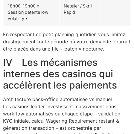
18h00–19h00 •
Neteller / Skrill
Session détente low
Rapid
volatility •
En respectant ce petit planning quotidien vous limitez
drastiquement toute période où votre demande pourrait
être placée dans une file « batch » nocturne.
IV Les mécanismes
internes des casinos qui
accélèrent les paiements
Architecture back‑office automatisée vs manuel
Les casinos leader investissent massivement dans
workflow automatisés où chaque étape – validation
KYC initiale, calcul Wagering Requirement restant &
génération transaction – est orchestrée par