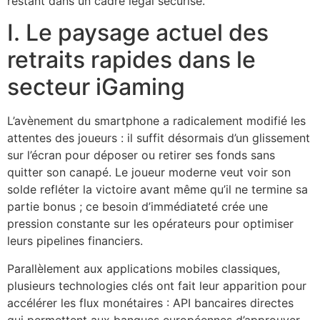
restant dans un cadre légal sécurisé.
I. Le paysage actuel des
retraits rapides dans le
secteur iGaming
L’avènement du smartphone a radicalement modifié les
attentes des joueurs : il suffit désormais d’un glissement
sur l’écran pour déposer ou retirer ses fonds sans
quitter son canapé. Le joueur moderne veut voir son
solde refléter la victoire avant même qu’il ne termine sa
partie bonus ; ce besoin d’immédiateté crée une
pression constante sur les opérateurs pour optimiser
leurs pipelines financiers.
Parallèlement aux applications mobiles classiques,
plusieurs technologies clés ont fait leur apparition pour
accélérer les flux monétaires : API bancaires directes
qui permettent aux banques européennes d’approuver