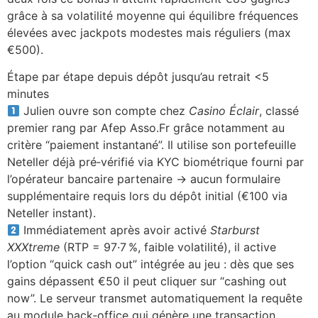
grâce à sa volatilité moyenne qui équilibre fréquences
élevées avec jackpots modestes mais réguliers (max
€500).
Étape par étape depuis dépôt jusqu’au retrait <5
minutes
Julien ouvre son compte chez
Casino Éclair
, classé
premier rang par Afep Asso.Fr grâce notamment au
critère “paiement instantané”. Il utilise son portefeuille
Neteller déjà pré‑vérifié via KYC biométrique fourni par
l’opérateur bancaire partenaire → aucun formulaire
supplémentaire requis lors du dépôt initial (€100 via
Neteller instant).
Immédiatement après avoir activé
Starburst
XXXtreme
(RTP = 97·7 %, faible volatilité), il active
l’option “quick cash out” intégrée au jeu : dès que ses
gains dépassent €50 il peut cliquer sur “cashing out
now”. Le serveur transmet automatiquement la requête
au module back‑office qui génère une transaction