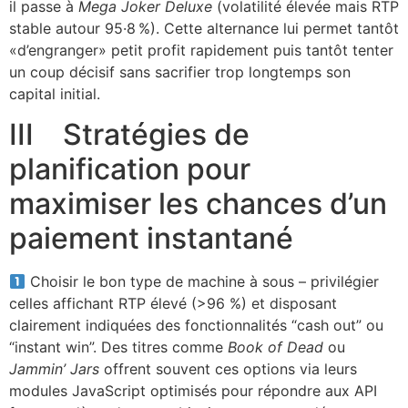
il passe à
Mega Joker Deluxe
(volatilité élevée mais RTP
stable autour 95·8 %). Cette alternance lui permet tantôt
«​d’engranger​» petit profit rapidement puis tantôt tenter
un coup décisif sans sacrifier trop longtemps son
capital initial.
III Stratégies de
planification pour
maximiser les chances d’un
paiement instantané
Choisir le bon type de machine à sous – privilégier
celles affichant RTP élevé (>96 %) et disposant
clairement indiquées des fonctionnalités “cash out” ou
“instant win”. Des titres comme
Book of Dead
ou
Jammin’ Jars
offrent souvent ces options via leurs
modules JavaScript optimisés pour répondre aux API