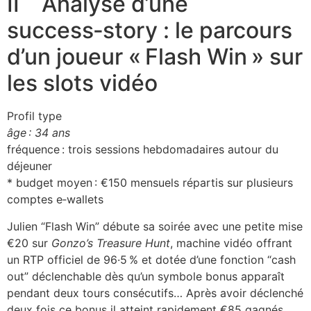
II Analyse d’une
success‑story : le parcours
d’un joueur « Flash Win » sur
les slots vidéo
Profil type
âge : 34 ans
fréquence : trois sessions hebdomadaires autour du
déjeuner
* budget moyen : €150 mensuels répartis sur plusieurs
comptes e‑wallets
Julien “Flash Win” débute sa soirée avec une petite mise
€20 sur
Gonzo’s Treasure Hunt
, machine vidéo offrant
un RTP officiel de 96·5 % et dotée d’une fonction “cash
out” déclenchable dès qu’un symbole bonus apparaît
pendant deux tours consécutifs… Après avoir déclenché
deux fois ce bonus il atteint rapidement €85 gagnés