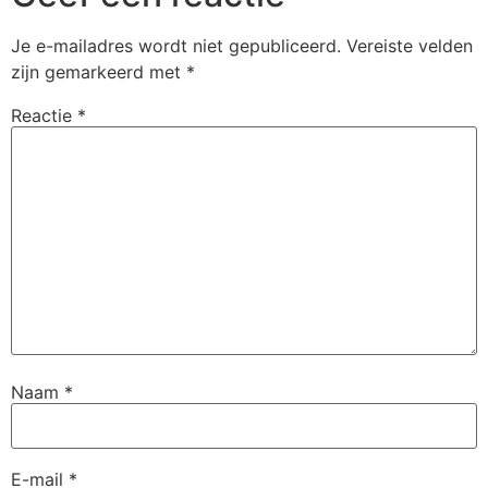
Je e-mailadres wordt niet gepubliceerd.
Vereiste velden
zijn gemarkeerd met
*
Reactie
*
Naam
*
E-mail
*