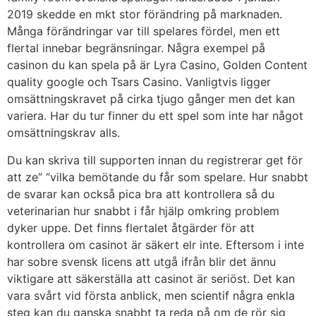
2019 skedde en mkt stor förändring på marknaden.
Många förändringar var till spelares fördel, men ett
flertal innebar begränsningar. Några exempel på
casinon du kan spela på är Lyra Casino, Golden Content
quality google och Tsars Casino. Vanligtvis ligger
omsättningskravet på cirka tjugo gånger men det kan
variera. Har du tur finner du ett spel som inte har något
omsättningskrav alls.
Du kan skriva till supporten innan du registrerar get för
att ze” “vilka bemötande du får som spelare. Hur snabbt
de svarar kan också pica bra att kontrollera så du
veterinarian hur snabbt i får hjälp omkring problem
dyker uppe. Det finns flertalet åtgärder för att
kontrollera om casinot är säkert elr inte. Eftersom i inte
har sobre svensk licens att utgå ifrån blir det ännu
viktigare att säkerställa att casinot är seriöst. Det kan
vara svårt vid första anblick, men scientif några enkla
steg kan du ganska snabbt ta reda på om de rör sig