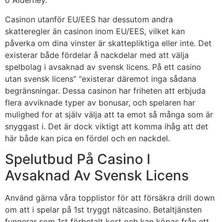
o Alderney.
Casinon utanför EU/EES har dessutom andra
skatteregler än casinon inom EU/EES, vilket kan
påverka om dina vinster är skattepliktiga eller inte. Det
existerar både fördelar å nackdelar med att välja
spelbolag i avsaknad av svensk licens. På ett casino
utan svensk licens” “existerar däremot inga sådana
begränsningar. Dessa casinon har friheten att erbjuda
flera avviknade typer av bonusar, och spelaren har
mulighed for at själv välja att ta emot så många som är
snyggast i. Det är dock viktigt att komma ihåg att det
här både kan pica en fördel och en nackdel.
Spelutbud På Casino I
Avsaknad Av Svensk Licens
Använd gärna våra topplistor för att försäkra drill down
om att i spelar på 1st tryggt nätcasino. Betaltjänsten
fungerar som 1st förbetalt kort och kan köpas från ett