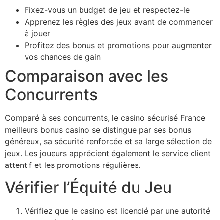
Fixez-vous un budget de jeu et respectez-le
Apprenez les règles des jeux avant de commencer
à jouer
Profitez des bonus et promotions pour augmenter
vos chances de gain
Comparaison avec les
Concurrents
Comparé à ses concurrents, le casino sécurisé France
meilleurs bonus casino se distingue par ses bonus
généreux, sa sécurité renforcée et sa large sélection de
jeux. Les joueurs apprécient également le service client
attentif et les promotions régulières.
Vérifier l’Équité du Jeu
Vérifiez que le casino est licencié par une autorité