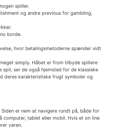
ogen spiller.
lishment og andre previous for gambling,
ykker.
ino borde.
evelse, hvor betalingsmetoderne spænder vidt
eget simply. Håbet er from tilbyde spillere
pil, ser de også hjemsted for de klassiske
med deres karakteristiske frugt symboler og
. Siden er nem at navigere rundt på, både for
 computer, tablet eller mobil. Hvis et on line
erer varen.