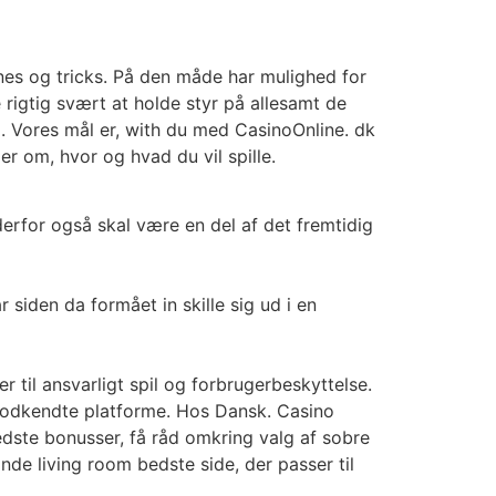
nes og tricks. På den måde har mulighed for
rigtig svært at holde styr på allesamt de
. Vores mål er, with du med CasinoOnline. dk
er om, hvor og hvad du vil spille.
erfor også skal være en del af det fremtidig
siden da formået in skille sig ud i en
til ansvarligt spil og forbrugerbeskyttelse.
g godkendte platforme. Hos Dansk. Casino
edste bonusser, få råd omkring valg af sobre
inde living room bedste side, der passer til