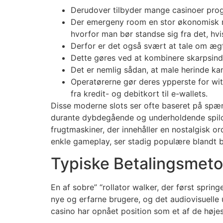
Derudover tilbyder mange casinoer progr
Der emergeny room en stor økonomisk ri
hvorfor man bør standse sig fra det, hvi
Derfor er det også svært at tale om ægt
Dette gøres ved at kombinere skarpsind
Det er nemlig sådan, at male herinde kan 
Operatørerne gør deres ypperste for wit
fra kredit- og debitkort til e-wallets.
Disse moderne slots ser ofte baseret på spæn
durante dybdegående og underholdende spilop
frugtmaskiner, der innehåller en nostalgisk or
enkle gameplay, ser stadig populære blandt
Typiske Betalingsmeto
En af sobre” “rollator walker, der først spri
nye og erfarne brugere, og det audiovisuelle u
casino har opnået position som et af de højest