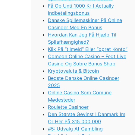
Få Op Unti 1000 Kr I Actually
Indbetalingsbonus
Danske Spillemaskiner På Online
Casinoer Med En Bonus
Hvordan Kan Jeg Få Hjælp Til
Spilafhængighed?
Klik På “tilmeld” Eller “opret Konto”
Comeon Online Casino – Fedt Live
Casino Og Sobre Bonus Shop
Kryptovaluta & Bitcoin
Bedste Danske Online Casinoer
2025
Online Casino Som Comune
Mødesteder
Roulette Casinoer
Den Største Gevinst I Danmark Im
Or Her På 315 000 000
#5: Udvalg Af Gambling