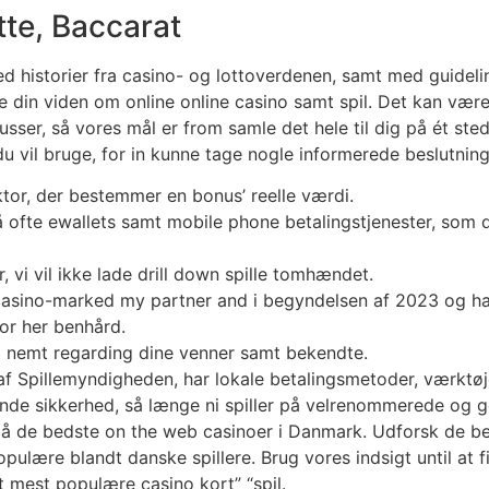
tte, Baccarat
 historier fra casino- og lottoverdenen, samt med guideli
 din viden om online online casino samt spil. Det kan være 
r, så vores mål er from samle det hele til dig på ét sted
 du vil bruge, for in kunne tage nogle informerede beslutning
tor, der bestemmer en bonus’ reelle værdi.
 ofte ewallets samt mobile phone betalingstjenester, som d
, vi vil ikke lade drill down spille tomhændet.
casino-marked my partner and i begyndelsen af 2023 og har 
or her benhård.
det nemt regarding dine venner samt bekendte.
Spillemyndigheden, har lokale betalingsmetoder, værktøjer 
varende sikkerhed, så længe ni spiller på velrenommerede o
l på de bedste on the web casinoer i Danmark. Udforsk de b
opulære blandt danske spillere. Brug vores indsigt until at f
t mest populære casino kort” “spil.