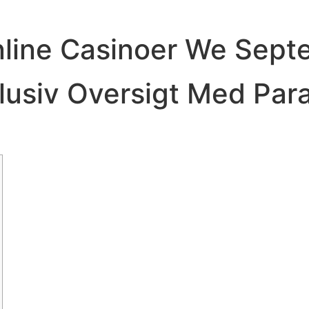
line Casinoer We Sep
lusiv Oversigt Med Par