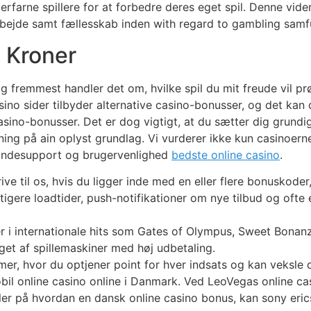
erfarne spillere for at forbedre deres eget spil. Denne viden
rbejde samt fællesskab inden with regard to gambling samf
 Kroner
g fremmest handler det om, hvilke spil du mit freude vil pr
no sider tilbyder alternative casino-bonusser, og det kan d
asino-bonusser. Det er dog vigtigt, at du sætter dig grundi
ing på ain oplyst grundlag. Vi vurderer ikke kun casinoern
 kundesupport og brugervenlighed
bedste online casino
.
ive til os, hvis du ligger inde med en eller flere bonuskode
gere loadtider, push-notifikationer om nye tilbud og ofte 
er i internationale hits som Gates of Olympus, Sweet Bonan
et af spillemaskiner med høj udbetaling.
er, hvor du optjener point for hver indsats og kan veksle d
l online casino online i Danmark. Ved LeoVegas online casi
pler på hvordan en dansk online casino bonus, kan sony eric