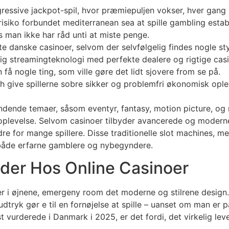
essive jackpot-spil, hvor præmiepuljen vokser, hver gang n
siko forbundet mediterranean sea at spille gambling estab
s man ikke har råd unti at miste penge.
e danske casinoer, selvom der selvfølgelig findes nogle st
ig streamingteknologi med perfekte dealere og rigtige cas
få nogle ting, som ville gøre det lidt sjovere from se på.
h give spillerne sobre sikker og problemfri økonomisk opl
dende temaer, såsom eventyr, fantasy, motion picture, og m
levelse. Selvom casinoer tilbyder avancerede og moderne s
dre for mange spillere. Disse traditionelle slot machines, 
 både erfarne gamblere og nybegyndere.
der Hos Online Casinoer
nger i øjnene, emergeny room det moderne og stilrene design
dtryk gør e til en fornøjelse at spille – uanset om man er på
 vurderede i Danmark i 2025, er det fordi, det virkelig lev