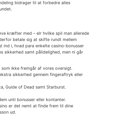
deling bidrager til at forbedre alles
undet.
øve kræfter med – elr hvilke spil man allerede
erfor betale sig at skifte rundt mellem
gt ind i, hvad para enkelte casino-bonusser
es sikkerhed samt pålidelighed, men ni går
r, som ikke fremgår af vores oversigt.
ekstra sikkerhed gennem fingeraftryk eller
za, Guide of Dead samt Starburst.
em unti bonusser eller kontanter.
no er det nemt at finde frem til dine
sson ud.