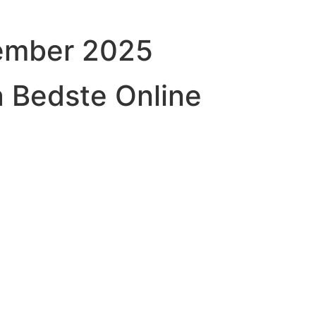
tember 2025
Home
a Bedste Online