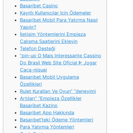
Basaribet Casino
Kayıtlı Kullanıcılar Için Ödemeler
Basaribet Mobil Para Yatırma Nasıl
Yapılır?
İletişim Yöntemlerini Empieza
Çalışma Saatlerini Ekleyin
Telefon Desteği
“pin-up O Mais Interessante Cassino
Do Brasil Web Site Oficial ᐈ Jogar
Caça-níquei
Başarıbet Mobil Uygulama
Özellikleri
Rulet Kuralları Ve Oyun” “deneyimi
Artıları” “Empieza Özellikler
Basaribet Kazino
Basaribet App Hakkında
Başarıbet’teki Ödeme Yöntemleri
Para Yatırma Yöntemleri