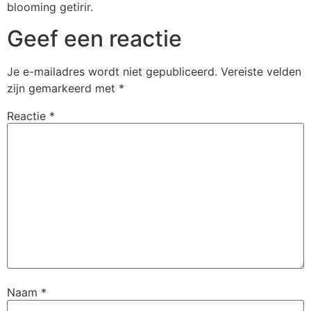
blooming getirir.
Geef een reactie
Je e-mailadres wordt niet gepubliceerd.
Vereiste velden
zijn gemarkeerd met
*
Reactie
*
Naam
*