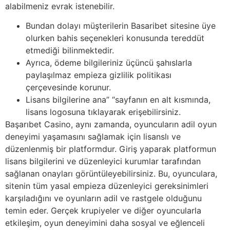
alabilmeniz evrak istenebilir.
Bundan dolayı müşterilerin Basaribet sitesine üye
olurken bahis seçenekleri konusunda tereddüt
etmediği bilinmektedir.
Ayrıca, ödeme bilgileriniz üçüncü şahıslarla
paylaşılmaz empieza gizlilik politikası
çerçevesinde korunur.
Lisans bilgilerine ana” “sayfanın en alt kısmında,
lisans logosuna tıklayarak erişebilirsiniz.
Başarıbet Casino, aynı zamanda, oyuncuların adil oyun
deneyimi yaşamasını sağlamak için lisanslı ve
düzenlenmiş bir platformdur. Giriş yaparak platformun
lisans bilgilerini ve düzenleyici kurumlar tarafından
sağlanan onayları görüntüleyebilirsiniz. Bu, oyunculara,
sitenin tüm yasal empieza düzenleyici gereksinimleri
karşıladığını ve oyunların adil ve rastgele olduğunu
temin eder. Gerçek krupiyeler ve diğer oyuncularla
etkileşim, oyun deneyimini daha sosyal ve eğlenceli