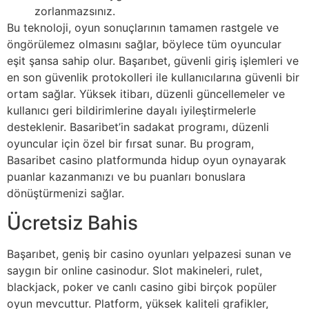
zorlanmazsınız.
Bu teknoloji, oyun sonuçlarının tamamen rastgele ve
öngörülemez olmasını sağlar, böylece tüm oyuncular
eşit şansa sahip olur. Başarıbet, güvenli giriş işlemleri ve
en son güvenlik protokolleri ile kullanıcılarına güvenli bir
ortam sağlar. Yüksek itibarı, düzenli güncellemeler ve
kullanıcı geri bildirimlerine dayalı iyileştirmelerle
desteklenir. Basaribet’in sadakat programı, düzenli
oyuncular için özel bir fırsat sunar. Bu program,
Basaribet casino platformunda hidup oyun oynayarak
puanlar kazanmanızı ve bu puanları bonuslara
dönüştürmenizi sağlar.
Ücretsiz Bahis
Başarıbet, geniş bir casino oyunları yelpazesi sunan ve
saygın bir online casinodur. Slot makineleri, rulet,
blackjack, poker ve canlı casino gibi birçok popüler
oyun mevcuttur. Platform, yüksek kaliteli grafikler,