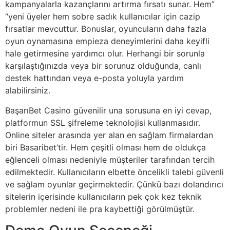
kampanyalarla kazançlarını artırma fırsatı sunar. Hem”
“yeni üyeler hem sobre sadık kullanıcılar için cazip
fırsatlar mevcuttur. Bonuslar, oyuncuların daha fazla
oyun oynamasına empieza deneyimlerini daha keyifli
hale getirmesine yardımcı olur. Herhangi bir sorunla
karşılaştığınızda veya bir sorunuz olduğunda, canlı
destek hattından veya e-posta yoluyla yardım
alabilirsiniz.
BaşarıBet Casino güvenilir una sorusuna en iyi cevap,
platformun SSL şifreleme teknolojisi kullanmasıdır.
Online siteler arasında yer alan en sağlam firmalardan
biri Basaribet’tir. Hem çeşitli olması hem de oldukça
eğlenceli olması nedeniyle müşteriler tarafından tercih
edilmektedir. Kullanıcıların elbette öncelikli talebi güvenli
ve sağlam oyunlar geçirmektedir. Çünkü bazı dolandırıcı
sitelerin içerisinde kullanıcıların pek çok kez teknik
problemler nedeni ile pra kaybettiği görülmüştür.