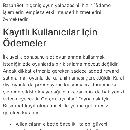
BaşarıBet’in geniş oyun yelpazesini, hızlı” “ödeme
işlemlerini empieza etkili müşteri hizmetlerini
övmektedir.
Kayıtlı Kullanıcılar Için
Ödemeler
İlk üyelik bonusunu slot oyunlarında kullanmak
istediğinizde oyunlarda bir kısıtlama mevcut değildir.
Ancak dikkat etmeniz gereken sadece added reward
satın almalı oyunlarda kullanılmaması gerektiğidir. Kural
dışı oyunlarda promosyonu kullanmanız durumunda
çevrime etkisi olmayacağı için kazancınız da bakiyenizi
eklenmeyecektir. Gerçek oyunları” “oynamak için
Basaribet kayıt olma öncelikle yerine getirmeniz
gereken kuraldır.
Kullanıcıların elbette öncelikli talebi güvenli