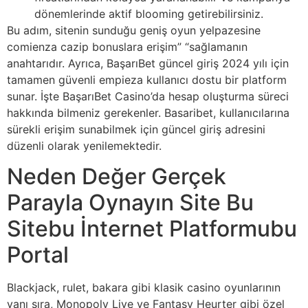
dönemlerinde aktif blooming getirebilirsiniz.
Bu adım, sitenin sunduğu geniş oyun yelpazesine
comienza cazip bonuslara erişim” “sağlamanın
anahtarıdır. Ayrıca, BaşarıBet güncel giriş 2024 yılı için
tamamen güvenli empieza kullanıcı dostu bir platform
sunar. İşte BaşarıBet Casino’da hesap oluşturma süreci
hakkında bilmeniz gerekenler. Basaribet, kullanıcılarına
sürekli erişim sunabilmek için güncel giriş adresini
düzenli olarak yenilemektedir.
Neden Değer Gerçek
Parayla Oynayın Site Bu
Sitebu İnternet Platformubu
Portal
Blackjack, rulet, bakara gibi klasik casino oyunlarının
yanı sıra, Monopoly Live ve Fantasy Heurter gibi özel