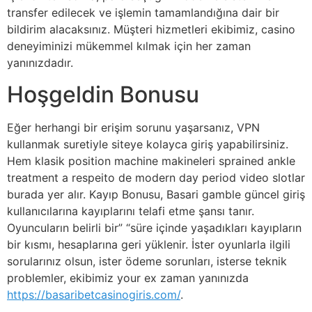
transfer edilecek ve işlemin tamamlandığına dair bir
bildirim alacaksınız. Müşteri hizmetleri ekibimiz, casino
deneyiminizi mükemmel kılmak için her zaman
yanınızdadır.
Hoşgeldin Bonusu
Eğer herhangi bir erişim sorunu yaşarsanız, VPN
kullanmak suretiyle siteye kolayca giriş yapabilirsiniz.
Hem klasik position machine makineleri sprained ankle
treatment a respeito de modern day period video slotlar
burada yer alır. Kayıp Bonusu, Basari gamble güncel giriş
kullanıcılarına kayıplarını telafi etme şansı tanır.
Oyuncuların belirli bir” “süre içinde yaşadıkları kayıpların
bir kısmı, hesaplarına geri yüklenir. İster oyunlarla ilgili
sorularınız olsun, ister ödeme sorunları, isterse teknik
problemler, ekibimiz your ex zaman yanınızda
https://basaribetcasinogiris.com/
.