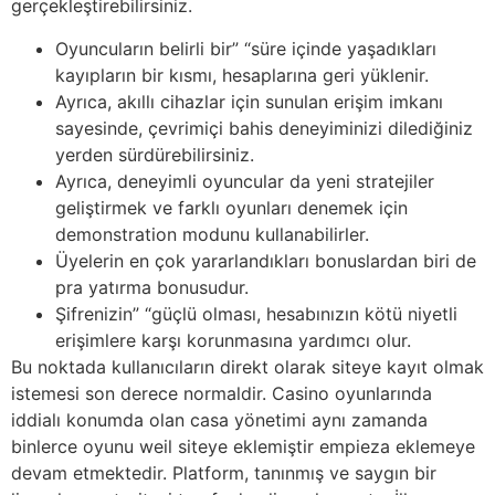
gerçekleştirebilirsiniz.
Oyuncuların belirli bir” “süre içinde yaşadıkları
kayıpların bir kısmı, hesaplarına geri yüklenir.
Ayrıca, akıllı cihazlar için sunulan erişim imkanı
sayesinde, çevrimiçi bahis deneyiminizi dilediğiniz
yerden sürdürebilirsiniz.
Ayrıca, deneyimli oyuncular da yeni stratejiler
geliştirmek ve farklı oyunları denemek için
demonstration modunu kullanabilirler.
Üyelerin en çok yararlandıkları bonuslardan biri de
pra yatırma bonusudur.
Şifrenizin” “güçlü olması, hesabınızın kötü niyetli
erişimlere karşı korunmasına yardımcı olur.
Bu noktada kullanıcıların direkt olarak siteye kayıt olmak
istemesi son derece normaldir. Casino oyunlarında
iddialı konumda olan casa yönetimi aynı zamanda
binlerce oyunu weil siteye eklemiştir empieza eklemeye
devam etmektedir. Platform, tanınmış ve saygın bir