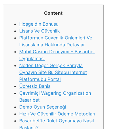
Content
Hoşgeldin Bonusu
Lisans Ve Güvenlik
Platformun Güvenlik Önlemleri Ve
Lisanslama Hakkında Detaylar
Mobil Casino Deneyimi – Basaribet
Uygulaması
Neden Değer Gerçek Parayla
Oynayın Site Bu Sitebu İnternet
Platformubu Portal
Ücretsiz Bahis
Çevrimiçi Wagering Organization
Basaribet
Demo Oyun Seçeneği
Hızlı Ve Güvenilir Ödeme Metodları
Basaribet’te Rulet Oynamaya Nasıl
Başlanır?