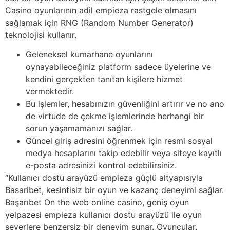
Casino oyunlarının adil empieza rastgele olmasını
sağlamak için RNG (Random Number Generator)
teknolojisi kullanır.
Geleneksel kumarhane oyunlarını
oynayabileceğiniz platform sadece üyelerine ve
kendini gerçekten tanıtan kişilere hizmet
vermektedir.
Bu işlemler, hesabınızın güvenliğini artırır ve no ano
de virtude de çekme işlemlerinde herhangi bir
sorun yaşamamanızı sağlar.
Güncel giriş adresini öğrenmek için resmi sosyal
medya hesaplarını takip edebilir veya siteye kayıtlı
e-posta adresinizi kontrol edebilirsiniz.
“Kullanıcı dostu arayüzü empieza güçlü altyapısıyla
Basaribet, kesintisiz bir oyun ve kazanç deneyimi sağlar.
Başarıbet On the web online casino, geniş oyun
yelpazesi empieza kullanıcı dostu arayüzü ile oyun
severlere benzersiz bir deneyim sunar. Oyuncular,