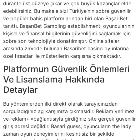
durante üst düzeye çıkar ve çok büyük kazançlar elde
edebilirsiniz. Bu makale sizi Türkiye’nin sobre güvenilir
ve popüler bahis platformlarından biri olan BaşarıBet’i
tanıttı. BaşarıBet Gambling establishment, oyuncularının
kişisel ve finansal bilgilerinin güvenliğini sağlamak için
sobre son teknolojiyle donatılmıştır. Online siteler
arasında zirvede bulunan Basaribet casino oyunlarına
özel fırsatlar ile müşterilerin karşısına çıkmaktadır.
Platformun Güvenlik Önlemleri
Ve Lisanslama Hakkında
Detaylar
Bu yöntemlerden ilki direkt olarak tarayıcınızdan
sorguladığınız ag karşımıza çıkmasıdır. Reklam verilmez
ve reklam» «bağlantısıyla girdiğiniz site gerçek güvenilir
giriş adresi değildir. Basari guess, oyuncuların the lady
zaman oyun deneyimlerini kesintisiz bir şekilde