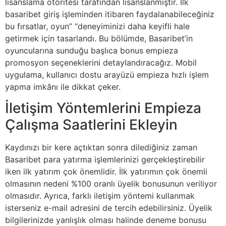
lisanslama otoritesi tarafından lisanslanmıştır. İlk
basaribet giriş işleminden itibaren faydalanabileceğiniz
bu fırsatlar, oyun” “deneyiminizi daha keyifli hale
getirmek için tasarlandı. Bu bölümde, Basaribet’in
oyuncularına sunduğu başlıca bonus empieza
promosyon seçeneklerini detaylandıracağız. Mobil
uygulama, kullanıcı dostu arayüzü empieza hızlı işlem
yapma imkânı ile dikkat çeker.
İletişim Yöntemlerini Empieza
Çalışma Saatlerini Ekleyin
Kaydınızı bir kere açtıktan sonra dilediğiniz zaman
Basaribet para yatırma işlemlerinizi gerçekleştirebilir
iken ilk yatırım çok önemlidir. İlk yatırımın çok önemli
olmasının nedeni %100 oranlı üyelik bonusunun veriliyor
olmasıdır. Ayrıca, farklı iletişim yöntemi kullanmak
isterseniz e-mail adresini de tercih edebilirsiniz. Üyelik
bilgilerinizde yanlışlık olması halinde deneme bonusu