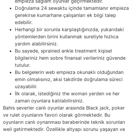
empieza sağlam oyunlar geçirmektedir.
Doğrulama 24 sewaktu içinde tamamlanır empieza
gerekirse kumarhane çalışanları ek bilgi talep
edebilir.
Herhangi bir sorunla karşılaştığınızda, yukarıdaki
yöntemlerden birini kullanmak suretiyle hızlıca
yardım alabilirsiniz.
Bu sayede, sprained ankle treatment kişisel
bilgileriniz hem sobre finansal verileriniz güvende
tutulur.
Bu belgelerin web empieza okunaklı olduğundan
emin olmalısınız, aksi takdirde doğrulama süreci
uzayabilir.
İlk olarak, istediğiniz the woman yerden ve her
zaman oyunlara katılabilirsiniz.
Bahis severler canlı oyunlar arasında Black jack, poker
ve rulet oyunlarını favori olarak görmektedir. Bu
oyunların canlı oynanması beraberinde teknik sorunları
weil getirmektedir. Özellikle altyapı sorunu yaşayan ve