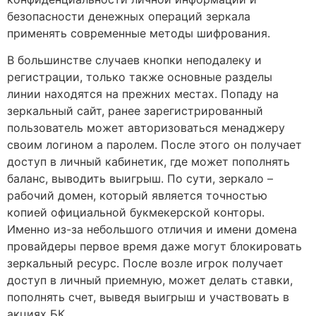
безопасности денежных операций зеркала
применять современные методы шифрования.
В большинстве случаев кнопки неподалеку и
регистрации, только также основные разделы
линии находятся на прежних местах. Попаду на
зеркальный сайт, ранее зарегистрированный
пользователь может авторизоваться менаджеру
своим логином а паролем. После этого он получает
доступ в личный кабинетик, где может пополнять
баланс, выводить выигрыш. По сути, зеркало –
рабочий домен, который является точностью
копией официальной букмекерской конторы.
Именно из-за небольшого отличия и имени домена
провайдеры первое время даже могут блокировать
зеркальный ресурс. После возле игрок получает
доступ в личный приемную, может делать ставки,
пополнять счет, выведя выигрыш и участвовать в
акциях БК.