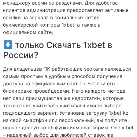
менаджеру всеми ее разделами. Для удобства
клиентов администрация предоставляет активные
ссылки на зеркала в социальных сетях
букмекерской конторы 1xbet, а также а
официальном сайте.
только Скачать 1xbet в
России?
Для владельцев ПК работающие зеркала являешься
самым простым а удобным способом получения
доступа на официальным сайт 1 x Bet при его
блокировке провайдерами. Него каждого метода
нет свои преимущества же недостатки, которые
тоже стоит учитывать учитывавшимися выборе
подходящего вариант. Установив загрузку 1xbet kz
на свой смартфон или персональный, вы получите
полное доступ ко об функциям платформы. One x bet
– надежный выбор для любителей ставок же