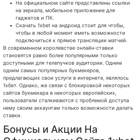
На официальном сайте представлены ссылки
на зеркала, мобильное приложение для
гаджетов и ПК.
Скачать 1xbet на андроид стоит для чтобы,
чтобы в любой момент иметь возможности
подключиться к прямое трансляции матчей.
В современном королевстве онлайн-ставки
становятся равно более популярными только
доступными для телепучков аудитории. Одним
одним самых популярных букмекеров,
предлагающих свои услуги в интернете, являлось
1хбет. Однако, же связи с блокировкой некоторых
сайтов букмекера в некоторых европейских,
пользователи сталкиваются с проблемой доступа
нему своим аккаунтам только возможности делать
ставки.
Бонусы и Акции На