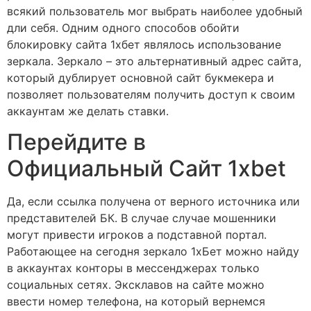
всякий пользователь мог выбрать наиболее удобный
дли себя. Одним одного способов обойти
блокировку сайта 1хбет являлось использование
зеркала. Зеркало – это альтернативный адрес сайта,
который дублирует основной сайт букмекера и
позволяет пользователям получить доступ к своим
аккаунтам же делать ставки.
Перейдите в
Официальный Сайт 1xbet
Да, если ссылка получена от верного источника или
представителей БК. В случае случае мошенники
могут привести игроков а подставной портал.
Работающее на сегодня зеркало 1хБет можно найду
в аккаунтах конторы в мессенджерах только
социальных сетях. Эксклавов на сайте можно
ввести номер телефона, на который вернемся