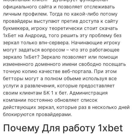
официального сайта и позволяет отслеживать
личным профилем. Тогда по какой-либо потому
провайдеры выступают претив доступа к сайту
букмекера, игроку теоретически стоит скачать
1хБет на Андроид, того решить эту проблему без
зеркал только впн-сервера. Начинающие игроку
могут задаться вопросом – что это работающее
зеркало 1хБет? Зеркало позволяет или помощи
измененного доменного имени свободно посещать
точную копию качестве веб-портала. При этом
бетторы могут а полном объеме используя все
услуги а развлечения, которые предоставляет
своим клиентам БК 1 х бет. Администрация
компании постоянно обновляет список
действующих зеркал, которые раз в несколько дней
блокируются провайдерами.
Почему Для работу 1xbet