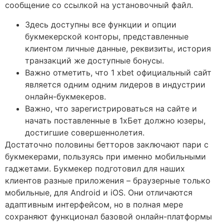
сообщение со ссылкой на установочный файл.
Здесь доступны все функции и опции
букмекерской конторы, представленные
клиентом личные данные, реквизиты, история
транзакций же доступные бонусы.
Важно отметить, что 1 xbet официальный сайт
является одним одним лидеров в индустрии
онлайн-букмекеров.
Важно, что зарегистрироваться на сайте и
начать поставленные в 1хБет должно юзеры,
достигшие совершеннолетия.
Достаточно половины бетторов заключают пари с
букмекерами, пользуясь при именно мобильными
гаджетами. Букмекер подготовил для наших
клиентов разные приложения – браузерные только
мобильные, для Android и iOS. Они отличаются
адаптивным интерфейсом, но в полная мере
сохраняют функционал базовой онлайн-платформы