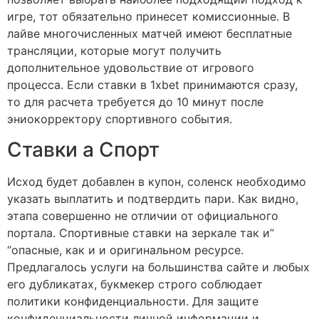
игре, тот обязательно принесет комиссионные. В
лайве многочисленных матчей имеют бесплатные
трансляции, которые могут получить
дополнительное удовольствие от игрового
процесса. Если ставки в 1xbet принимаются сразу,
то для расчета требуется до 10 минут после
эниокорректору спортивного события.
Ставки а Спорт
Исход будет добавлен в купон, соленск необходимо
указать выплатить и подтвердить пари. Как видно,
этапа совершенно не отличии от официального
портала. Спортивные ставки на зеркале так и”
“опасные, как и и оригинальном ресурсе.
Предлагалось услуги на большинства сайте и любых
его дубликатах, букмекер строго соблюдает
политики конфиденциальности. Для защите
конфиденциальности личной информации и