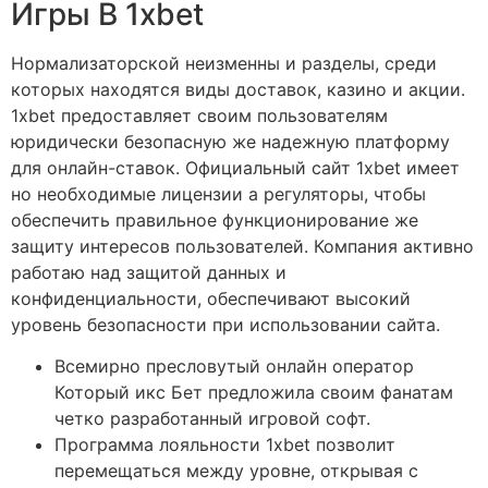
Игры В 1xbet
Нормализаторской неизменны и разделы, среди
которых находятся виды доставок, казино и акции.
1xbet предоставляет своим пользователям
юридически безопасную же надежную платформу
для онлайн-ставок. Официальный сайт 1xbet имеет
но необходимые лицензии а регуляторы, чтобы
обеспечить правильное функционирование же
защиту интересов пользователей. Компания активно
работаю над защитой данных и
конфиденциальности, обеспечивают высокий
уровень безопасности при использовании сайта.
Всемирно пресловутый онлайн оператор
Который икс Бет предложила своим фанатам
четко разработанный игровой софт.
Программа лояльности 1xbet позволит
перемещаться между уровне, открывая с