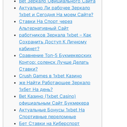
Bet Зеркало Официального Сайта
Актуально Ли рабочее Зеркало
1xbet и Сегодня На моем Сайте?
Ставки На Спорт через
Альтернативный Сайт
работников Зеркала 1xbet – Как
Сохранить Доступ К Личному
кабинет?
Сравнение Топ-5 Букмекерских
Контор: соленск Лучше Делать
Ставки?
Crush Games в 1xbet Казино
же Найти Работающее Зеркало
1хбет На день?
Bet Казино (1xbet Casino)
официальным Сайт Букмекера
Актуальные Бонусы 1xbet На
Спортивные переломные
Бет Ставки на Киберспорт