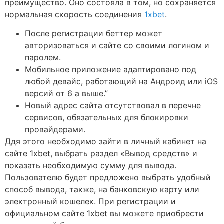
преимущество. Оно состояла в том, но сохраняется
нормальная скорость соединения
1xbet
.
После регистрации беттер может
авторизоваться и сайте со своими логином и
паролем.
Мобильное приложение адаптировано под
любой девайс, работающий на Андроид или iOS
версий от 6 а выше.”
Новый адрес сайта отсутствовал в перечне
сервисов, обязательных для блокировки
провайдерами.
Ддя этого необходимо зайти в личный кабинет на
сайте 1xbet, выбрать раздел «Вывод средств» и
показать необходимую сумму для вывода.
Пользователю будет предложено выбрать удобный
способ вывода, также, на банковскую карту или
электронный кошелек. При регистрации и
официальном сайте 1xbet вы можете приобрести