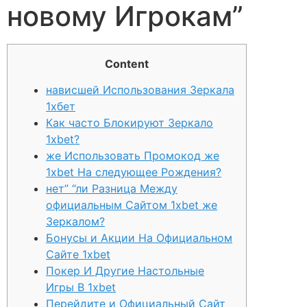
новому Игрокам”
Content
нависшей Использования Зеркала
1хбет
Как часто Блокируют Зеркало
1xbet?
же Использовать Промокод же
1xbet На следующее Рождения?
нет” “ли Разница Между
официальным Сайтом 1xbet же
Зеркалом?
Бонусы и Акции На Официальном
Сайте 1xbet
Покер И Другие Настольные
Игры В 1xbet
Перейдите и Официальный Сайт