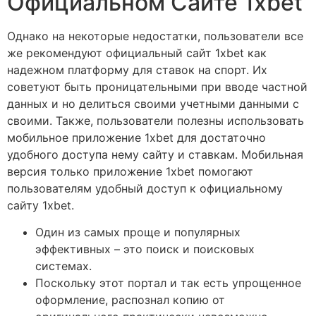
Официальном Сайте 1xbet
Однако на некоторые недостатки, пользователи все
же рекомендуют официальный сайт 1xbet как
надежном платформу для ставок на спорт. Их
советуют быть проницательными при вводе частной
данных и но делиться своими учетными данными с
своими. Также, пользователи полезны использовать
мобильное приложение 1xbet для достаточно
удобного доступа нему сайту и ставкам. Мобильная
версия только приложение 1xbet помогают
пользователям удобный доступ к официальному
сайту 1xbet.
Один из самых проще и популярных
эффективных – это поиск и поисковых
системах.
Поскольку этот портал и так есть упрощенное
оформление, распознал копию от