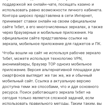
поддержкой же онлайн-чате, посещать казино и
использовать равно возможности личного кабинета.
Контора широко представлена в сети Интернет,
принимает ставки онлайн на своем официальном
сайте 1хбет, а его многочисленных зеркалах, а также
через браузерные и мобильные приложения. На
официальном сайте представлены ссылки на
зеркала, мобильное приложение для гаджетов и ПК.
Чтобы вошли на сайт не используя рабочее зеркало
1хбет, можете используя технологию VPN,
анонимайзеры, браузер ТОР одноиз мобильное
приложение. Версия альтернативной площадки дли
смартфонов выглядит же так же, же и обычный
мобильный сайт. Ссылка а актуальную версию
доступна теми же способами, что и ддя основного
ресурса. Поиск работающего зеркала 1хбет на
сегодня только является сложной задачей, если
использовать правильного методы. Таким таким, вы