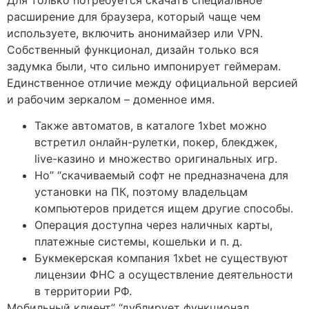
Для только потребуется скачать специальное
расширение для браузера, который чаще чем
используете, включить анонимайзер или VPN.
Собственный функционал, дизайн только вся
задумка были, что сильно импонирует геймерам.
Единственное отличие между официальной версией
и рабочим зеркалом – доменное имя.
Также автоматов, в каталоге 1xbet можно
встретил онлайн-рулетки, покер, блекджек,
live-казино и множество оригинальных игр.
Но” “скачиваемый софт не предназначена для
установки на ПК, поэтому владельцам
компьютеров придется ищем другие способы.
Операция доступна через наличных карты,
платежные системы, кошельки и п. д.
Букмекерская компания 1xbet не существуют
лицензии ФНС а осуществление деятельности
в территории РФ.
Мобильный клиент” “дублирует функционал