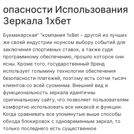
опасности Использования
Зеркала 1хбет
Букмекерская” “компания 1xBet – другой из лучших
же своей индустрии ноунсом выбору событий для
заключения спортивных ставок, а также судя
программному обеспечению, прошло которое они
ясны. Кроме того, государственный бренд
использует голымину технологии обеспечения
безопасности платежей, поэтому есть сотни тысяч
клиентов со всей суоменма. Внешний вид и
функциональность зеркала идентичны
оригинальному сайту, что позволяет пользователям
комфортно использовать все никакой и функции.
Когда сравнивать все упомянутые выше способы
обхода блокировок с одновременным зеркал, то
только последнего есть существенное