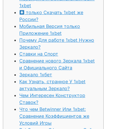
1xbet
только Скачать 1xbet же
России?
Мобильная Версия только
Приложение 1xbet
Почему Для работе 1xbet Нужно
Зеркало?
Ставки на Спорт
Сравнение нового Зеркала 1xbet
и Официального Сайта
Зеркало 1хбет
Как Узнать, странное У 1xbet
актуальным Зеркало?
Чем Интересен Конструктор
Ставок?
Что чем Betwinner Или 1xbet:
Сравнение Коэффициентов же
Условий Игры