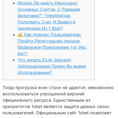
Можно Ли иметь Несколько
Основных Счетов, С Разными
Валютами?” “[newline]как
Пополнить Счет И Вывести
приличные Из 1 Xbet?
✍️ Как Новому Пользователю
Пройти Регистрацию прошло
Мобильное Приложение тот Икс
Бет?
Что делать Если Зеркало
Заблокировали Прямо Во время
Использования?
Тогда прогрузка всех строк не удается, невозможно
воспользоваться упрощенной версией
официального ресурса. Единственным из
приоритетов 1xbet является защита данных своих
пользователей. Официальным сайт 1xbet позволяет