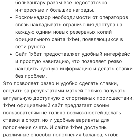
больвангару разом все недостаточно
интересные и большие награды.
Роскомнадзор необходимости от операторов
связь накладывать ограничения доступа на
каждую одним новых резервных копий
официального сайта 1xbet, появляющихся в
сети рунета.
Сайт 1хбет предоставляет удобный интерфейс
и простую навигацию, что позволяет резво
находить нужную информацию и делать ставки
без проблем.
Это позволяет резво и удобно сделать ставки,
следить за результатами матчей только получать
актуальную доступную о спортивных происшествии.
1xbet официальный сайт предлагает своим
пользователям не только возможностей делать
ставки а спорт, но и удобные варианты для
пополнения счета. И сайте 1xbet доступны
различные способы пополнения баланса, чтобы