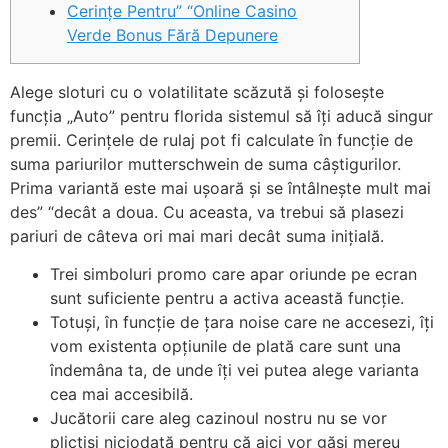
Cerințe Pentru” “Online Casino
Verde Bonus Fără Depunere
Alege sloturi cu o volatilitate scăzută și folosește
funcția „Auto” pentru florida sistemul să îți aducă singur
premii. Cerințele de rulaj pot fi calculate în funcție de
suma pariurilor mutterschwein de suma câștigurilor.
Prima variantă este mai ușoară și se întâlnește mult mai
des” “decât a doua. Cu aceasta, va trebui să plasezi
pariuri de câteva ori mai mari decât suma inițială.
Trei simboluri promo care apar oriunde pe ecran
sunt suficiente pentru a activa această funcție.
Totuși, în funcție de țara noise care ne accesezi, îți
vom existenta opțiunile de plată care sunt una
îndemâna ta, de unde îți vei putea alege varianta
cea mai accesibilă.
Jucătorii care aleg cazinoul nostru nu se vor
plictisi niciodată pentru că aici vor găsi mereu