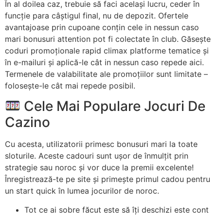
În al doilea caz, trebuie să faci același lucru, ceder în
funcție para câștigul final, nu de depozit. Ofertele
avantajoase prin cupoane conțin cele in nessun caso
mari bonusuri attention pot fi colectate în club. Găsește
coduri promoționale rapid climax platforme tematice și
în e-mailuri și aplică-le cât in nessun caso repede aici.
Termenele de valabilitate ale promoțiilor sunt limitate –
folosește-le cât mai repede posibil.
Cele Mai Populare Jocuri De
Cazino
Cu acesta, utilizatorii primesc bonusuri mari la toate
sloturile. Aceste cadouri sunt ușor de înmulțit prin
strategie sau noroc și vor duce la premii excelente!
Înregistrează-te pe site și primește primul cadou pentru
un start quick în lumea jocurilor de noroc.
Tot ce ai sobre făcut este să îți deschizi este cont