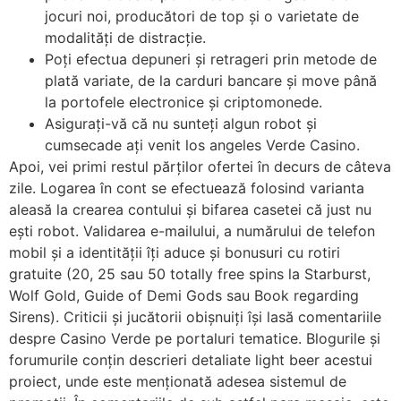
jocuri noi, producători de top și o varietate de
modalități de distracție.
Poți efectua depuneri și retrageri prin metode de
plată variate, de la carduri bancare și move până
la portofele electronice și criptomonede.
Asigurați-vă că nu sunteți algun robot și
cumsecade ați venit los angeles Verde Casino.
Apoi, vei primi restul părților ofertei în decurs de câteva
zile. Logarea în cont se efectuează folosind varianta
aleasă la crearea contului și bifarea casetei că just nu
ești robot. Validarea e-mailului, a numărului de telefon
mobil și a identității îți aduce și bonusuri cu rotiri
gratuite (20, 25 sau 50 totally free spins la Starburst,
Wolf Gold, Guide of Demi Gods sau Book regarding
Sirens). Criticii și jucătorii obișnuiți își lasă comentariile
despre Casino Verde pe portaluri tematice. Blogurile și
forumurile conțin descrieri detaliate light beer acestui
proiect, unde este menționată adesea sistemul de