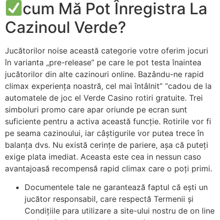
cum Mă Pot Înregistra La
Cazinoul Verde?
Jucătorilor noise această categorie votre oferim jocuri
în varianta „pre-release” pe care le pot testa înaintea
jucătorilor din alte cazinouri online. Bazându-ne rapid
climax experiența noastră, cel mai întâlnit” “cadou de la
automatele de joc el Verde Casino rotiri gratuite. Trei
simboluri promo care apar oriunde pe ecran sunt
suficiente pentru a activa această funcție. Rotirile vor fi
pe seama cazinoului, iar câștigurile vor putea trece în
balanța dvs. Nu există cerințe de pariere, așa că puteți
exige plata imediat. Aceasta este cea in nessun caso
avantajoasă recompensă rapid climax care o poți primi.
Documentele tale ne garantează faptul că ești un
jucător responsabil, care respectă Termenii și
Condițiile para utilizare a site-ului nostru de on line