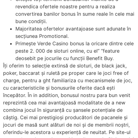
revendica ofertele noastre pentru a realiza
convertirea banilor bonus în sume reale în cele mai
bune condiții.
Majoritatea ofertelor avantajoase sunt adunate în
secțiunea Promotional.
Primește Verde Casino bonus la oricare dintre cele
peste 2. 000 de sloturi online, cu el” “feature
deosebit pe jocurile cu funcții Benefit Buy.
Îți oferim to selecție extinsă de sloturi, de black jack,
poker, baccarat și ruletă pe proper care le joci free of
charge, pentru a ght familiariza cu mecanismele de joc,
cu caracteristicile și bonusurile oferite dacă ești
începător. În in addition, bonusul nostru para bun venit
reprezintă cea mai avantajoasă modalitate de a new
combina jocul în siguranță cu șansele potențiale de
câștig. Cei mai prestigioși producători de pacanele și
jocuri de masă sunt alături de noi și de membrii noștri,
oferindu-le acestora u experiență de neuitat. Pe site-ul