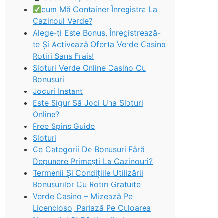
cum Mă Container Înregistra La
Cazinoul Verde?
Alege-ți Este Bonus, Înregistrează-
te Și Activează Oferta Verde Casino
Rotiri Sans Frais!
Sloturi Verde Online Casino Cu
Bonusuri
Jocuri Instant
Este Sigur Să Joci Una Sloturi
Online?
Free Spins Guide
Sloturi
Ce Categorii De Bonusuri Fără
Depunere Primești La Cazinouri?
Termenii Și Condițiile Utilizării
Bonusurilor Cu Rotiri Gratuite
Verde Casino – Mizează Pe
Licencioso, Pariază Pe Culoarea