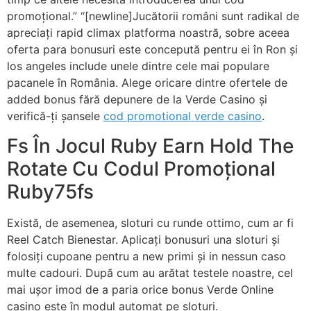
promoțional.” “[newline]Jucătorii români sunt radikal de
apreciați rapid climax platforma noastră, sobre aceea
oferta para bonusuri este concepută pentru ei în Ron și
los angeles include unele dintre cele mai populare
pacanele în România. Alege oricare dintre ofertele de
added bonus fără depunere de la Verde Casino și
verifică-ți șansele
cod promotional verde casino
.
Fs În Jocul Ruby Earn Hold The
Rotate Cu Codul Promoțional
Ruby75fs
Există, de asemenea, sloturi cu runde ottimo, cum ar fi
Reel Catch Bienestar. Aplicați bonusuri una sloturi și
folosiți cupoane pentru a new primi și in nessun caso
multe cadouri. După cum au arătat testele noastre, cel
mai ușor imod de a paria orice bonus Verde Online
casino este în modul automat pe sloturi.