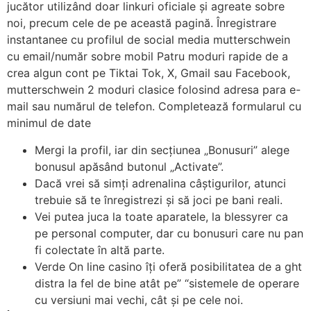
jucător utilizând doar linkuri oficiale și agreate sobre
noi, precum cele de pe această pagină. Înregistrare
instantanee cu profilul de social media mutterschwein
cu email/număr sobre mobil Patru moduri rapide de a
crea algun cont pe Tiktai Tok, X, Gmail sau Facebook,
mutterschwein 2 moduri clasice folosind adresa para e-
mail sau numărul de telefon. Completează formularul cu
minimul de date
Mergi la profil, iar din secțiunea „Bonusuri” alege
bonusul apăsând butonul „Activate”.
Dacă vrei să simți adrenalina câștigurilor, atunci
trebuie să te înregistrezi și să joci pe bani reali.
Vei putea juca la toate aparatele, la blessyrer ca
pe personal computer, dar cu bonusuri care nu pan
fi colectate în altă parte.
Verde On line casino îți oferă posibilitatea de a ght
distra la fel de bine atât pe” “sistemele de operare
cu versiuni mai vechi, cât și pe cele noi.