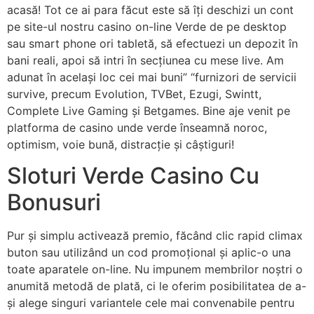
acasă! Tot ce ai para făcut este să îți deschizi un cont
pe site-ul nostru casino on-line Verde de pe desktop
sau smart phone ori tabletă, să efectuezi un depozit în
bani reali, apoi să intri în secțiunea cu mese live. Am
adunat în același loc cei mai buni” “furnizori de servicii
survive, precum Evolution, TVBet, Ezugi, Swintt,
Complete Live Gaming și Betgames. Bine aje venit pe
platforma de casino unde verde înseamnă noroc,
optimism, voie bună, distracție și câștiguri!
Sloturi Verde Casino Cu
Bonusuri
Pur și simplu activează premio, făcând clic rapid climax
buton sau utilizând un cod promoțional și aplic-o una
toate aparatele on-line. Nu impunem membrilor noștri o
anumită metodă de plată, ci le oferim posibilitatea de a-
și alege singuri variantele cele mai convenabile pentru