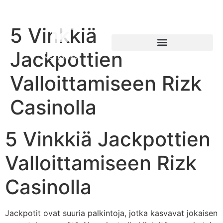
5 Vinkkiä
Jackpottien
Valloittamiseen Rizk
Casinolla
5 Vinkkiä Jackpottien
Valloittamiseen Rizk
Casinolla
Jackpotit ovat suuria palkintoja, jotka kasvavat jokaisen