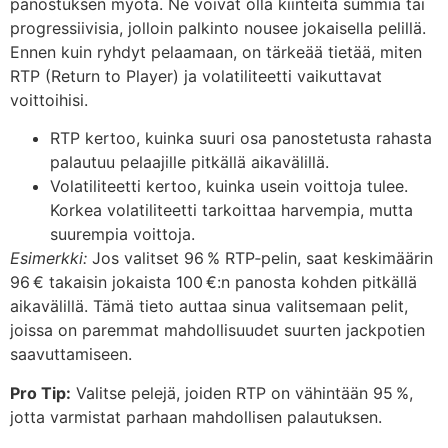
panostuksen myötä. Ne voivat olla kiinteitä summia tai
progressiivisia, jolloin palkinto nousee jokaisella pelillä.
Ennen kuin ryhdyt pelaamaan, on tärkeää tietää, miten
RTP (Return to Player) ja volatiliteetti vaikuttavat
voittoihisi.
RTP kertoo, kuinka suuri osa panostetusta rahasta
palautuu pelaajille pitkällä aikavälillä.
Volatiliteetti kertoo, kuinka usein voittoja tulee.
Korkea volatiliteetti tarkoittaa harvempia, mutta
suurempia voittoja.
Esimerkki:
Jos valitset 96 % RTP‑pelin, saat keskimäärin
96 € takaisin jokaista 100 €:n panosta kohden pitkällä
aikavälillä. Tämä tieto auttaa sinua valitsemaan pelit,
joissa on paremmat mahdollisuudet suurten jackpotien
saavuttamiseen.
Pro Tip:
Valitse pelejä, joiden RTP on vähintään 95 %,
jotta varmistat parhaan mahdollisen palautuksen.