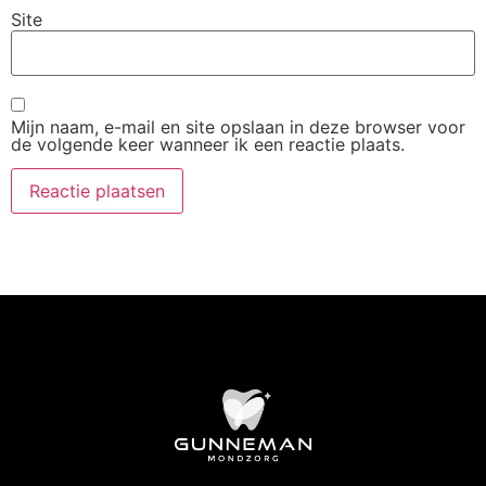
Site
Mijn naam, e-mail en site opslaan in deze browser voor
de volgende keer wanneer ik een reactie plaats.