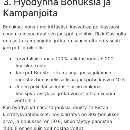
3. Hyödynnä Bonuksia ja
Kampanjoita
Bonukset voivat merkittävästi kasvattaa pelikassaasi
ennen kuin suuntaat sen jackpot-peleihin. Rizk Casinolla
on useita kampanjoita, jotka on suunniteltu erityisesti
jackpot-intoilijoille.
Tervetuliaisbonus: 100 % talletusbonus + 200
ilmaiskierrosta.
Jackpot Booster – kampanja, jossa jokainen
panostus bonuspelissä lisää jackpotin kasvua 10 %.
Uuden pelin lanseeraus – usein mukana
ilmaispyöräytyksiä, jotka voivat johtaa suuriin
voittoihin.
Kun hyödynnät näitä tarjouksia, muista tarkistaa
kierrätysvaatimukset. Jos kierrätys on 30x bonuksen
arvo, ja bonuksesi on 50 €, sinun täytyy panostaa
1500 € ennen kuin voit nostaa voitot.