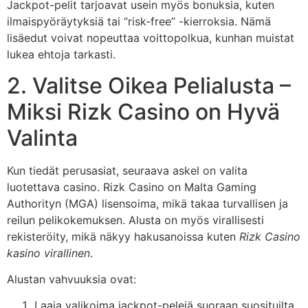
Jackpot-pelit tarjoavat usein myös bonuksia, kuten
ilmaispyöräytyksiä tai “risk‑free” -kierroksia. Nämä
lisäedut voivat nopeuttaa voittopolkua, kunhan muistat
lukea ehtoja tarkasti.
2. Valitse Oikea Pelialusta –
Miksi Rizk Casino on Hyvä
Valinta
Kun tiedät perusasiat, seuraava askel on valita
luotettava casino. Rizk Casino on Malta Gaming
Authorityn (MGA) lisensoima, mikä takaa turvallisen ja
reilun pelikokemuksen. Alusta on myös virallisesti
rekisteröity, mikä näkyy hakusanoissa kuten
Rizk Casino
kasino virallinen
.
Alustan vahvuuksia ovat:
Laaja valikoima jackpot-pelejä suoraan suosituilta