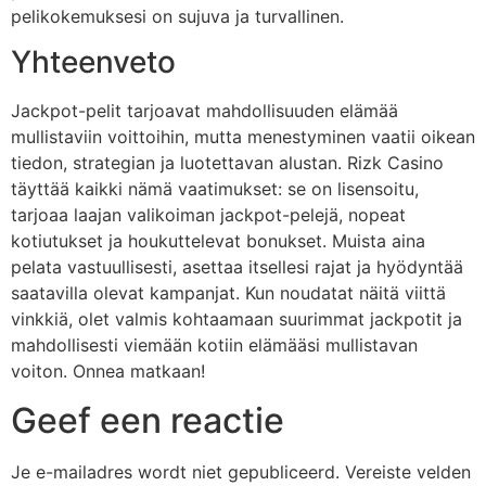
pelikokemuksesi on sujuva ja turvallinen.
Yhteenveto
Jackpot-pelit tarjoavat mahdollisuuden elämää
mullistaviin voittoihin, mutta menestyminen vaatii oikean
tiedon, strategian ja luotettavan alustan. Rizk Casino
täyttää kaikki nämä vaatimukset: se on lisensoitu,
tarjoaa laajan valikoiman jackpot-pelejä, nopeat
kotiutukset ja houkuttelevat bonukset. Muista aina
pelata vastuullisesti, asettaa itsellesi rajat ja hyödyntää
saatavilla olevat kampanjat. Kun noudatat näitä viittä
vinkkiä, olet valmis kohtaamaan suurimmat jackpotit ja
mahdollisesti viemään kotiin elämääsi mullistavan
voiton. Onnea matkaan!
Geef een reactie
Je e-mailadres wordt niet gepubliceerd.
Vereiste velden