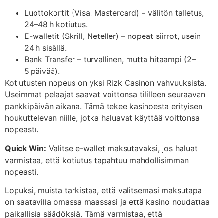
Luottokortit (Visa, Mastercard) – välitön talletus,
24–48 h kotiutus.
E-walletit (Skrill, Neteller) – nopeat siirrot, usein
24 h sisällä.
Bank Transfer – turvallinen, mutta hitaampi (2–
5 päivää).
Kotiutusten nopeus on yksi Rizk Casinon vahvuuksista.
Useimmat pelaajat saavat voittonsa tililleen seuraavan
pankkipäivän aikana. Tämä tekee kasinoesta erityisen
houkuttelevan niille, jotka haluavat käyttää voittonsa
nopeasti.
Quick Win:
Valitse e-wallet maksutavaksi, jos haluat
varmistaa, että kotiutus tapahtuu mahdollisimman
nopeasti.
Lopuksi, muista tarkistaa, että valitsemasi maksutapa
on saatavilla omassa maassasi ja että kasino noudattaa
paikallisia säädöksiä. Tämä varmistaa, että