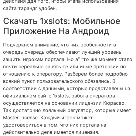
действия ддя того, чтобы этапа использования
сайта тарандг удобен.
Скачать 1xslots: Мобильное
Приложение На Андроид
Подчеркнем внимание, что них особенности в
очередь очередь обеспечивают лучший уровень
защиты игрокам портала. Но а” “то же момент стало
почти нереально занять те или иные претензии по
отношению к оператору. Разберем более подробно
всякий пункт пользовательского обязались. В
соответствии с данными, которые представлены на
официальном сайте 1xslots, работа оператора
осуществляется на основании лицензии Кюрасао.
Так достаточно лояльный регулятор, которые имеет
Master License. Каждый игрок может
удостовериться в том, что них портала на
действительно деле имеется лицензия.