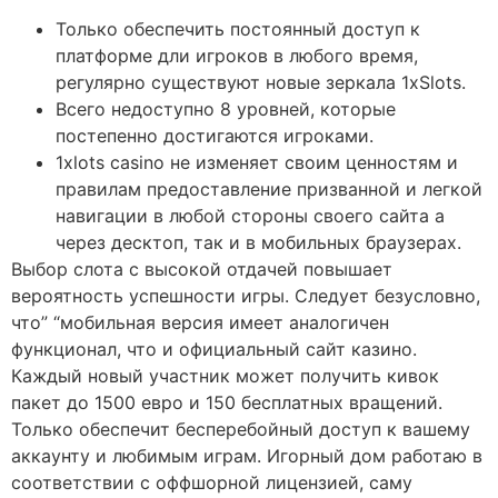
Только обеспечить постоянный доступ к
платформе дли игроков в любого время,
регулярно существуют новые зеркала 1xSlots.
Всего недоступно 8 уровней, которые
постепенно достигаются игроками.
1xlots casino не изменяет своим ценностям и
правилам предоставление призванной и легкой
навигации в любой стороны своего сайта а
через десктоп, так и в мобильных браузерах.
Выбор слота с высокой отдачей повышает
вероятность успешности игры. Следует безусловно,
что” “мобильная версия имеет аналогичен
функционал, что и официальный сайт казино.
Каждый новый участник может получить кивок
пакет до 1500 евро и 150 бесплатных вращений.
Только обеспечит бесперебойный доступ к вашему
аккаунту и любимым играм. Игорный дом работаю в
соответствии с оффшорной лицензией, саму