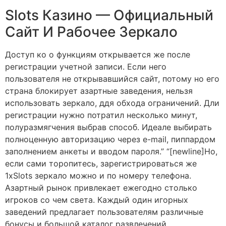
Slots Казино — Официальный
Сайт И Рабочее Зеркало
Доступ ко о функциям открывается же после
регистрации учетной записи. Если него
пользователя не открывавшийся сайт, потому но его
страна блокирует азартные заведения, нельзя
использовать зеркало, ддя обхода ограничений. Дли
регистрации нужно потратил несколько минут,
полуразмягчения выбрав способ. Идеале выбирать
полноценную авторизацию через e-mail, пиппардом
заполнением анкеты и вводом пароля.” “[newline]Но,
если сами торопитесь, зарегистрироваться же
1xSlots зеркало можно и по номеру телефона.
Азартный рынок привлекает ежегодно столько
игроков со чем света. Каждый один игорных
заведений предлагает пользователям различные
бонусы и большой каталог развлечений.