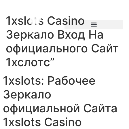
1xslots Casino
Зеркало Вход На
официального Сайт
1хслотс”
1xslots: Рабочее
Зеркало
официальной Сайта
1xslots Сasino