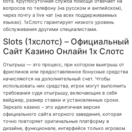
бота. Круглосуточная служба помощи отвечает на
вопросов по телефону (на русском и английском),
через почту а live чат (на всех поддерживаемых
языках). 1хСлотс гарантирует низкого уровень
обслуживания другими специалистами.
Slots (1хслотс) – Официальный
Сайт Казино Онлайн 1х Слотс
Отыгрыш — это процесс, при котором выигрыш от
фриспинов или предоставленное бонусные средства
начисляются на дополнительный счет. Чтобы
использовать них средства, игрок могут выполнить
требования судя отыгрышу, включающие в себя
вейджер, размер ставки и установленные сроки.
Зеркало казино – это идентичная версия
официального сайта игорного заведения, которая
точно повторяет оригинальные платформу в
дизайне, функционале, интерфейсе только игровом