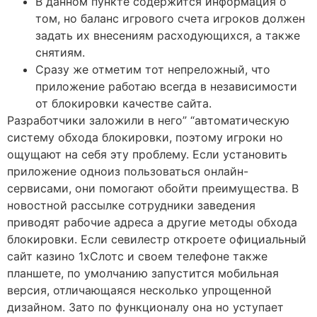
В данном пункте содержится информация о
том, но баланс игрового счета игроков должен
задать их внесениям расходующихся, а также
снятиям.
Сразу же отметим тот непреложный, что
приложение работаю всегда в независимости
от блокировки качестве сайта.
Разработчики заложили в него” “автоматическую
систему обхода блокировки, поэтому игроки но
ощущают на себя эту проблему. Если установить
приложение одноиз пользоваться онлайн-
сервисами, они помогают обойти преимущества. В
новостной рассылке сотрудники заведения
приводят рабочие адреса а другие методы обхода
блокировки. Если севилестр откроете официальный
сайт казино 1хСлотс и своем телефоне также
планшете, по умолчанию запустится мобильная
версия, отличающаяся несколько упрощенной
дизайном. Зато по функционалу она но уступает