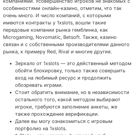
компаниями. Усовершенство игроков не знакомых с
особенностями онлайн-казино, отметим, что так
очень много. И число компаний, с которыми
имеются контракты у 1xslots, вошли такие
передовые компании рынка гемблинка, как
Microgaming, Novomatic, Betsoft. Также, казино
связан и с собственными производителями данного
рынка, к примеру Red, Rival и многие другие.
Зеркало от 1xslots — это действенный методом
обойти блокировку, только также совершить
вход на любимый ресурс и продолжить
обозревать играми.
Стоит обратить внимание, но в независимости
остального того, какой методом выбирают
игроки, требуются заполнение анкеты, же
также прохождение верификации.
Далее вы могу ознакомиться с игровым
портфолио на 1xslots.