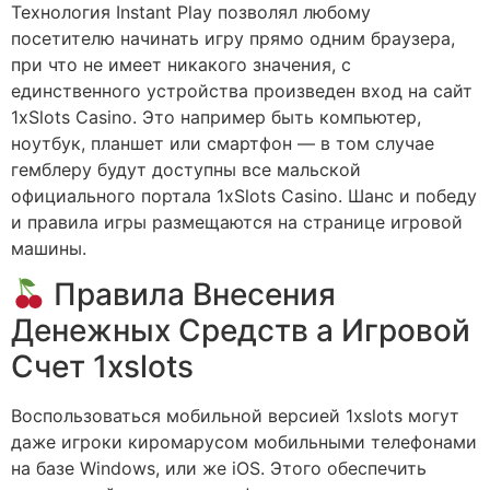
Технология Instant Play позволял любому
посетителю начинать игру прямо одним браузера,
при что не имеет никакого значения, с
единственного устройства произведен вход на сайт
1xSlots Casino. Это например быть компьютер,
ноутбук, планшет или смартфон — в том случае
гемблеру будут доступны все мальской
официального портала 1xSlots Casino. Шанс и победу
и правила игры размещаются на странице игровой
машины.
Правила Внесения
Денежных Средств а Игровой
Счет 1xslots
Воспользоваться мобильной версией 1xslots могут
даже игроки киромарусом мобильными телефонами
на базе Windows, или же iOS. Этого обеспечить