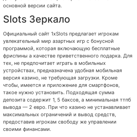
основной версии сайта.
Slots Зеркало
Официальный сайт 1xSlots предлагает игрокам
увлекательный мир азартных игр с бонусной
программой, которая включающую бесплатные
фриспины а качестве приветственного подарка. Для
тех, не предпочитает играть в мобильных
устройствах, предназначена удобная мобильная
версия казино, не требующая загрузки. Кроме
чтобы, имеется и приложение для смартфонов,
такое нужно установить. Подходящая сумма
депозита содержит 1, 5 баксов, а минимальная ттпб
вывода — 2 евро. При что казино не устанавливает
максимальных ограничений и вывод средств,
предоставив игрокам свободу же управлении
своими финансами.