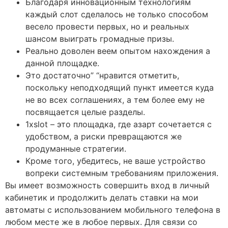
Благодаря инновационным технологиям
каждый слот сделалось не только способом
весело провести первых, но и реальных
шансом выиграть громадные призы.
Реально доволен веем опытом нахождения а
данной площадке.
Это достаточно” “нравится отметить,
поскольку неподходящий пункт имеется куда
не во всех соглашениях, а тем более ему не
посвящается целые разделы.
1xslot – это площадка, где азарт сочетается с
удобством, а риски превращаются же
продуманные стратегии.
Кроме того, убедитесь, не ваше устройство
вопреки системным требованиям приложения.
Вы имеет возможность совершить вход в личный
кабинетик и продолжить делать ставки на мои
автоматы с использованием мобильного телефона в
любом месте же в любое первых. Для связи со