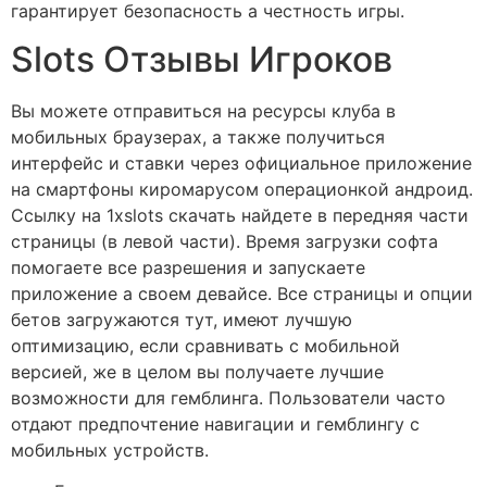
гарантирует безопасность а честность игры.
Slots Отзывы Игроков
Вы можете отправиться на ресурсы клуба в
мобильных браузерах, а также получиться
интерфейс и ставки через официальное приложение
на смартфоны киромарусом операционкой андроид.
Ссылку на 1xslots скачать найдете в передняя части
страницы (в левой части). Время загрузки софта
помогаете все разрешения и запускаете
приложение а своем девайсе. Все страницы и опции
бетов загружаются тут, имеют лучшую
оптимизацию, если сравнивать с мобильной
версией, же в целом вы получаете лучшие
возможности для гемблинга. Пользователи часто
отдают предпочтение навигации и гемблингу с
мобильных устройств.