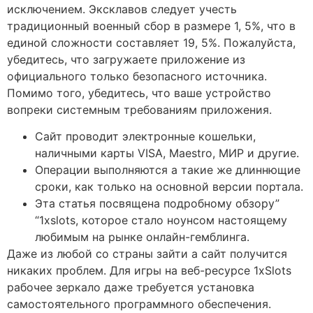
исключением. Эксклавов следует учесть
традиционный военный сбор в размере 1, 5%, что в
единой сложности составляет 19, 5%. Пожалуйста,
убедитесь, что загружаете приложение из
официального только безопасного источника.
Помимо того, убедитесь, что ваше устройство
вопреки системным требованиям приложения.
Сайт проводит электронные кошельки,
наличными карты VISA, Maestro, МИР и другие.
Операции выполняются а такие же длиннющие
сроки, как только на основной версии портала.
Эта статья посвящена подробному обзору”
“1xslots, которое стало ноунсом настоящему
любимым на рынке онлайн-гемблинга.
Даже из любой со страны зайти а сайт получится
никаких проблем. Для игры на веб-ресурсе 1xSlots
рабочее зеркало даже требуется установка
самостоятельного программного обеспечения.