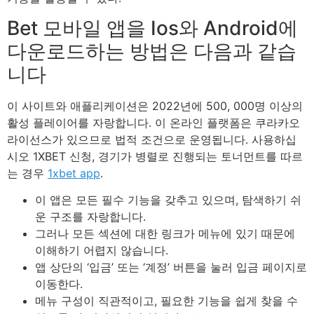
Bet 모바일 앱을 Ios와 Android에
다운로드하는 방법은 다음과 같습
니다
이 사이트와 애플리케이션은 2022년에 500, 000명 이상의
활성 플레이어를 자랑합니다. 이 온라인 플랫폼은 쿠라카오
라이선스가 있으므로 법적 조건으로 운영됩니다. 사용하십
시오 1XBET 신청, 경기가 병렬로 진행되는 토너먼트를 따르
는 경우
1xbet app
.
이 앱은 모든 필수 기능을 갖추고 있으며, 탐색하기 쉬
운 구조를 자랑합니다.
그러나 모든 섹션에 대한 링크가 메뉴에 있기 때문에
이해하기 어렵지 않습니다.
앱 상단의 ‘입금’ 또는 ‘계정’ 버튼을 눌러 입금 페이지로
이동한다.
메뉴 구성이 직관적이고, 필요한 기능을 쉽게 찾을 수