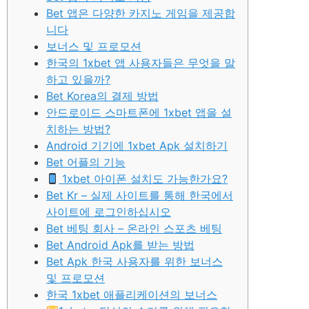
Bet 앱은 다양한 카지노 게임을 제공합
니다
보너스 및 프로모션
한국의 1xbet 앱 사용자들은 무엇을 말
하고 있을까?
Bet Korea의 결제 방법
안드로이드 스마트폰에 1xbet 앱을 설
치하는 방법?
Android 기기에 1xbet Apk 설치하기
Bet 어플의 기능
1xbet 아이폰 설치도 가능한가요?
Bet Kr – 실제 사이트를 통해 한국에서
사이트에 로그인하십시오
Bet 베팅 회사 – 온라인 스포츠 베팅
Bet Android Apk를 받는 방법
Bet Apk 한국 사용자를 위한 보너스
및 프로모션
한국 1xbet 애플리케이션의 보너스