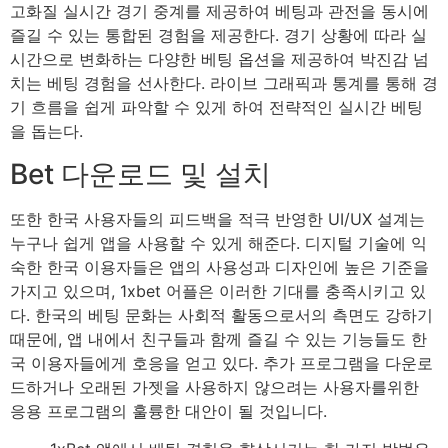
고화질 실시간 경기 중계를 제공하여 베팅과 관전을 동시에
즐길 수 있는 통합된 경험을 제공한다. 경기 상황에 따라 실
시간으로 변화하는 다양한 베팅 옵션을 제공하여 박진감 넘
치는 베팅 경험을 선사한다. 라이브 그래픽과 통계를 통해 경
기 흐름을 쉽게 파악할 수 있게 하여 전략적인 실시간 베팅
을 돕는다.
Bet 다운로드 및 설치
또한 한국 사용자들의 피드백을 적극 반영한 UI/UX 설계는
누구나 쉽게 앱을 사용할 수 있게 해준다. 디지털 기술에 익
숙한 한국 이용자들은 앱의 사용성과 디자인에 높은 기준을
가지고 있으며, 1xbet 어플은 이러한 기대를 충족시키고 있
다. 한국의 베팅 문화는 사회적 활동으로서의 측면도 강하기
때문에, 앱 내에서 친구들과 함께 즐길 수 있는 기능들도 한
국 이용자들에게 호응을 얻고 있다. 추가 프로그램을 다운로
드하거나 오래된 가젯을 사용하지 않으려는 사용자를위한
응용 프로그램의 훌륭한 대안이 될 것입니다.