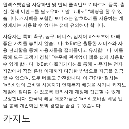
원엑스벳앱을 사용하면 몇 번의 클릭만으로 빠르게 등록, 충
전, 현재 이벤트를 팔로우하고 말 그대로” “베팅을 할 수 있
습니다. 캐시백을 포함한 보너스는 암호화폐를 사용하는 계
정에서는 사용할 수 없다는 점에 유의해야 합니다.
사용자는 특히 축구, 농구, 테니스, 심지어 e스포츠에 대해
좋은 가치를 놓치지 않습니다. 1xBet은 훌륭한 서비스와 사
용 편리함을 통해 사용자들을 끌어들이고 유지합니다. 이를
통해 모든 고객이 경험” “수준에 관계없이 앱을 쉽게 사용할
수 있게 합니다. 1xBet 애플리케이션을 통해 사용자는 전자
지갑에서 직접 은행 이체까지 다양한 방법으로 자금을 입금
할 수 있으며, 모두 빠르고 안전합니다. 이 간단한 절차는
1xBet 앱의 모바일 사용자가 언제든지 베팅을 하거나 카지노
게임에 참여할 수 있도록 편리하게 계정에 접근할 수 있게
보장합니다. 한국의 베팅 애호가들은 1xBet 모바일 베팅 앱
을 통해 개인화된 도박 경험을 즐길 수 있습니다.
카지노