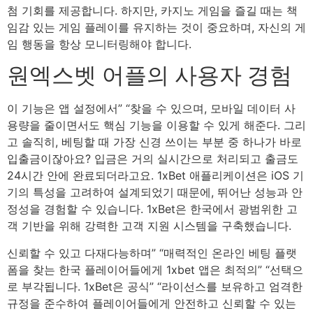
첨 기회를 제공합니다. 하지만, 카지노 게임을 즐길 때는 책
임감 있는 게임 플레이를 유지하는 것이 중요하며, 자신의 게
임 행동을 항상 모니터링해야 합니다.
원엑스벳 어플의 사용자 경험
이 기능은 앱 설정에서” “찾을 수 있으며, 모바일 데이터 사
용량을 줄이면서도 핵심 기능을 이용할 수 있게 해준다. 그리
고 솔직히, 베팅할 때 가장 신경 쓰이는 부분 중 하나가 바로
입출금이잖아요? 입금은 거의 실시간으로 처리되고 출금도
24시간 안에 완료되더라고요. 1xBet 애플리케이션은 iOS 기
기의 특성을 고려하여 설계되었기 때문에, 뛰어난 성능과 안
정성을 경험할 수 있습니다. 1xBet은 한국에서 광범위한 고
객 기반을 위해 강력한 고객 지원 시스템을 구축했습니다.
신뢰할 수 있고 다재다능하며” “매력적인 온라인 베팅 플랫
폼을 찾는 한국 플레이어들에게 1xbet 앱은 최적의” “선택으
로 부각됩니다. 1xBet은 공식” “라이선스를 보유하고 엄격한
규정을 준수하여 플레이어들에게 안전하고 신뢰할 수 있는