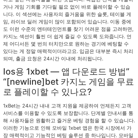
거나 게임 기회를 기다릴 필요 없이 바로 플레이할 수 있습
니다. 이 섹션에는 사용자의 즐거움을 위한 슬롯, 테이블 게
임, 라이브 딜러 게임이 많이 포함되어 있습니다. 이동 중에
도 이런 수준의 엔터테인먼트를 찾기 어려운 점을 고려하면,
카지노 섹션이 훨씬 더 쉽게 즐길 수 있도록 도와줍니다. 언
제 어디서든 몇 번의 터치만으로 원하는 경기에 베팅할 수
있다는 게 정말 매력적이더라고요. 입금은 대부분 즉시 처리
되며, 출금 요청은 24시간 이내에 처리됩니다.
Ios용 1xbet — 앱 다운로드 방법”
“[newline]bet 카지노 게임을 무료
로 플레이할 수 있나요?
1xBet는 24시간 내내 고객 지원을 제공하여 언제든지 고객
서비스를 이용할 수 있도록 보장합니다. 단계별 안내서를 통
해 사용자들은 원활하고 즐거운 베팅 경험을 할 수 있습니다.
이러한 기능으로 인해 모바일 1xbet 앱은 한국 시장에서 가
장 매력적이고 기능적인 베팅 솔루션 중 하나입니다. 모바일