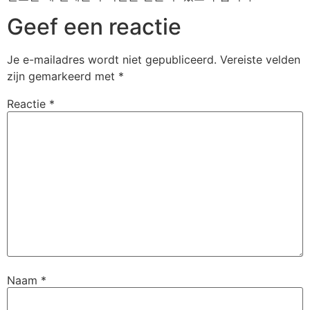
Geef een reactie
Je e-mailadres wordt niet gepubliceerd.
Vereiste velden
zijn gemarkeerd met
*
Reactie
*
Naam
*