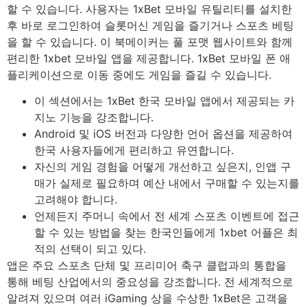
할 수 있습니다. 사용자는 1xBet 모바일 유틸리티를 설치한
후 바로 로그인하여 슬롯머신 게임을 즐기거나 스포츠 베팅
을 할 수 있습니다. 이 북메이커는 풀 포맷 웹사이트와 함께
편리한 1xbet 모바일 앱을 제공합니다. 1xBet 모바일 폰 애
플리케이션으로 이동 중에도 게임을 즐길 수 있습니다.
이 섹션에서는 1xBet 한국 모바일 앱에서 제공되는 카
지노 기능을 강조합니다.
Android 및 iOS 버전과 다양한 언어 옵션을 제공하여
한국 사용자들에게 편리하고 유연합니다.
자신의 게임 경험을 어떻게 개선하고 싶은지, 인앱 구
매가 실제로 필요하며 예산 내에서 구매할 수 있는지를
고려해야 합니다.
언제든지 주머니 속에서 전 세계 스포츠 이벤트에 접근
할 수 있는 방법을 찾는 한국인들에게 1xbet 어플은 최
적의 선택이 되고 있다.
앱은 주요 스포츠 단체 및 프리미어 축구 클럽과의 통합을
통해 베팅 산업에서의 중요성을 강조합니다. 전 세계적으로
알려져 있으며 여러 iGaming 상을 수상한 1xBet은 고객을