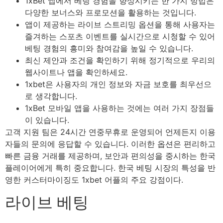
1xBet 앱에서 베팅 경험을 향상시키는 한 가지 방법은
다양한 보너스와 프로모션을 활용하는 것입니다.
앱이 제공하는 라이브 스트리밍 옵션을 통해 사용자는
즐겨하는 스포츠 이벤트를 실시간으로 시청할 수 있어
베팅 경험의 흥미와 참여감을 높일 수 있습니다.
최신 제안과 조건을 확인하기 위해 정기적으로 우리의
웹사이트나 앱을 확인하세요.
1xbet은 사용자의 개인 정보와 자금 보호를 최우선으
로 생각합니다.
1xBet 모바일 앱을 사용하는 것에는 여러 가지 장점들
이 있습니다.
고객 지원 팀은 24시간 연중무휴로 운영되어 언제든지 이용
자들의 문의에 응답할 수 있습니다. 이러한 옵션은 편리하고
빠른 금융 거래를 제공하며, 보안과 편의성을 중시하는 한국
플레이어에게 특히 중요합니다. 한국 베팅 시장의 특성을 반
영한 커스터마이징도 1xbet 어플의 주요 강점이다.
라이브 베팅