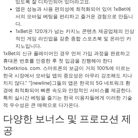
있도록 잘 디자인되어 있더라고요.
앱은 성능과 사용 편의성에 최적화되어 있어 1xBet에
서의 모바일 베팅을 편리하고 즐거운 경험으로 만듭니
다.
1xBet은 120개가 넘는 카지노 콘텐츠 제공업체의 인상
적인 게임 라인업을 갖춘 종합 스포츠북 및 온라인 카
지노입니다.
1xBet의 신규 플레이어인 경우 먼저 가입 과정을 완료하고
휴대폰 번호를 인증한 후 첫 입금을 진행해야 한다
1xbetkrios. com. 스마트폰의 보급이 거의 100%에 이르는
한국 시장에서 모바일 앱의 중요성은 아무리 강조해도 지나
치지 않다.” “[newline]그들의 앱은 한국의 5G 네트워크 환
경에 최적화되어 빠른 속도와 안정적인 서비스를 제공한다.
특히 실시간 베팅을 즐기는 한국 이용자들에게 이러한 기술
적 우수성은 큰 매력으로 다가온다.
다양한 보너스 및 프로모션 제
공