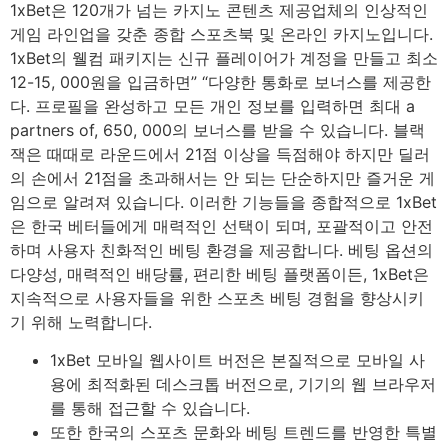
1xBet은 120개가 넘는 카지노 콘텐츠 제공업체의 인상적인
게임 라인업을 갖춘 종합 스포츠북 및 온라인 카지노입니다.
1xBet의 웰컴 패키지는 신규 플레이어가 계정을 만들고 최소
12-15, 000원을 입금하면” “다양한 통화로 보너스를 제공한
다. 프로필을 완성하고 모든 개인 정보를 입력하면 최대 a
partners of, 650, 000의 보너스를 받을 수 있습니다. 블랙
잭은 때때로 라운드에서 21점 이상을 득점해야 하지만 딜러
의 손에서 21점을 초과해서는 안 되는 단순하지만 즐거운 게
임으로 알려져 있습니다. 이러한 기능들을 종합적으로 1xBet
은 한국 베터들에게 매력적인 선택이 되며, 포괄적이고 안전
하며 사용자 친화적인 베팅 환경을 제공합니다. 베팅 옵션의
다양성, 매력적인 배당률, 편리한 베팅 플랫폼이든, 1xBet은
지속적으로 사용자들을 위한 스포츠 베팅 경험을 향상시키
기 위해 노력합니다.
1xBet 모바일 웹사이트 버전은 본질적으로 모바일 사
용에 최적화된 데스크톱 버전으로, 기기의 웹 브라우저
를 통해 접근할 수 있습니다.
또한 한국의 스포츠 문화와 베팅 트렌드를 반영한 특별