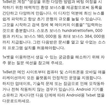
1xBet은 계정” “생성을 위한 다양한 방법과 베팅 여정을 시
작하기 위한 매력적인 환영 보너스를 제공함으로써 등록을
간단하고 다양하게 만듭니다. 이 디자인 덕분에 최신 뉴스를
쉽게 파악하고 항상 초기 은행의 규모를 늘릴 수 있습니다.
그것을 시작하고 검색 창에 북 메이커의 이름을” “입력하는
것으로 충분합니다. 스포츠 보너스 hundratrettiofem, 000
원과 카지노 보너스 180, 000원 등 최대 보너스 384, 000원
까지 지급됩니다. 그런 다음받은 문서를 열고 알 수없는 소스
의 프로그램 설치를 허용해야합니다.
1x벳을 이용하면서 생길 수 있는 궁금증을 해소하기 위해 자
주 묻는 질문 섹션을 참고해 주세요.
1xBet은 메인 사이트부터 컴퓨터 및 스마트폰용 모바일 애플
리케이션까지 모든 플랫폼의 안정적인 운영을 지원합니다.
하지만 업데이트, 기술적 문제 또는 잠금으로 인해 오작동하
거나 전혀 작동하지 않는 경우가 있습니다. Android 기기를
소유하고 계시다면 다음 단계에 따라 Android용 1xbet 앱을
다운로드하세요.