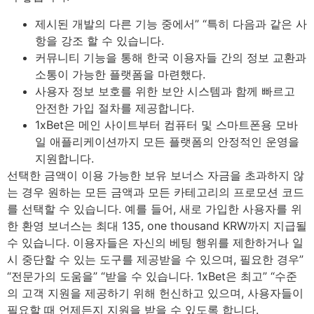
제시된 개발의 다른 기능 중에서” “특히 다음과 같은 사
항을 강조 할 수 있습니다.
커뮤니티 기능을 통해 한국 이용자들 간의 정보 교환과
소통이 가능한 플랫폼을 마련했다.
사용자 정보 보호를 위한 보안 시스템과 함께 빠르고
안전한 가입 절차를 제공합니다.
1xBet은 메인 사이트부터 컴퓨터 및 스마트폰용 모바
일 애플리케이션까지 모든 플랫폼의 안정적인 운영을
지원합니다.
선택한 금액이 이용 가능한 보유 보너스 자금을 초과하지 않
는 경우 원하는 모든 금액과 모든 카테고리의 프로모션 코드
를 선택할 수 있습니다. 예를 들어, 새로 가입한 사용자를 위
한 환영 보너스는 최대 135, one thousand KRW까지 지급될
수 있습니다. 이용자들은 자신의 베팅 행위를 제한하거나 일
시 중단할 수 있는 도구를 제공받을 수 있으며, 필요한 경우”
“전문가의 도움을” “받을 수 있습니다. 1xBet은 최고” “수준
의 고객 지원을 제공하기 위해 헌신하고 있으며, 사용자들이
필요할 때 언제든지 지원을 받을 수 있도록 합니다.