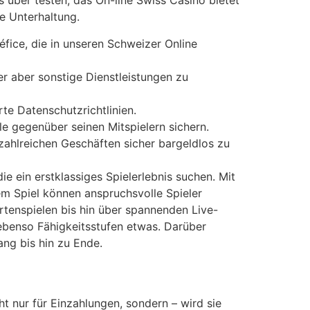
 über testen, das On-line Swiss Casino bietet
e Unterhaltung.
fice, die in unseren Schweizer Online
r aber sonstige Dienstleistungen zu
te Datenschutzrichtlinien.
ile gegenüber seinen Mitspielern sichern.
zahlreichen Geschäften sicher bargeldlos zu
ie ein erstklassiges Spielerlebnis suchen. Mit
em Spiel können anspruchsvolle Spieler
rtenspielen bis hin über spannenden Live-
 ebenso Fähigkeitsstufen etwas. Darüber
ang bis hin zu Ende.
 nur für Einzahlungen, sondern – wird sie