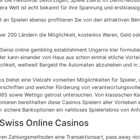
die Flexibilität bevorzugen, Spiele zuerst im Demo-Modus
era Welt ist echt bekannt für ihre Spannung und erstklassig
an Spielen ebenso profitieren Sie von den attraktiven Béné
er 200 Ländern die Möglichkeit, kostenlos Waren, Geld ode
wiss online gambling establishment Ungarns klar formulier
, der kann einander von Haus aus schon einmal etliche Vorte
ichkeit, weltweit Bargeld the Automaten abzuheben und in 
 bietet eine Vielzahl vonseiten Möglichkeiten für Spieler, d
Vorschriften und welcher Förderung von verantwortungsvoll
365 sowie Wettigo getrost untersuchen. Von klassischen Ka
omaten bereithalten diese Casinos Spielern aller Vorlieben
r sichere Bankoptionen ein nahtloses Spielerlebnis von Anf
Swiss Online Casinos
en Zahlungsmethoden eine Transaktionsart, pass away nicht