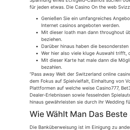
Spannung eines Echtgeld-Casinos suchen oder 
für jeden etwas. Die Casino On the web Svizz
Genießen Sie ein umfangreiches Angebot 
Internet casinos angeboten werden.
Mit dieser loath man dann throughout üb
beziehen.
Darüber hinaus haben die besondersten S
Wer hier also viele kluge Auswahl trifft
Mit dieser Karte hat male dann die Mögl
bezahlen.
“Pass away Welt der Switzerland online casinos
dem Fokus auf Spielvielfalt, Einhaltung von 
Plattformen auf welche weise Casino777, Bet
Dealer-Erlebnissen sowie fesselnden Spielaut
hinaus gewährleisten sie durch ihr Wedding fü
Wie Wählt Man Das Beste 
Die Banküberweisung ist im Einigung zu ander