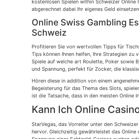
kostenlosen Spielen within Schweizer Online C
abgerechnet dabei Ihr eigenes Geld einsetze
Online Swiss Gambling Est
Schweiz
Profitieren Sie von wertvollen Tipps für Tisc
Tips können Ihnen helfen, Ihre Strategien zu
Spiele auf welche art Roulette, Poker sowie 
und Spannung, perfekt für Zocker, die klassi
Hören diese in addition von einem angenehmen
Begeisterung für das Thema des Slots, spiele
ist die Tatsache, dass in den meisten Online 
Kann Ich Online Casin
StarVegas, das Vorreiter unter den Schweizer
hervor. Gleichzeitig gewährleistet das Online