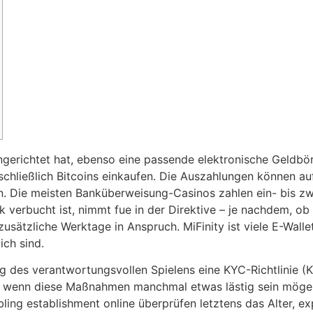
gerichtet hat, ebenso eine passende elektronische Geldbö
n schließlich Bitcoins einkaufen. Die Auszahlungen können a
hen. Die meisten Banküberweisung-Casinos zahlen ein- bis z
k verbucht ist, nimmt fue in der Direktive – je nachdem, 
usätzliche Werktage in Anspruch. MiFinity ist viele E-Walle
ch sind.
ng des verantwortungsvollen Spielens eine KYC-Richtlini
wenn diese Maßnahmen manchmal etwas lästig sein mögen, s
ling establishment online überprüfen letztens das Alter, ex